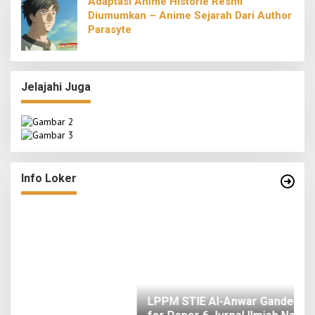
Adaptasi Anime Historie Resmi
Diumumkan – Anime Sejarah Dari Author
Parasyte
Jelajahi Juga
o
LPPM STIE Al-Anwar Gandeng Mitra Buka Call
ah
for Paper 6 Jurnal Ilmiah Nasional 2026
Info Loker