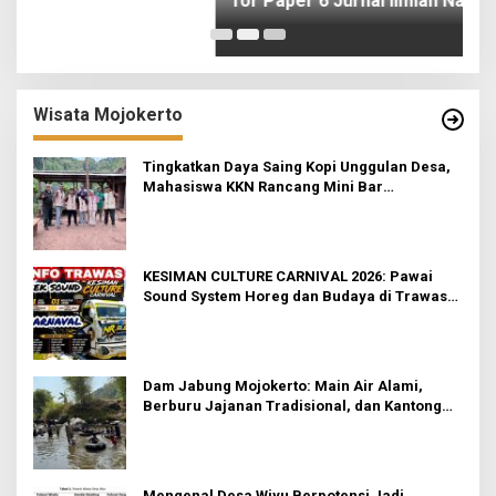
I
Wisata Mojokerto
Tingkatkan Daya Saing Kopi Unggulan Desa,
Mahasiswa KKN Rancang Mini Bar
Fungsional di Rejosari
KESIMAN CULTURE CARNIVAL 2026: Pawai
Sound System Horeg dan Budaya di Trawas
Mojokerto
Dam Jabung Mojokerto: Main Air Alami,
Berburu Jajanan Tradisional, dan Kantong
Tetap Aman!
Mengenal Desa Wiyu Berpotensi Jadi