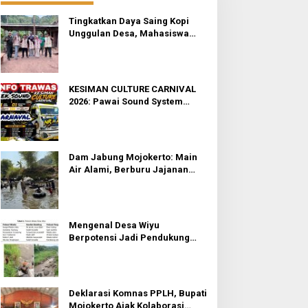
Tingkatkan Daya Saing Kopi
Unggulan Desa, Mahasiswa
KKN Rancang Mini Bar
Fungsional di Rejosari
KESIMAN CULTURE CARNIVAL
2026: Pawai Sound System
Horeg dan Budaya di Trawas
Mojokerto
Dam Jabung Mojokerto: Main
Air Alami, Berburu Jajanan
Tradisional, dan Kantong Tetap
Aman!
Mengenal Desa Wiyu
Berpotensi Jadi Pendukung
Wisata Terpadu Mojokerto
Deklarasi Komnas PPLH, Bupati
Mojokerto Ajak Kolaborasi