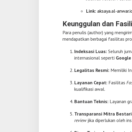
Link:
aksaya.al-anwar.i
Keunggulan dan Fasili
Para penulis (author) yang mengirimk
mendapatkan berbagai fasilitas prof
Indeksasi Luas:
Seluruh jurn
internasional seperti
Google 
Legalitas Resmi:
Memiliki In
Layanan Cepat:
Fasilitas
Fas
kualifikasi awal.
Bantuan Teknis:
Layanan gra
Transparansi Mitra Bestari
review
jika diperlukan oleh ins