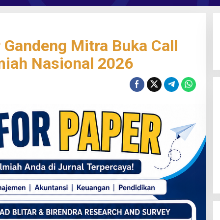
Gandeng Mitra Buka Call
lmiah Nasional 2026
Gali Potensi Kreatif, STIE Al-Anwar
Mojokerto Gelar Kompetisi Video
Profil Kampus Berhadiah Jutaan
Rupiah