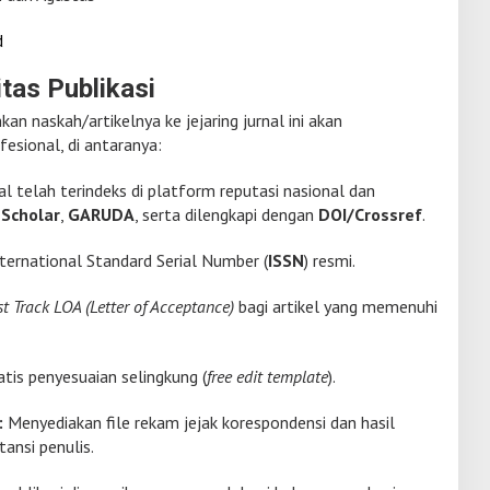
d
tas Publikasi
an naskah/artikelnya ke jejaring jurnal ini akan
esional, di antaranya:
al telah terindeks di platform reputasi nasional dan
Scholar
,
GARUDA
, serta dilengkapi dengan
DOI/Crossref
.
ternational Standard Serial Number (
ISSN
) resmi.
t Track LOA (Letter of Acceptance)
bagi artikel yang memenuhi
tis penyesuaian selingkung (
free edit template
).
:
Menyediakan file rekam jejak korespondensi dan hasil
tansi penulis.