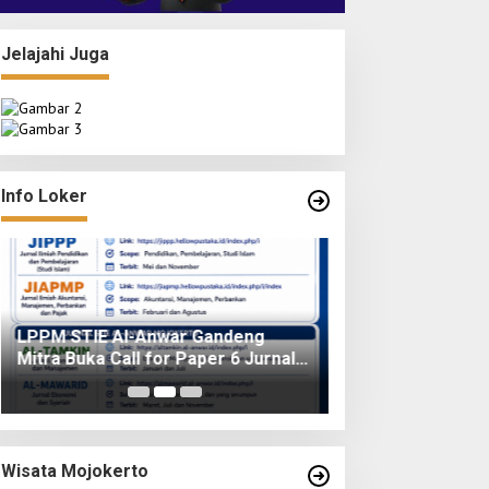
Jelajahi Juga
Info Loker
LPPM STIE Al-Anwar Gandeng
Info Loker: Kasir
Mitra Buka Call for Paper 6 Jurnal
Surabaya
Ilmiah Nasional 2026
Wisata Mojokerto