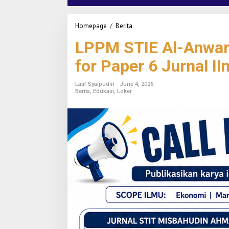
Homepage
/
Berita
L
P
LPPM STIE Al-Anwar 
P
M
for Paper 6 Jurnal I
S
T
I
Latif Syaipudin
June 4, 2026
E
Berita
,
Edukasi
,
Loker
A
l
-
A
n
w
a
r
G
a
n
d
e
n
g