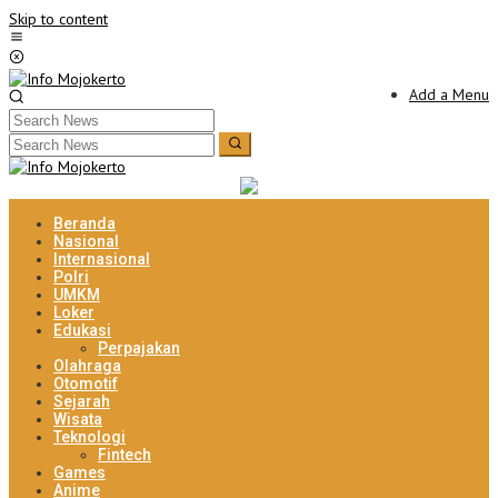
Skip to content
Add a Menu
Beranda
Nasional
Internasional
Polri
UMKM
Loker
Edukasi
Perpajakan
Olahraga
Otomotif
Sejarah
Wisata
Teknologi
Fintech
Games
Anime