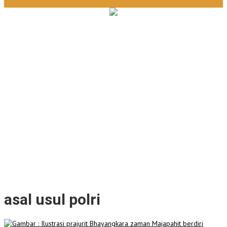
Tingkatkan Daya Saing Kopi Unggulan Desa, Mahasiswa KKN
Rancang Mini Bar Fungsional di Rejosari
KESIMAN CULTURE CARNIVAL 2026: Pawai Sound System Horeg
dan Budaya di Trawas Mojokerto
Dam Jabung Mojokerto: Main Air Alami, Berburu Jajanan
Tradisional, dan Kantong Tetap Aman!
Mengenal Desa Wiyu Berpotensi Jadi Pendukung Wisata Terpadu
Mojokerto
Deklarasi Komnas PPLH, Bupati Mojokerto Ajak Kolaborasi
Seluruh Elemen untuk Bumi Majapahit
asal usul polri