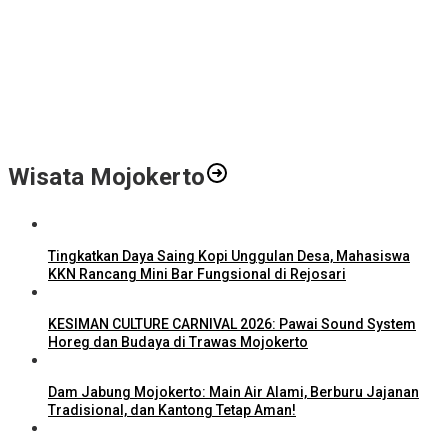
Gali Potensi Kreatif, STIE Al-Anwar Mojokerto Gelar Kompetisi
Video Profil Kampus Berhadiah Jutaan Rupiah
LPPM STIE Al-Anwar Gandeng Mitra Buka Call for Paper 6 Jurnal
Ilmiah Nasional 2026
Info Loker: Kasir Barber Shop Surabaya
Wisata Mojokerto
Tingkatkan Daya Saing Kopi Unggulan Desa, Mahasiswa
KKN Rancang Mini Bar Fungsional di Rejosari
KESIMAN CULTURE CARNIVAL 2026: Pawai Sound System
Horeg dan Budaya di Trawas Mojokerto
Dam Jabung Mojokerto: Main Air Alami, Berburu Jajanan
Tradisional, dan Kantong Tetap Aman!