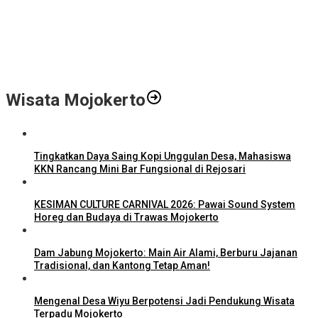
Video Profil Kampus Berhadiah Jutaan Rupiah
LPPM STIE Al-Anwar Gandeng Mitra Buka Call for Paper 6 Jurnal
Ilmiah Nasional 2026
Info Loker: Kasir Barber Shop Surabaya
Wisata Mojokerto
Tingkatkan Daya Saing Kopi Unggulan Desa, Mahasiswa
KKN Rancang Mini Bar Fungsional di Rejosari
KESIMAN CULTURE CARNIVAL 2026: Pawai Sound System
Horeg dan Budaya di Trawas Mojokerto
Dam Jabung Mojokerto: Main Air Alami, Berburu Jajanan
Tradisional, dan Kantong Tetap Aman!
Mengenal Desa Wiyu Berpotensi Jadi Pendukung Wisata
Terpadu Mojokerto