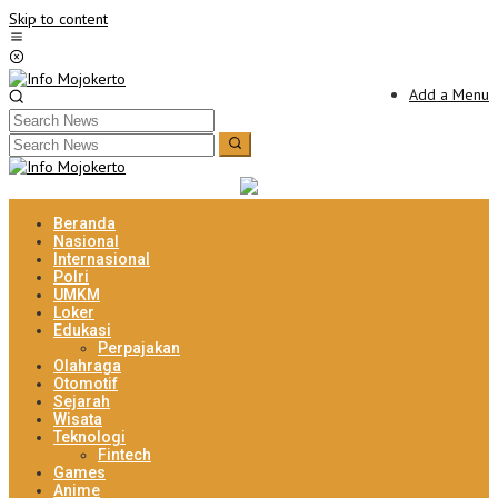
Skip to content
Add a Menu
Beranda
Nasional
Internasional
Polri
UMKM
Loker
Edukasi
Perpajakan
Olahraga
Otomotif
Sejarah
Wisata
Teknologi
Fintech
Games
Anime