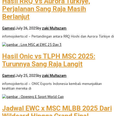
Hasil RRQ Vs Aurora Turkiye,
Perjalanan Sang Raja Masih
Berlanjut
Games
|
July 26, 2025
by
zaki Multazam
infomojokerto.id – Pertandingan antara RRQ Hoshi dan Aurora Türkiye di
Hasil Onic vs TLPH MSC 2025:
Turunnya Sang Raja Langit
Games
|
July 25, 2025
by
zaki Multazam
infomojokerto.id – ONIC Esports Indonesia kembali menunjukkan
keahlian mereka di
Jadwal EWC x MSC MLBB 2025 Dari