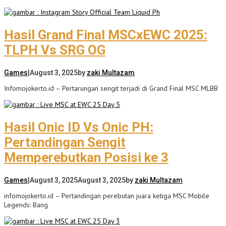
Hasil Grand Final MSCxEWC 2025:
TLPH Vs SRG OG
Games
|
August 3, 2025
by
zaki Multazam
Infomojokerto.id – Pertarungan sengit terjadi di Grand Final MSC MLBB
Hasil Onic ID Vs Onic PH:
Pertandingan Sengit
Memperebutkan Posisi ke 3
Games
|
August 3, 2025
August 3, 2025
by
zaki Multazam
infomojokerto.id – Pertandingan perebutan juara ketiga MSC Mobile
Legends: Bang