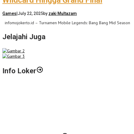
Wildcard Hingga Grand Final
Games
|
July 22, 2025
by
zaki Multazam
infomojokerto.id – Turnamen Mobile Legends: Bang Bang Mid Season
Jelajahi Juga
Info Loker
Gali Potensi Kreatif, STIE Al-Anwar Mojokerto Gelar Kompetisi
Video Profil Kampus Berhadiah Jutaan Rupiah
LPPM STIE Al-Anwar Gandeng Mitra Buka Call for Paper 6 Jurnal
Ilmiah Nasional 2026
Info Loker: Kasir Barber Shop Surabaya