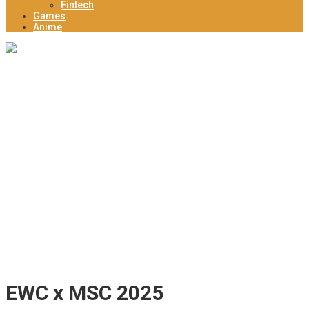
Fintech
Games
Anime
Tingkatkan Daya Saing Kopi Unggulan Desa, Mahasiswa KKN
Rancang Mini Bar Fungsional di Rejosari
KESIMAN CULTURE CARNIVAL 2026: Pawai Sound System Horeg
dan Budaya di Trawas Mojokerto
Dam Jabung Mojokerto: Main Air Alami, Berburu Jajanan
Tradisional, dan Kantong Tetap Aman!
Mengenal Desa Wiyu Berpotensi Jadi Pendukung Wisata Terpadu
Mojokerto
Deklarasi Komnas PPLH, Bupati Mojokerto Ajak Kolaborasi
Seluruh Elemen untuk Bumi Majapahit
EWC x MSC 2025