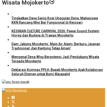
Wisata Mojokerto
Tingkatkan Daya Saing Kopi Unggulan Desa, Mahasiswa
KKN Rancang Mini Bar Fungsional di Rejosari
KESIMAN CULTURE CARNIVAL 2026: Pawai Sound System
Horeg dan Budaya di Trawas Mojokerto
Dam Jabung Mojokerto: Main Air Alami, Berburu Jajanan
Tradisional, dan Kantong Tetap Aman!
Mengenal Desa Wiyu Berpotensi Jadi Pendukung Wisata
Terpadu Mojokerto
Deklarasi Komnas PPLH, Bupati Mojokerto Ajak Kolaborasi
Seluruh Elemen untuk Bumi Majapahit