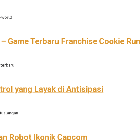
n-world
 – Game Terbaru Franchise Cookie Ru
 terbaru
rol yang Layak di Antisipasi
tualangan
an Robot Ikonik Capcom