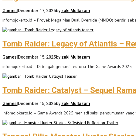
Games
|
December 17, 2025
by
zaki Multazam
infomojokerto.id – Proyek Mega Man Dual Override (MMDO) berdiri seb
Tomb Raider: Legacy of Atlantis – R
Games
|
December 15, 2025
by
zaki Multazam
infomojokerto.id – Di tengah gemuruh euforia The Game Awards 2025,
Tomb Raider: Catalyst – Sequel Ram
Games
|
December 15, 2025
by
zaki Multazam
Infomojokerto.id – Game Awards 2025 menjadi saksi pengumuman yang 