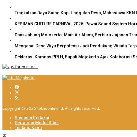
Tingkatkan Daya Saing Kopi Unggulan Desa, Mahasiswa KKN R
KESIMAN CULTURE CARNIVAL 2026: Pawai Sound System Hore
Dam Jabung Mojokerto: Main Air Alami, Berburu Jajanan Tra
Mengenal Desa Wiyu Berpotensi Jadi Pendukung Wisata Ter
Deklarasi Komnas PPLH, Bupati Mojokerto Ajak Kolaborasi S
Copyright © 2025 teknoonline.id. All rights reserved.
Susunan Redaksi
Pedoman Media Siber
Tentang Kami