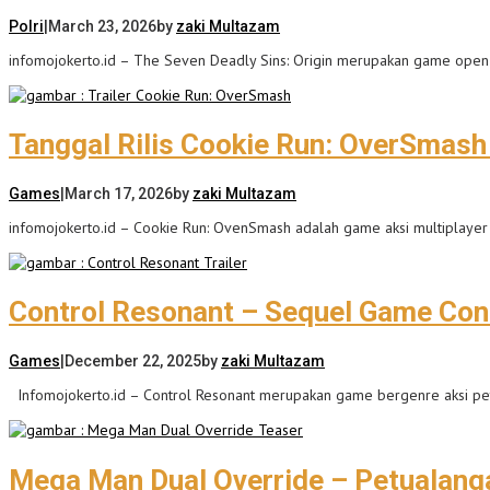
Polri
|
March 23, 2026
by
zaki Multazam
infomojokerto.id – The Seven Deadly Sins: Origin merupakan game ope
Tanggal Rilis Cookie Run: OverSmash
Games
|
March 17, 2026
by
zaki Multazam
infomojokerto.id – Cookie Run: OvenSmash adalah game aksi multiplayer
Control Resonant – Sequel Game Cont
Games
|
December 22, 2025
by
zaki Multazam
Infomojokerto.id – Control Resonant merupakan game bergenre aksi pe
Mega Man Dual Override – Petualang