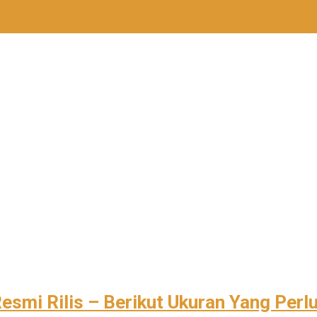
 Mini Bar Fungsional di Rejosari
 Budaya di Trawas Mojokerto
al, dan Kantong Tetap Aman!
ojokerto
 Elemen untuk Bumi Majapahit
Resmi Rilis – Berikut Ukuran Yang Pe