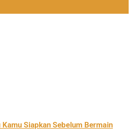
rlu Kamu Siapkan Sebelum Bermain