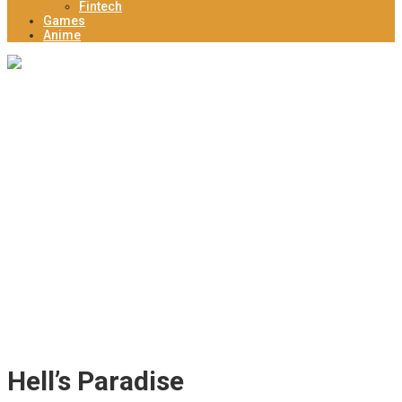
Fintech
Games
Anime
Tingkatkan Daya Saing Kopi Unggulan Desa, Mahasiswa KKN
Rancang Mini Bar Fungsional di Rejosari
KESIMAN CULTURE CARNIVAL 2026: Pawai Sound System Horeg
dan Budaya di Trawas Mojokerto
Dam Jabung Mojokerto: Main Air Alami, Berburu Jajanan
Tradisional, dan Kantong Tetap Aman!
Mengenal Desa Wiyu Berpotensi Jadi Pendukung Wisata Terpadu
Mojokerto
Deklarasi Komnas PPLH, Bupati Mojokerto Ajak Kolaborasi
Seluruh Elemen untuk Bumi Majapahit
Hell’s Paradise