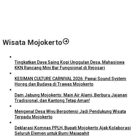
Video Profil Kampus Berhadiah Jutaan Rupiah
LPPM STIE Al-Anwar Gandeng Mitra Buka Call for Paper 6 Jurnal
Ilmiah Nasional 2026
Info Loker: Kasir Barber Shop Surabaya
Wisata Mojokerto
Tingkatkan Daya Saing Kopi Unggulan Desa, Mahasiswa
KKN Rancang Mini Bar Fungsional di Rejosari
KESIMAN CULTURE CARNIVAL 2026: Pawai Sound System
Horeg dan Budaya di Trawas Mojokerto
Dam Jabung Mojokerto: Main Air Alami, Berburu Jajanan
Tradisional, dan Kantong Tetap Aman!
Mengenal Desa Wiyu Berpotensi Jadi Pendukung Wisata
Terpadu Mojokerto
Deklarasi Komnas PPLH, Bupati Mojokerto Ajak Kolaborasi
Seluruh Elemen untuk Bumi Majapahit