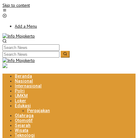
Skip to content
Add a Menu
Beranda
Nasional
Internasional
Polri
UMKM
Loker
Edukasi
Perpajakan
Olahraga
Otomotif
Sejarah
Wisata
Teknologi