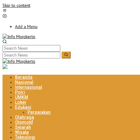
Skip to content
Add a Menu
Beranda
Nasional
Internasional
Polri
UMKM
Loker
Edukasi
Perpajakan
Olahraga
Otomotif
Sejarah
Wisata
Teknologi