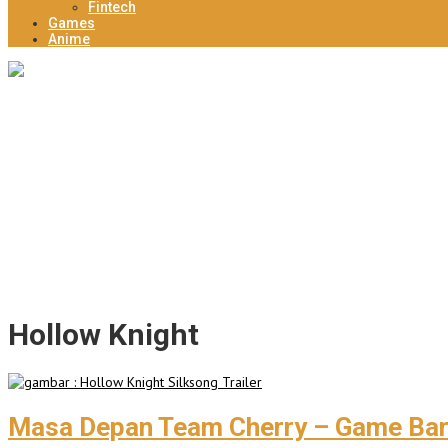
Fintech
Games
Anime
Tingkatkan Daya Saing Kopi Unggulan Desa, Mahasiswa KKN Rancang
KESIMAN CULTURE CARNIVAL 2026: Pawai Sound System Horeg dan
Dam Jabung Mojokerto: Main Air Alami, Berburu Jajanan Tradision
Mengenal Desa Wiyu Berpotensi Jadi Pendukung Wisata Terpadu M
Deklarasi Komnas PPLH, Bupati Mojokerto Ajak Kolaborasi Seluruh
Hollow Knight
Masa Depan Team Cherry – Game Baru