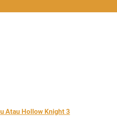
 Mini Bar Fungsional di Rejosari
 Budaya di Trawas Mojokerto
al, dan Kantong Tetap Aman!
ojokerto
 Elemen untuk Bumi Majapahit
 Atau Hollow Knight 3