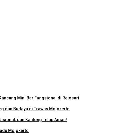
eo Profil Kampus Berhadiah Jutaan Rupiah
miah Nasional 2026
ancang Mini Bar Fungsional di Rejosari
g dan Budaya di Trawas Mojokerto
disional, dan Kantong Tetap Aman!
padu Mojokerto