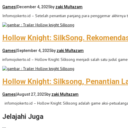
Games
|
December 4, 2025
by
zaki Multazam
Infomojokerto.id – Setelah penantian panjang para penggemar akhirnya
Hollow Knight: SilkSong. Rekomendas
Games
|
September 4, 2025
by
zaki Multazam
infomojokerto.id – Hollow Knight: Silksong menjadi salah satu judul game
Hollow Knight: Silksong, Penantian 
Games
|
August 27, 2025
by
zaki Multazam
infomojokerto.id – Hollow Knight: Silksong adalah game aksi-petualang
Jelajahi Juga