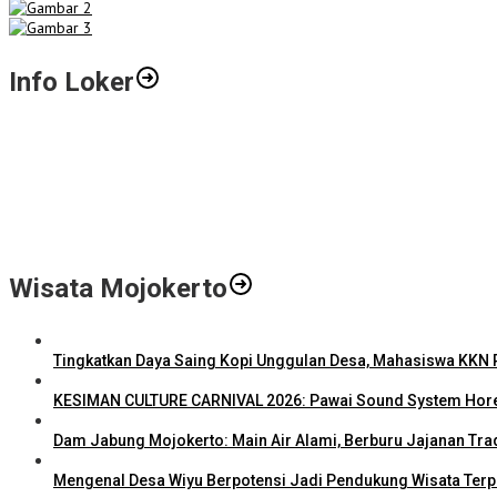
Info Loker
Gali Potensi Kreatif, STIE Al-Anwar Mojokerto Gelar Kompetisi Vid
LPPM STIE Al-Anwar Gandeng Mitra Buka Call for Paper 6 Jurnal Il
Info Loker: Kasir Barber Shop Surabaya
Wisata Mojokerto
Tingkatkan Daya Saing Kopi Unggulan Desa, Mahasiswa KKN R
KESIMAN CULTURE CARNIVAL 2026: Pawai Sound System Hore
Dam Jabung Mojokerto: Main Air Alami, Berburu Jajanan Tra
Mengenal Desa Wiyu Berpotensi Jadi Pendukung Wisata Ter