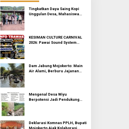
Tingkatkan Daya Saing Kopi
Unggulan Desa, Mahasiswa
KKN Rancang Mini Bar
Fungsional di Rejosari
KESIMAN CULTURE CARNIVAL
2026: Pawai Sound System
Horeg dan Budaya di Trawas
Mojokerto
Dam Jabung Mojokerto: Main
Air Alami, Berburu Jajanan
Tradisional, dan Kantong Tetap
Aman!
Mengenal Desa Wiyu
Berpotensi Jadi Pendukung
Wisata Terpadu Mojokerto
Deklarasi Komnas PPLH, Bupati
Mojokerto Ajak Kolaborasi