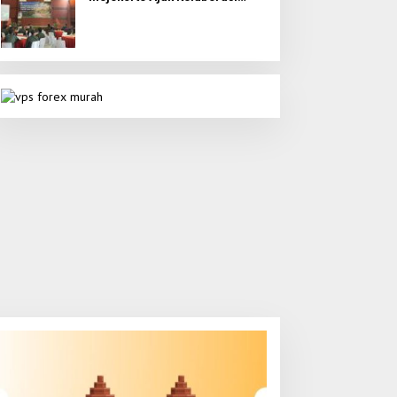
Seluruh Elemen untuk Bumi
Majapahit