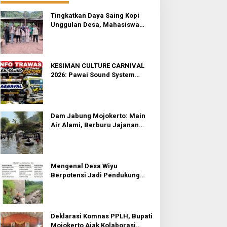
Tingkatkan Daya Saing Kopi
Unggulan Desa, Mahasiswa
KKN Rancang Mini Bar
Fungsional di Rejosari
KESIMAN CULTURE CARNIVAL
2026: Pawai Sound System
Horeg dan Budaya di Trawas
Mojokerto
Dam Jabung Mojokerto: Main
Air Alami, Berburu Jajanan
Tradisional, dan Kantong Tetap
Aman!
Mengenal Desa Wiyu
Berpotensi Jadi Pendukung
Wisata Terpadu Mojokerto
Deklarasi Komnas PPLH, Bupati
Mojokerto Ajak Kolaborasi