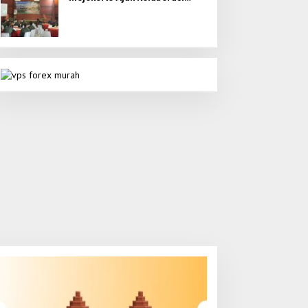
Seluruh Elemen untuk Bumi
Majapahit