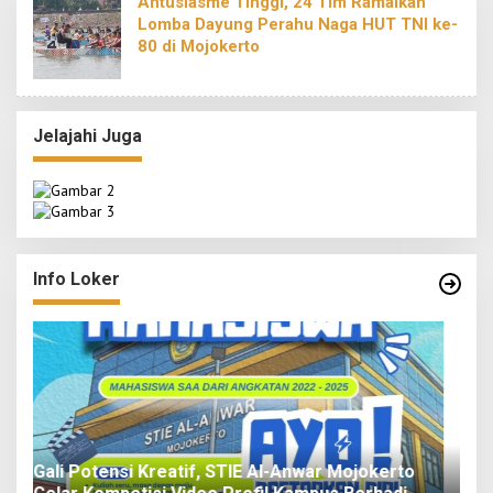
Antusiasme Tinggi, 24 Tim Ramaikan
Lomba Dayung Perahu Naga HUT TNI ke-
80 di Mojokerto
Jelajahi Juga
Info Loker
o
LPPM STIE Al-Anwar Gandeng Mitra Buka Call