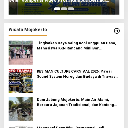
ah
for Paper 6 Jurnal Ilmiah Nasional 2026
I
Wisata Mojokerto
Tingkatkan Daya Saing Kopi Unggulan Desa,
Mahasiswa KKN Rancang Mini Bar
Fungsional di Rejosari
KESIMAN CULTURE CARNIVAL 2026: Pawai
Sound System Horeg dan Budaya di Trawas
Mojokerto
Dam Jabung Mojokerto: Main Air Alami,
Berburu Jajanan Tradisional, dan Kantong
Tetap Aman!
Mengenal Desa Wiyu Berpotensi Jadi