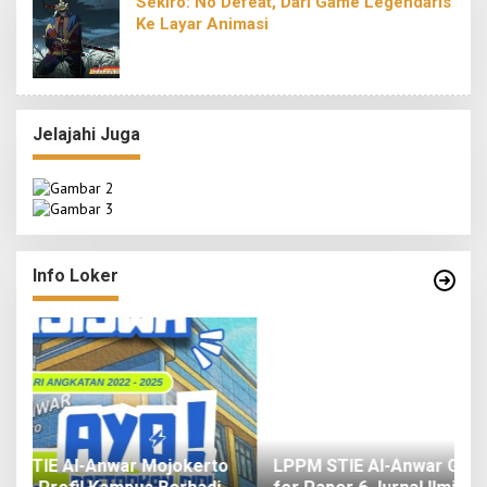
Sekiro: No Defeat, Dari Game Legendaris
Ke Layar Animasi
Jelajahi Juga
Info Loker
o
LPPM STIE Al-Anwar Gandeng Mitra Buka Call