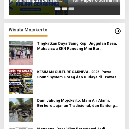
ah
for Paper 6 Jurnal Ilmiah Nasional 2026
I
Wisata Mojokerto
Tingkatkan Daya Saing Kopi Unggulan Desa,
Mahasiswa KKN Rancang Mini Bar
Fungsional di Rejosari
KESIMAN CULTURE CARNIVAL 2026: Pawai
Sound System Horeg dan Budaya di Trawas
Mojokerto
Dam Jabung Mojokerto: Main Air Alami,
Berburu Jajanan Tradisional, dan Kantong
Tetap Aman!
Mengenal Desa Wiyu Berpotensi Jadi