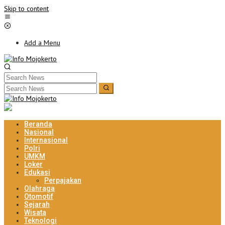
Skip to content
Add a Menu
Beranda
Nasional
Internasional
Polri
UMKM
Loker
Edukasi
Perpajakan
Olahraga
Otomotif
Sejarah
Wisata
Teknologi