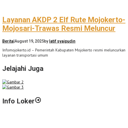
Layanan AKDP 2 Elf Rute Mojokerto-
Mojosari-Trawas Resmi Meluncur
Berita
|
August 19, 2025
by
latif syaipudin
Infomojokerto.id – Pemerintah Kabupaten Mojokerto resmi meluncurkan
layanan transportasi umum
Jelajahi Juga
Info Loker
Gali Potensi Kreatif, STIE Al-Anwar Mojokerto Gelar Kompetisi
Video Profil Kampus Berhadiah Jutaan Rupiah