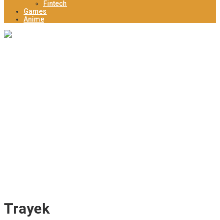
Fintech
Games
Anime
Tingkatkan Daya Saing Kopi Unggulan Desa, Mahasiswa KKN
Rancang Mini Bar Fungsional di Rejosari
KESIMAN CULTURE CARNIVAL 2026: Pawai Sound System Horeg
dan Budaya di Trawas Mojokerto
Dam Jabung Mojokerto: Main Air Alami, Berburu Jajanan
Tradisional, dan Kantong Tetap Aman!
Mengenal Desa Wiyu Berpotensi Jadi Pendukung Wisata Terpadu
Mojokerto
Deklarasi Komnas PPLH, Bupati Mojokerto Ajak Kolaborasi
Seluruh Elemen untuk Bumi Majapahit
Trayek