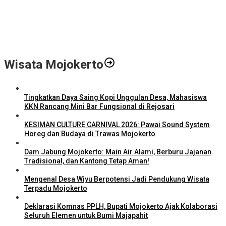
LPPM STIE Al-Anwar Gandeng Mitra Buka Call for Paper 6 Jurnal
Ilmiah Nasional 2026
Info Loker: Kasir Barber Shop Surabaya
Wisata Mojokerto
Tingkatkan Daya Saing Kopi Unggulan Desa, Mahasiswa
KKN Rancang Mini Bar Fungsional di Rejosari
KESIMAN CULTURE CARNIVAL 2026: Pawai Sound System
Horeg dan Budaya di Trawas Mojokerto
Dam Jabung Mojokerto: Main Air Alami, Berburu Jajanan
Tradisional, dan Kantong Tetap Aman!
Mengenal Desa Wiyu Berpotensi Jadi Pendukung Wisata
Terpadu Mojokerto
Deklarasi Komnas PPLH, Bupati Mojokerto Ajak Kolaborasi
Seluruh Elemen untuk Bumi Majapahit