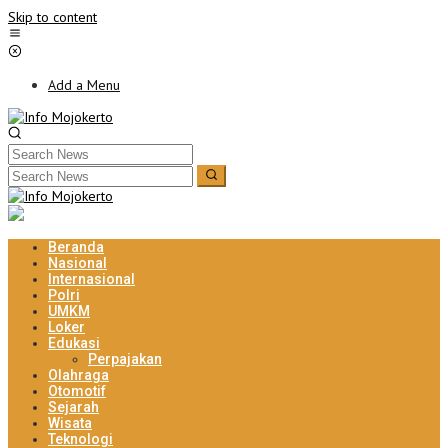
Skip to content
Add a Menu
Beranda
Nasional
Internasional
Polri
UMKM
Loker
Edukasi
Perpajakan
Olahraga
Otomotif
Sejarah
Wisata
Teknologi