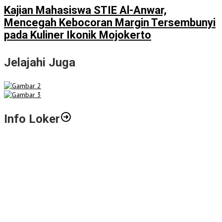
Kajian Mahasiswa STIE Al-Anwar,
Mencegah Kebocoran Margin Tersembunyi
pada Kuliner Ikonik Mojokerto
Jelajahi Juga
Info Loker
Gali Potensi Kreatif, STIE Al-Anwar Mojokerto Gelar Kompetisi
Video Profil Kampus Berhadiah Jutaan Rupiah
LPPM STIE Al-Anwar Gandeng Mitra Buka Call for Paper 6 Jurnal
Ilmiah Nasional 2026
Info Loker: Kasir Barber Shop Surabaya