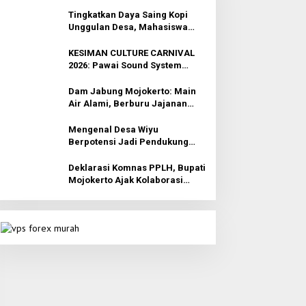
Tingkatkan Daya Saing Kopi
Unggulan Desa, Mahasiswa
KKN Rancang Mini Bar
Fungsional di Rejosari
KESIMAN CULTURE CARNIVAL
2026: Pawai Sound System
Horeg dan Budaya di Trawas
Mojokerto
Dam Jabung Mojokerto: Main
Air Alami, Berburu Jajanan
Tradisional, dan Kantong Tetap
Aman!
Mengenal Desa Wiyu
Berpotensi Jadi Pendukung
Wisata Terpadu Mojokerto
Deklarasi Komnas PPLH, Bupati
Mojokerto Ajak Kolaborasi
Seluruh Elemen untuk Bumi
Majapahit