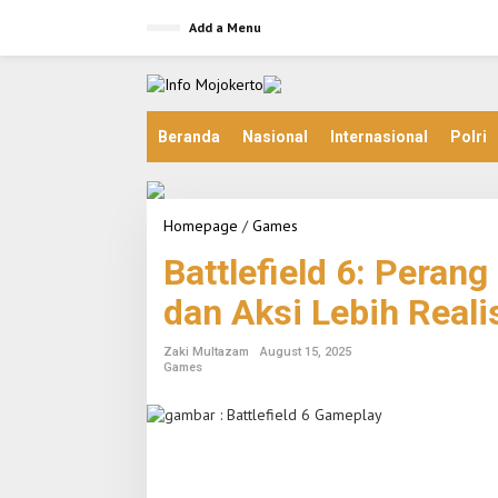
S
Add a Menu
k
i
p
t
o
c
Beranda
Nasional
Internasional
Polri
o
n
t
e
Homepage
/
Games
B
n
a
t
Battlefield 6: Peran
t
t
dan Aksi Lebih Reali
l
e
f
Zaki Multazam
August 15, 2025
i
Games
e
l
d
6
:
P