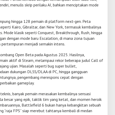
diri, menulis skrip perilaku AI, bahkan menciptakan mode
pung hingga 128 pemain di platform next-gen. Peta
seperti Kairo, Gibraltar, dan New York, termasuk kembalinya
s. Mode klasik seperti Conquest, Breakthrough, Rush, hingga
an dengan mode baru Escalation, di mana zona tujuan
 pertempuran menjadi semakin intens.
elombang Open Beta pada Agustus 2025. Hasilnya,
ain aktif di Steam, melampaui rekor beberapa judul Call of
ajang ujian. Masalah seperti bug super bullet,
iadaan dukungan DLSS/DLAA di PC, hingga gangguan
Untungnya, pengembang merespons cepat dengan
perbaikan gameplay.
teknis, banyak pemain merasakan kembalinya sensasi
la besar yang epik, taktik tim yang ketat, dan momen heroik
baruannya, Battlefield 6 bukan hanya kebangkitan sebuah
ang “raja FPS” siap merebut tahtanya kembali di medan