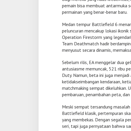
t
pemain bisa membuat antarmuka sen
e
permainan yang benar-benar baru.
g
i
d
Medan tempur Battlefield 6 menam
a
peluncuran mencakup lokasi ikonik 
n
Operation Firestorm yang legendari
A
Team Deathmatch hadir berdamping
k
menyusut secara dinamis, memaksa
s
i
L
Sebelum rilis, EA menggelar dua g
e
antusiasme memuncak, 521 ribu pem
b
Duty. Namun, beta ini juga menjadi 
i
ketidakseimbangan kendaraan, ket
h
R
matchmaking sempat dikeluhkan. 
e
pembaruan, penambahan peta, dan 
a
l
Meski sempat tersandung masalah 
i
Battlefield klasik, pertempuran ska
s
t
yang membekas. Dengan segala pem
i
seri, tapi juga pernyataan bahwa s
s