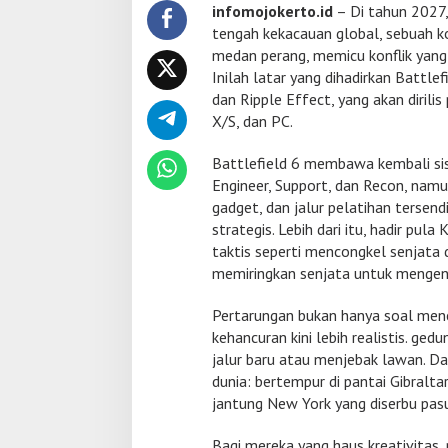
e
infomojokerto.id
– Di tahun 2027, 
r
tengah kekacauan global, sebuah k
a
medan perang, memicu konflik yang
n
Inilah latar yang dihadirkan Battlef
g
G
dan Ripple Effect, yang akan diril
l
X/S, dan PC.
o
b
Battlefield 6 membawa kembali sist
a
Engineer, Support, dan Recon, namu
l
B
gadget, dan jalur pelatihan tersend
a
strategis. Lebih dari itu, hadir pu
r
taktis seperti mencongkel senjata 
u
memiringkan senjata untuk mengend
D
e
n
Pertarungan bukan hanya soal men
g
kehancuran kini lebih realistis. ge
a
jalur baru atau menjebak lawan. D
n
dunia: bertempur di pantai Gibralta
S
jantung New York yang diserbu pas
t
r
a
Bagi mereka yang haus kreativitas,