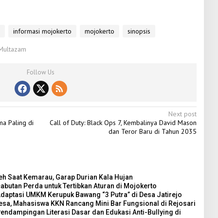
informasi mojokerto
mojokerto
sinopsis
 Multazam
Follow Us
Next post
ma Paling di
Call of Duty: Black Ops 7, Kembalinya David Mason
dan Teror Baru di Tahun 2035
h Saat Kemarau, Garap Durian Kala Hujan
utan Perda untuk Tertibkan Aturan di Mojokerto
Adaptasi UMKM Kerupuk Bawang “3 Putra” di Desa Jatirejo
esa, Mahasiswa KKN Rancang Mini Bar Fungsional di Rejosari
endampingan Literasi Dasar dan Edukasi Anti-Bullying di