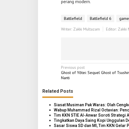
perang modern.
Battlefield
Battlefield 6
game
Writer: Zakki Multazam
Editor: Zakki
P
Previous post
Ghost of Yōtei: Sequel Ghost of Tsushi
o
Nanti
s
Related Posts
t
n
Siasat Musiman Pak Waras: Olah Cengke
a
Wabup Muhammad Rizal Octavian: Pencab
Tim KKN STIE Al-Anwar Soroti Strategi 
v
Tingkatkan Daya Saing Kopi Unggulan D
i
Sasar Siswa SD dan MI, Tim KKN Gelar P