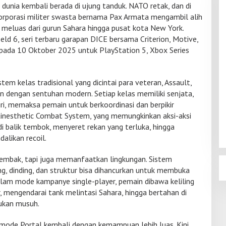
dunia kembali berada di ujung tanduk. NATO retak, dan di
orporasi militer swasta bernama Pax Armata mengambil alih
 meluas dari gurun Sahara hingga pusat kota New York.
ield 6, seri terbaru garapan DICE bersama Criterion, Motive,
is pada 10 Oktober 2025 untuk PlayStation 5, Xbox Series
em kelas tradisional yang dicintai para veteran, Assault,
n dengan sentuhan modern. Setiap kelas memiliki senjata,
iri, memaksa pemain untuk berkoordinasi dan berpikir
la Kinesthetic Combat System, yang memungkinkan aksi-aksi
di balik tembok, menyeret rekan yang terluka, hingga
alikan recoil.
embak, tapi juga memanfaatkan lingkungan. Sistem
dung, dinding, dan struktur bisa dihancurkan untuk membuka
alam mode kampanye single-player, pemain dibawa keliling
r, mengendarai tank melintasi Sahara, hingga bertahan di
ukan musuh.
 mode Portal kembali dengan kemampuan lebih luas. Kini,