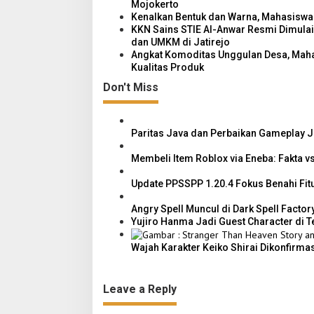
Mojokerto
g
Kenalkan Bentuk dan Warna, Mahasiswa
a
KKN Sains STIE Al-Anwar Resmi Dimula
dan UMKM di Jatirejo
t
Angkat Komoditas Unggulan Desa, Mahas
i
Kualitas Produk
o
Don't Miss
n
Paritas Java dan Perbaikan Gameplay J
Membeli Item Roblox via Eneba: Fakta v
Update PPSSPP 1.20.4 Fokus Benahi Fit
Angry Spell Muncul di Dark Spell Factory
Yujiro Hanma Jadi Guest Character di T
Wajah Karakter Keiko Shirai Dikonfirma
Leave a Reply