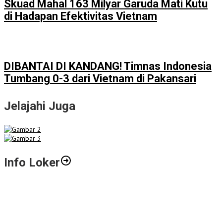
Skuad Mahal 163 Milyar Garuda Mati Kutu
di Hadapan Efektivitas Vietnam
DIBANTAI DI KANDANG! Timnas Indonesia
Tumbang 0-3 dari Vietnam di Pakansari
Jelajahi Juga
Info Loker
Gali Potensi Kreatif, STIE Al-Anwar Mojokerto Gelar Kompetisi
Video Profil Kampus Berhadiah Jutaan Rupiah
LPPM STIE Al-Anwar Gandeng Mitra Buka Call for Paper 6 Jurnal