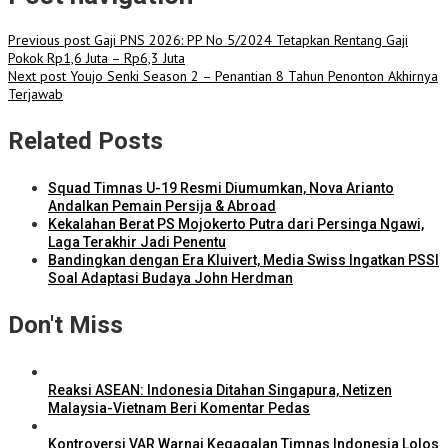
Previous post
Gaji PNS 2026: PP No 5/2024 Tetapkan Rentang Gaji
Pokok Rp1,6 Juta – Rp6,3 Juta
Next post
Youjo Senki Season 2 – Penantian 8 Tahun Penonton Akhirnya
Terjawab
Related Posts
Squad Timnas U-19 Resmi Diumumkan, Nova Arianto
Andalkan Pemain Persija & Abroad
Kekalahan Berat PS Mojokerto Putra dari Persinga Ngawi,
Laga Terakhir Jadi Penentu
Bandingkan dengan Era Kluivert, Media Swiss Ingatkan PSSI
Soal Adaptasi Budaya John Herdman
Don't Miss
Reaksi ASEAN: Indonesia Ditahan Singapura, Netizen
Malaysia-Vietnam Beri Komentar Pedas
Kontroversi VAR Warnai Kegagalan Timnas Indonesia Lolos