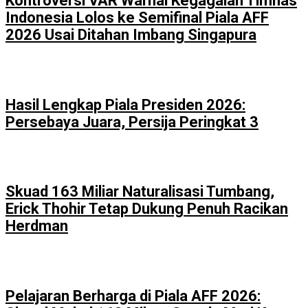
Kontroversi VAR Warnai Kegagalan Timnas
Indonesia Lolos ke Semifinal Piala AFF
2026 Usai Ditahan Imbang Singapura
Hasil Lengkap Piala Presiden 2026:
Persebaya Juara, Persija Peringkat 3
Skuad 163 Miliar Naturalisasi Tumbang,
Erick Thohir Tetap Dukung Penuh Racikan
Herdman
Pelajaran Berharga di Piala AFF 2026: