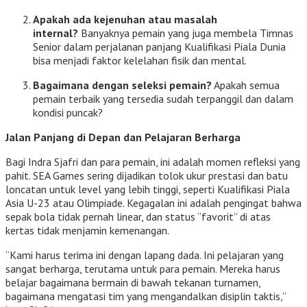
Apakah ada kejenuhan atau masalah
internal?
Banyaknya pemain yang juga membela Timnas
Senior dalam perjalanan panjang Kualifikasi Piala Dunia
bisa menjadi faktor kelelahan fisik dan mental.
Bagaimana dengan seleksi pemain?
Apakah semua
pemain terbaik yang tersedia sudah terpanggil dan dalam
kondisi puncak?
Jalan Panjang di Depan dan Pelajaran Berharga
Bagi Indra Sjafri dan para pemain, ini adalah momen refleksi yang
pahit. SEA Games sering dijadikan tolok ukur prestasi dan batu
loncatan untuk level yang lebih tinggi, seperti Kualifikasi Piala
Asia U-23 atau Olimpiade. Kegagalan ini adalah pengingat bahwa
sepak bola tidak pernah linear, dan status “favorit” di atas
kertas tidak menjamin kemenangan.
“Kami harus terima ini dengan lapang dada. Ini pelajaran yang
sangat berharga, terutama untuk para pemain. Mereka harus
belajar bagaimana bermain di bawah tekanan turnamen,
bagaimana mengatasi tim yang mengandalkan disiplin taktis,”