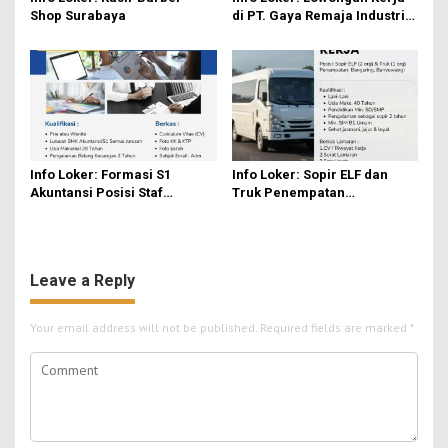
Shop Surabaya
di PT. Gaya Remaja Industri
Indonesia Sidoarjo Pabrik
Plastik
Info Loker: Formasi S1
Info Loker: Sopir ELF dan
Akuntansi Posisi Staf
Truk Penempatan
Keuangan
Banyuwangi
Leave a Reply
Your email address will not be published.
Required fields are marked
*