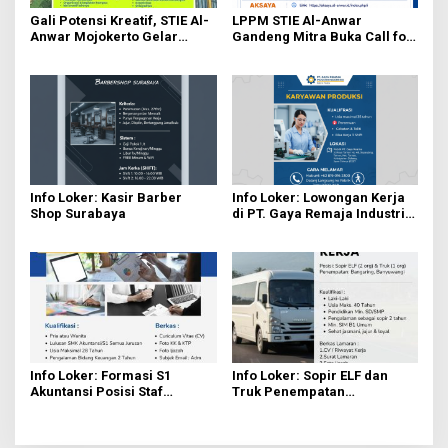
Gali Potensi Kreatif, STIE Al-
LPPM STIE Al-Anwar
Anwar Mojokerto Gelar
Gandeng Mitra Buka Call for
Kompetisi Video Profil
Paper 6 Jurnal Ilmiah
Kampus Berhadiah Jutaan
Nasional 2026
Rupiah
Info Loker: Kasir Barber
Info Loker: Lowongan Kerja
Shop Surabaya
di PT. Gaya Remaja Industri
Indonesia Sidoarjo Pabrik
Plastik
Info Loker: Formasi S1
Info Loker: Sopir ELF dan
Akuntansi Posisi Staf
Truk Penempatan
Keuangan
Banyuwangi