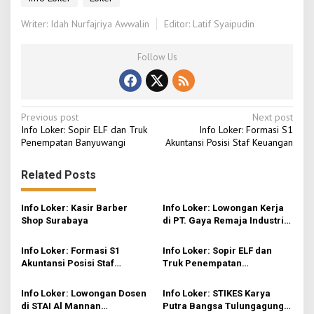
Writer: Idah Nurfajriya Awwalin
Editor: Latif Syaipudin
Follow Us
P
Previous post
Next post
Info Loker: Sopir ELF dan Truk
Info Loker: Formasi S1
o
Penempatan Banyuwangi
Akuntansi Posisi Staf Keuangan
s
Related Posts
t
n
Info Loker: Kasir Barber
Info Loker: Lowongan Kerja
a
Shop Surabaya
di PT. Gaya Remaja Industri
v
Indonesia Sidoarjo Pabrik
Plastik
Info Loker: Formasi S1
Info Loker: Sopir ELF dan
i
Akuntansi Posisi Staf
Truk Penempatan
g
Keuangan
Banyuwangi
a
Info Loker: Lowongan Dosen
Info Loker: STIKES Karya
di STAI Al Mannan
Putra Bangsa Tulungagung