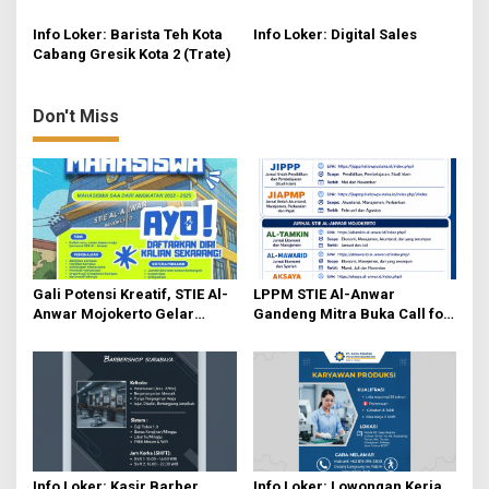
t
Tulungagung
Buka Lowongan Dosen D3
i
Teknologi Lab Medis
Info Loker: Barista Teh Kota
Info Loker: Digital Sales
Cabang Gresik Kota 2 (Trate)
o
n
Don't Miss
Gali Potensi Kreatif, STIE Al-
LPPM STIE Al-Anwar
Anwar Mojokerto Gelar
Gandeng Mitra Buka Call for
Kompetisi Video Profil
Paper 6 Jurnal Ilmiah
Kampus Berhadiah Jutaan
Nasional 2026
Rupiah
Info Loker: Kasir Barber
Info Loker: Lowongan Kerja