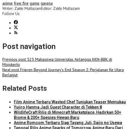
anime
free fire
game
garena
Writer: Zakki Multazam
Editor: Zakki Multazam
Follow Us
Post navigation
Previous post
525 Mahasiswa Universitas Airlangga KKN-BBK di
Mojokerto
Next post
Frieren Beyond Journey’s End Season 2: Perjalanan Ke Utara
Berlanjut
Related Posts
Film Anime Terbaru Wasted Chef Tunjukan Teaser Memukau
Yujiro Hanma Jadi Guest Character di Tekken 8
WildlifeCraft Rilis di Minecraft Marketplace, Hadirkan 50+
Biome & 200+ Spesies Hewan Baru
Anime Romcom Terbaru Siap Tayang Juli, Saijo no Usewa
Tanggal Rilis Anime Sparks of Tomorrow, Anime Baru Dari