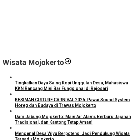
Gali Potensi Kreatif, STIE Al-Anwar Mojokerto Gelar Kompetisi
Video Profil Kampus Berhadiah Jutaan Rupiah
LPPM STIE Al-Anwar Gandeng Mitra Buka Call for Paper 6 Jurnal
Ilmiah Nasional 2026
Info Loker: Kasir Barber Shop Surabaya
Wisata Mojokerto
Tingkatkan Daya Saing Kopi Unggulan Desa, Mahasiswa
KKN Rancang Mini Bar Fungsional di Rejosari
KESIMAN CULTURE CARNIVAL 2026: Pawai Sound System
Horeg dan Budaya di Trawas Mojokerto
Dam Jabung Mojokerto: Main Air Alami, Berburu Jajanan
Tradisional, dan Kantong Tetap Aman!
Mengenal Desa Wiyu Berpotensi Jadi Pendukung Wisata
Terpadu Mojokerto