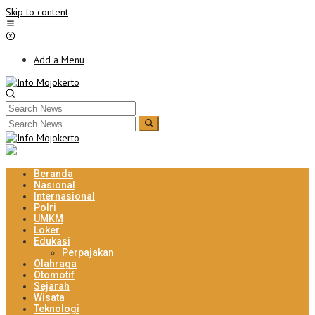
Skip to content
Add a Menu
Beranda
Nasional
Internasional
Polri
UMKM
Loker
Edukasi
Perpajakan
Olahraga
Otomotif
Sejarah
Wisata
Teknologi