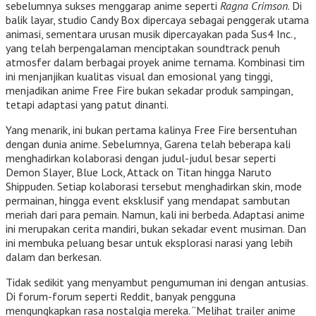
sebelumnya sukses menggarap anime seperti
Ragna Crimson
. Di
balik layar, studio Candy Box dipercaya sebagai penggerak utama
animasi, sementara urusan musik dipercayakan pada Sus4 Inc.,
yang telah berpengalaman menciptakan soundtrack penuh
atmosfer dalam berbagai proyek anime ternama. Kombinasi tim
ini menjanjikan kualitas visual dan emosional yang tinggi,
menjadikan anime Free Fire bukan sekadar produk sampingan,
tetapi adaptasi yang patut dinanti.
Yang menarik, ini bukan pertama kalinya Free Fire bersentuhan
dengan dunia anime. Sebelumnya, Garena telah beberapa kali
menghadirkan kolaborasi dengan judul-judul besar seperti
Demon Slayer, Blue Lock, Attack on Titan hingga Naruto
Shippuden. Setiap kolaborasi tersebut menghadirkan skin, mode
permainan, hingga event eksklusif yang mendapat sambutan
meriah dari para pemain. Namun, kali ini berbeda. Adaptasi anime
ini merupakan cerita mandiri, bukan sekadar event musiman. Dan
ini membuka peluang besar untuk eksplorasi narasi yang lebih
dalam dan berkesan.
Tidak sedikit yang menyambut pengumuman ini dengan antusias.
Di forum-forum seperti Reddit, banyak pengguna
mengungkapkan rasa nostalgia mereka. “Melihat trailer anime