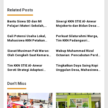
t
n
Related Posts
a
v
Bantu Siswa SD dan MI
Sinergi KKN STIE Al-Anwar
Pelajari Materi Sekolah,
Mojokerto dan Bidan Desa:
i
KKN-Sains STIE Al-Anwar
Mahasiswa KKN-Sains STIE
Inisiasi Bimbel Ceria di Desa
Al-Anwar Mojokerto
g
Gali Potensi Usaha Lokal,
Perkuat Silaturahmi Warga,
Jatirejo
Kampanyekan Hidup Bersih
Mahasiswa KKN Petakan
Tim KKN Padangasri
a
di Desa Mojogeneng
Peluang Pasar Keripik
Kolaborasi Bareng PKK
t
Pisang ‘Skecho Krispi’ di
Lewat Senam Sehat dan
Siasat Musiman Pak Waras:
Wabup Muhammad Rizal
Desa Rejosari
Pemantapan Program
i
Olah Cengkeh Saat Kemarau,
Octavian: Pencabutan Perda
Garap Durian Kala Hujan
untuk Tertibkan Aturan di
o
Mojokerto
Tim KKN STIE Al-Anwar
Tingkatkan Daya Saing Kopi
n
Soroti Strategi Adaptasi
Unggulan Desa, Mahasiswa
UMKM Kerupuk Bawang “3
KKN Rancang Mini Bar
Putra” di Desa Jatirejo
Fungsional di Rejosari
Don't Miss