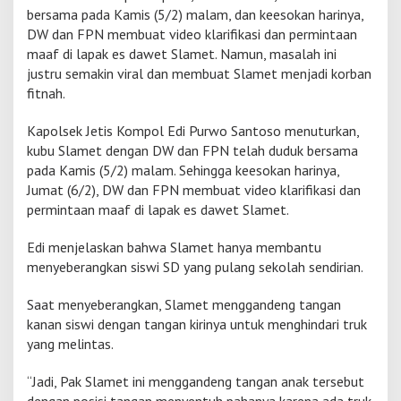
bersama pada Kamis (5/2) malam, dan keesokan harinya,
a
l
DW dan FPN membuat video klarifikasi dan permintaan
E
maaf di lapak es dawet Slamet. Namun, masalah ini
s
justru semakin viral dan membuat Slamet menjadi korban
D
fitnah.
a
w
e
Kapolsek Jetis Kompol Edi Purwo Santoso menuturkan,
t
kubu Slamet dengan DW dan FPN telah duduk bersama
d
pada Kamis (5/2) malam. Sehingga keesokan harinya,
i
Jumat (6/2), DW dan FPN membuat video klarifikasi dan
J
e
permintaan maaf di lapak es dawet Slamet.
t
i
Edi menjelaskan bahwa Slamet hanya membantu
s
menyeberangkan siswi SD yang pulang sekolah sendirian.
M
o
Saat menyeberangkan, Slamet menggandeng tangan
j
o
kanan siswi dengan tangan kirinya untuk menghindari truk
k
yang melintas.
e
r
“Jadi, Pak Slamet ini menggandeng tangan anak tersebut
t
o