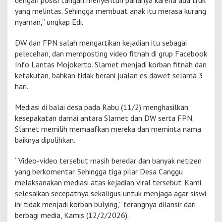
dengan posisi tangan menyentuh pahanya karena ada truk
B
yang melintas. Sehingga membuat anak itu merasa kurang
e
nyaman,” ungkap Edi.
r
a
DW dan FPN salah mengartikan kejadian itu sebagai
k
pelecehan, dan memposting video fitnah di grup Facebook
h
i
Info Lantas Mojokerto. Slamet menjadi korban fitnah dan
r
ketakutan, bahkan tidak berani jualan es dawet selama 3
D
hari.
a
m
Mediasi di balai desa pada Rabu (11/2) menghasilkan
a
i
kesepakatan damai antara Slamet dan DW serta FPN.
Slamet memilih memaafkan mereka dan meminta nama
baiknya dipulihkan.
“Video-video tersebut masih beredar dan banyak netizen
yang berkomentar. Sehingga tiga pilar Desa Canggu
melaksanakan mediasi atas kejadian viral tersebut. Kami
selesaikan secepatnya sekaligus untuk menjaga agar siswi
ini tidak menjadi korban bulying,” terangnya dilansir dari
berbagi media, Kamis (12/2/2026).