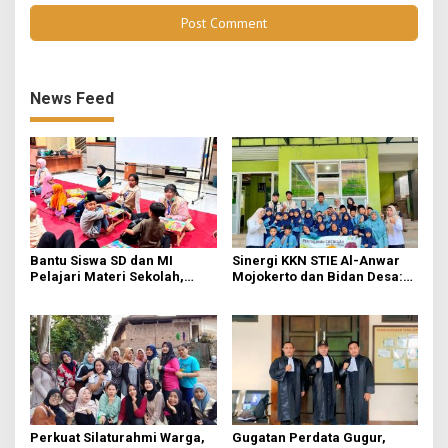
News Feed
Bantu Siswa SD dan MI
Sinergi KKN STIE Al-Anwar
Pelajari Materi Sekolah,
Mojokerto dan Bidan Desa:
KKN-Sains STIE Al-Anwar
Mahasiswa KKN-Sains STIE
Inisiasi Bimbel Ceria di Desa
Al-Anwar Mojokerto
Jatirejo
Kampanyekan Hidup Bersih
di Desa Mojogeneng
Perkuat Silaturahmi Warga,
Gugatan Perdata Gugur,