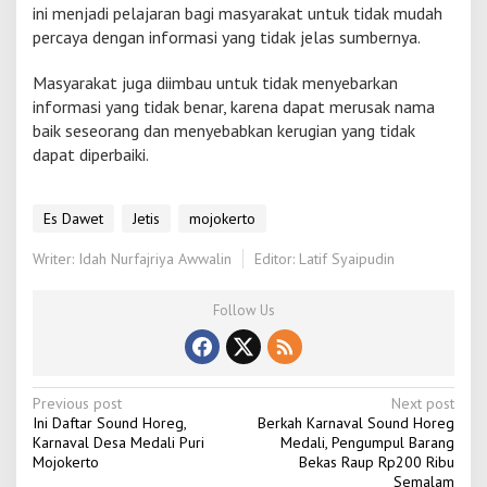
ini menjadi pelajaran bagi masyarakat untuk tidak mudah
percaya dengan informasi yang tidak jelas sumbernya.
Masyarakat juga diimbau untuk tidak menyebarkan
informasi yang tidak benar, karena dapat merusak nama
baik seseorang dan menyebabkan kerugian yang tidak
dapat diperbaiki.
Es Dawet
Jetis
mojokerto
Writer: Idah Nurfajriya Awwalin
Editor: Latif Syaipudin
Follow Us
P
Previous post
Next post
Ini Daftar Sound Horeg,
Berkah Karnaval Sound Horeg
o
Karnaval Desa Medali Puri
Medali, Pengumpul Barang
Mojokerto
Bekas Raup Rp200 Ribu
s
Semalam