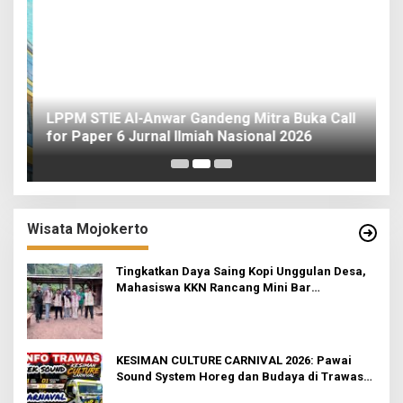
o
ah
I
Wisata Mojokerto
Tingkatkan Daya Saing Kopi Unggulan Desa,
Mahasiswa KKN Rancang Mini Bar
Fungsional di Rejosari
KESIMAN CULTURE CARNIVAL 2026: Pawai
Sound System Horeg dan Budaya di Trawas
Mojokerto