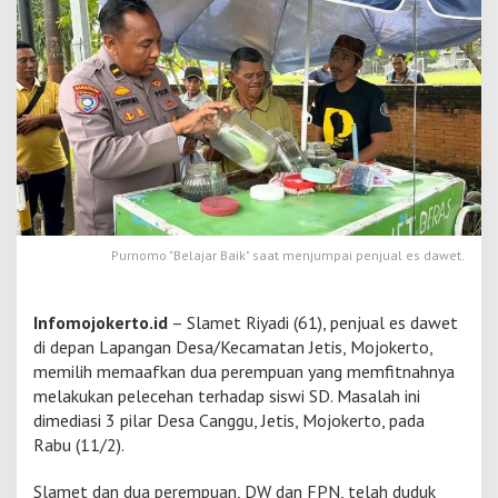
P
e
l
e
c
e
h
a
n
S
i
s
w
Purnomo "Belajar Baik" saat menjumpai penjual es dawet.
a
S
D
Infomojokerto.id
– Slamet Riyadi (61), penjual es dawet
o
di depan Lapangan Desa/Kecamatan Jetis, Mojokerto,
l
memilih memaafkan dua perempuan yang memfitnahnya
e
melakukan pelecehan terhadap siswi SD. Masalah ini
h
P
dimediasi 3 pilar Desa Canggu, Jetis, Mojokerto, pada
e
Rabu (11/2).
n
j
Slamet dan dua perempuan, DW dan FPN, telah duduk
u