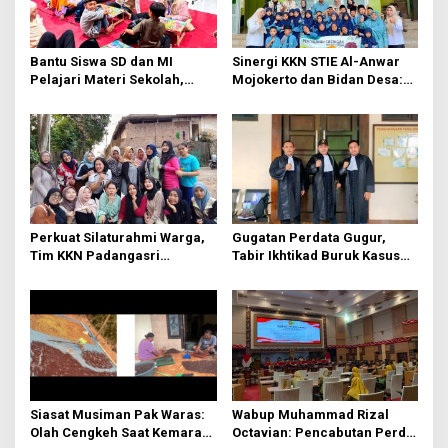
Bantu Siswa SD dan MI
Sinergi KKN STIE Al-Anwar
Pelajari Materi Sekolah,
Mojokerto dan Bidan Desa:
KKN-Sains STIE Al-Anwar
Mahasiswa KKN-Sains STIE
Inisiasi Bimbel Ceria di Desa
Al-Anwar Mojokerto
Jatirejo
Kampanyekan Hidup Bersih
di Desa Mojogeneng
Perkuat Silaturahmi Warga,
Gugatan Perdata Gugur,
Tim KKN Padangasri
Tabir Ikhtikad Buruk Kasus
Kolaborasi Bareng PKK
Kayu Balsa Terbongkar
Lewat Senam Sehat dan
Pemantapan Program
Siasat Musiman Pak Waras:
Wabup Muhammad Rizal
Olah Cengkeh Saat Kemarau,
Octavian: Pencabutan Perda