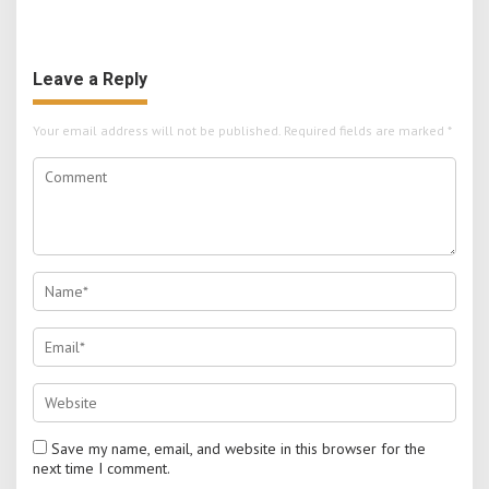
Garap Durian Kala Hujan
untuk Tertibkan Aturan di
Mojokerto
Leave a Reply
Your email address will not be published.
Required fields are marked
*
Save my name, email, and website in this browser for the
next time I comment.