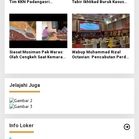
Tim KKN Padangasri
Tabir Ikhtikad Buruk Kasus
Kolaborasi Bareng PKK
Kayu Balsa Terbongkar
Lewat Senam Sehat dan
Pemantapan Program
Siasat Musiman Pak Waras:
Wabup Muhammad Rizal
Olah Cengkeh Saat Kemarau,
Octavian: Pencabutan Perda
Garap Durian Kala Hujan
untuk Tertibkan Aturan di
Mojokerto
Jelajahi Juga
LPPM STIE Al-Anwar Gandeng Mitra Buka Call
for Paper 6 Jurnal Ilmiah Nasional 2026
Info Loker