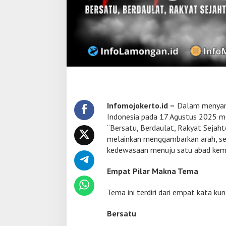
r
s
a
t
u
,
B
e
r
d
a
Infomojokerto.id –
Dalam menyamb
u
Indonesia pada 17 Agustus 2025 
l
a
“Bersatu, Berdaulat, Rakyat Sejahte
t
melainkan menggambarkan arah, sem
,
kedewasaan menuju satu abad kem
R
a
Empat Pilar Makna Tema
k
y
a
Tema ini terdiri dari empat kata 
t
S
Bersatu
e