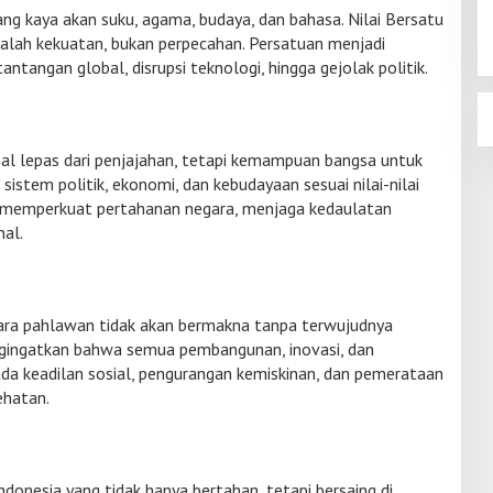
ang kaya akan suku, agama, budaya, dan bahasa. Nilai Bersatu
lah kekuatan, bukan perpecahan. Persatuan menjadi
tangan global, disrupsi teknologi, hingga gejolak politik.
al lepas dari penjajahan, tetapi kemampuan bangsa untuk
r sistem politik, ekonomi, dan kebudayaan sesuai nilai-nilai
k memperkuat pertahanan negara, menjaga kedaulatan
nal.
ara pahlawan tidak akan bermakna tanpa terwujudnya
ngingatkan bahwa semua pembangunan, inovasi, dan
da keadilan sosial, pengurangan kemiskinan, dan pemerataan
ehatan.
ndonesia yang tidak hanya bertahan, tetapi bersaing di