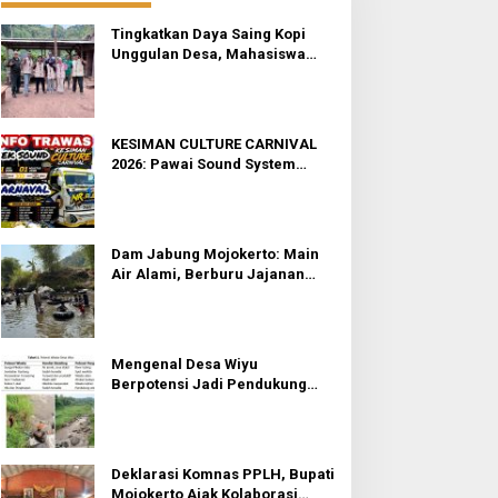
Tingkatkan Daya Saing Kopi
Unggulan Desa, Mahasiswa
KKN Rancang Mini Bar
Fungsional di Rejosari
KESIMAN CULTURE CARNIVAL
2026: Pawai Sound System
Horeg dan Budaya di Trawas
Mojokerto
Dam Jabung Mojokerto: Main
Air Alami, Berburu Jajanan
Tradisional, dan Kantong Tetap
Aman!
Mengenal Desa Wiyu
Berpotensi Jadi Pendukung
Wisata Terpadu Mojokerto
Deklarasi Komnas PPLH, Bupati
Mojokerto Ajak Kolaborasi