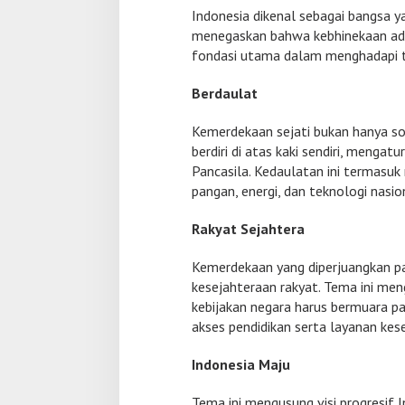
j
Indonesia dikenal sebagai bangsa y
a
h
menegaskan bahwa kebhinekaan ada
t
fondasi utama dalam menghadapi tan
e
r
Berdaulat
a
,
Kemerdekaan sejati bukan hanya so
I
n
berdiri di atas kaki sendiri, mengatu
d
Pancasila. Kedaulatan ini termasu
o
pangan, energi, dan teknologi nasio
n
e
Rakyat Sejahtera
s
i
a
Kemerdekaan yang diperjuangkan p
M
kesejahteraan rakyat. Tema ini me
a
kebijakan negara harus bermuara pa
j
akses pendidikan serta layanan kes
u
”
Indonesia Maju
Tema ini mengusung visi progresif I