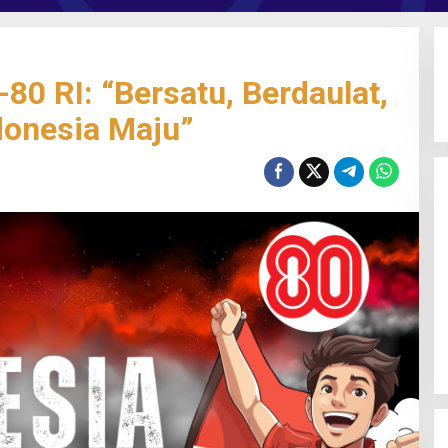
0 RI: “Bersatu, Berdaulat,
donesia Maju”
Gali Potensi Kreatif, STIE Al-Anwar
Mojokerto Gelar Kompetisi Video
Profil Kampus Berhadiah Jutaan
Rupiah