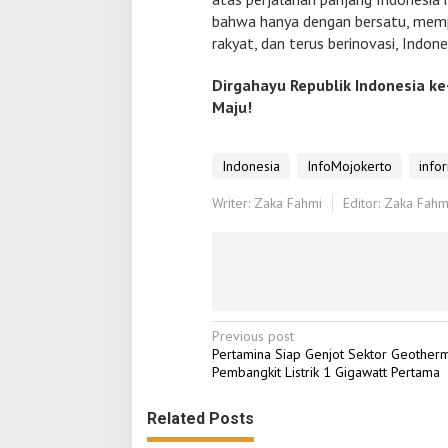
bahwa hanya dengan bersatu, mem
rakyat, dan terus berinovasi, Indon
Dirgahayu Republik Indonesia ke
Maju!
Indonesia
InfoMojokerto
info
Writer: Zaka Fahmi
Editor: Zaka Fahm
P
Previous post
Pertamina Siap Genjot Sektor Geotherm
o
Pembangkit Listrik 1 Gigawatt Pertama
s
Related Posts
t