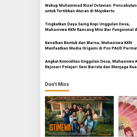
n
Wabup Muhammad Rizal Octavian: Pencabutan
a
untuk Tertibkan Aturan di Mojokerto
v
Tingkatkan Daya Saing Kopi Unggulan Desa,
i
Mahasiswa KKN Rancang Mini Bar Fungsional d
g
Rejosari
a
Kenalkan Bentuk dan Warna, Mahasiswa KKN
Manfaatkan Media Origami di Pos PAUD Perma
t
Bunda
i
Angkat Komoditas Unggulan Desa, Mahasiswa 
Rejosari Pelajari Seni Barista dan Menjaga Kua
o
Produk
n
Don't Miss