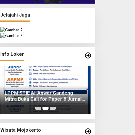
Jelajahi Juga
Info Loker: Kasir
Surabaya
Info Loker
LPPM STIE Al-Anwar Gandeng
Mitra Buka Call for Paper 6 Jurnal
Ilmiah Nasional 2026
Wisata Mojokerto