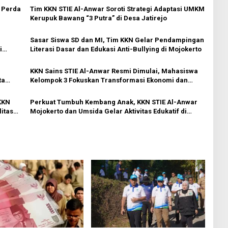
 Perda
Tim KKN STIE Al-Anwar Soroti Strategi Adaptasi UMKM
Kerupuk Bawang “3 Putra” di Desa Jatirejo
Sasar Siswa SD dan MI, Tim KKN Gelar Pendampingan
i
Literasi Dasar dan Edukasi Anti-Bullying di Mojokerto
KKN Sains STIE Al-Anwar Resmi Dimulai, Mahasiswa
ta
Kelompok 3 Fokuskan Transformasi Ekonomi dan
UMKM di Jatirejo
KKN
Perkuat Tumbuh Kembang Anak, KKN STIE Al-Anwar
litas
Mojokerto dan Umsida Gelar Aktivitas Edukatif di
Bleberan