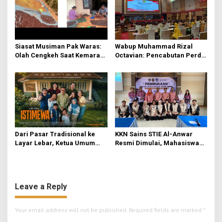
Siasat Musiman Pak Waras:
Wabup Muhammad Rizal
Olah Cengkeh Saat Kemarau,
Octavian: Pencabutan Perda
Garap Durian Kala Hujan
untuk Tertibkan Aturan di
Mojokerto
Dari Pasar Tradisional ke
KKN Sains STIE Al-Anwar
Layar Lebar, Ketua Umum
Resmi Dimulai, Mahasiswa
DPP IKAPPI Hadiri Gala
Kelompok 3 Fokuskan
Premier Film “ISTIMEWA” di
Transformasi Ekonomi dan
Surabaya
UMKM di Jatirejo
Leave a Reply
Your email address will not be published.
Required fields are marked
*