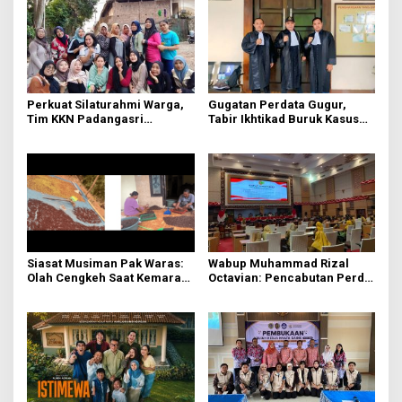
Perkuat Silaturahmi Warga,
Gugatan Perdata Gugur,
Tim KKN Padangasri
Tabir Ikhtikad Buruk Kasus
Kolaborasi Bareng PKK
Kayu Balsa Terbongkar
Lewat Senam Sehat dan
Pemantapan Program
Siasat Musiman Pak Waras:
Wabup Muhammad Rizal
Olah Cengkeh Saat Kemarau,
Octavian: Pencabutan Perda
Garap Durian Kala Hujan
untuk Tertibkan Aturan di
Mojokerto