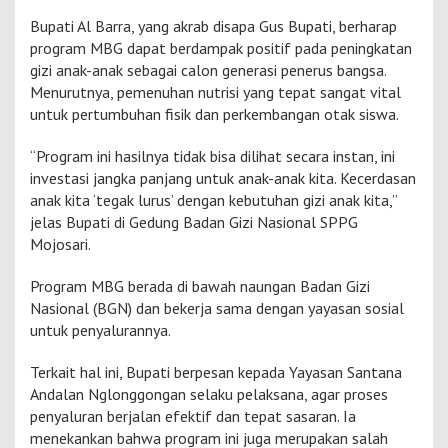
r
Bupati Al Barra, yang akrab disapa Gus Bupati, berharap
g
program MBG dapat berdampak positif pada peningkatan
i
gizi anak-anak sebagai calon generasi penerus bangsa.
z
i
Menurutnya, pemenuhan nutrisi yang tepat sangat vital
G
untuk pertumbuhan fisik dan perkembangan otak siswa.
r
a
“Program ini hasilnya tidak bisa dilihat secara instan, ini
t
investasi jangka panjang untuk anak-anak kita. Kecerdasan
i
s
anak kita ‘tegak lurus’ dengan kebutuhan gizi anak kita,”
,
jelas Bupati di Gedung Badan Gizi Nasional SPPG
T
Mojosari.
e
k
Program MBG berada di bawah naungan Badan Gizi
a
n
Nasional (BGN) dan bekerja sama dengan yayasan sosial
A
untuk penyalurannya.
n
g
Terkait hal ini, Bupati berpesan kepada Yayasan Santana
k
Andalan Nglonggongan selaku pelaksana, agar proses
a
S
penyaluran berjalan efektif dan tepat sasaran. Ia
t
menekankan bahwa program ini juga merupakan salah
u