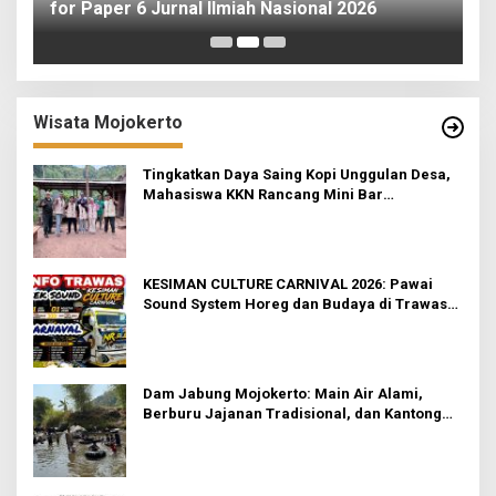
ah
for Paper 6 Jurnal Ilmiah Nasional 2026
I
Wisata Mojokerto
Tingkatkan Daya Saing Kopi Unggulan Desa,
Mahasiswa KKN Rancang Mini Bar
Fungsional di Rejosari
KESIMAN CULTURE CARNIVAL 2026: Pawai
Sound System Horeg dan Budaya di Trawas
Mojokerto
Dam Jabung Mojokerto: Main Air Alami,
Berburu Jajanan Tradisional, dan Kantong
Tetap Aman!