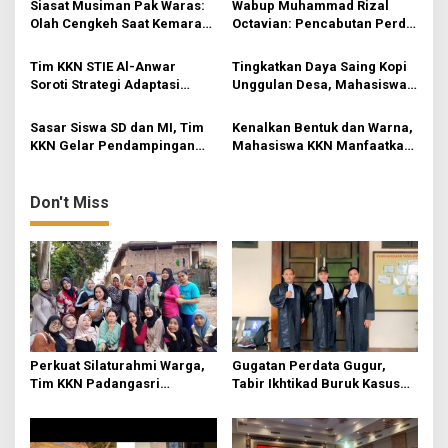
g
Siasat Musiman Pak Waras:
Wabup Muhammad Rizal
Desa Rejosari
Pemantapan Program
Olah Cengkeh Saat Kemarau,
Octavian: Pencabutan Perda
a
Garap Durian Kala Hujan
untuk Tertibkan Aturan di
t
Mojokerto
Tim KKN STIE Al-Anwar
Tingkatkan Daya Saing Kopi
i
Soroti Strategi Adaptasi
Unggulan Desa, Mahasiswa
UMKM Kerupuk Bawang “3
KKN Rancang Mini Bar
o
Putra” di Desa Jatirejo
Fungsional di Rejosari
Sasar Siswa SD dan MI, Tim
Kenalkan Bentuk dan Warna,
n
KKN Gelar Pendampingan
Mahasiswa KKN Manfaatkan
Literasi Dasar dan Edukasi
Media Origami di Pos PAUD
Anti-Bullying di Mojokerto
Permata Bunda
Don't Miss
Perkuat Silaturahmi Warga,
Gugatan Perdata Gugur,
Tim KKN Padangasri
Tabir Ikhtikad Buruk Kasus
Kolaborasi Bareng PKK
Kayu Balsa Terbongkar
Lewat Senam Sehat dan
Pemantapan Program