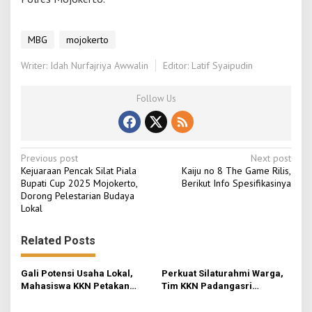
MBG
mojokerto
Writer: Idah Nurfajriya Awwalin
Editor: Latif Syaipudin
Follow Us
P
Previous post
Next post
Kejuaraan Pencak Silat Piala
Kaiju no 8 The Game Rilis,
o
Bupati Cup 2025 Mojokerto,
Berikut Info Spesifikasinya
Dorong Pelestarian Budaya
s
Lokal
t
n
Related Posts
a
v
Gali Potensi Usaha Lokal,
Perkuat Silaturahmi Warga,
Mahasiswa KKN Petakan
Tim KKN Padangasri
i
Peluang Pasar Keripik
Kolaborasi Bareng PKK
Pisang ‘Skecho Krispi’ di
Lewat Senam Sehat dan