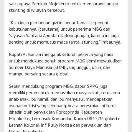
satu upaya Pemkab Mojokerto untuk mengurangi angka
n
stunting di wilayah tersebut.
t
i
n
“Kita ingin pemberian gizi ini benar-benar terpenuhi
g
kebutuhannya, (terutama) untuk penerima MBG dari
Yayasan Santana Andalan Nglonggongan, karena ini juga
penting untuk memutus mata rantai stunting,” imbaunya.
Bupati Al Barraa mengajak seluruh peserta yang hadir
untuk mendukung penuh program MBG demi mewujudkan
Sumber Daya Manusia (SDM) yang unggul, utuh, dan
mampu bersaing secara global.
Selain mendukung program MBG, dapur SPPG juga
memiliki peran untuk memastikan masyarakat, terutama
anak-anak, ibu hamil, dan ibu menyusui, mendapatkan
asupan nutrisi yang seimbang. Acara peresmian ini turut
dihadiri oleh perwakilan Forkopimda Kabupaten
Mojokerto, termasuk Komandan Kodim 0815/Mojokerto
Letnan Kolonel Inf Rully Noriza dan perwakilan dari
Polres Mojokerto.