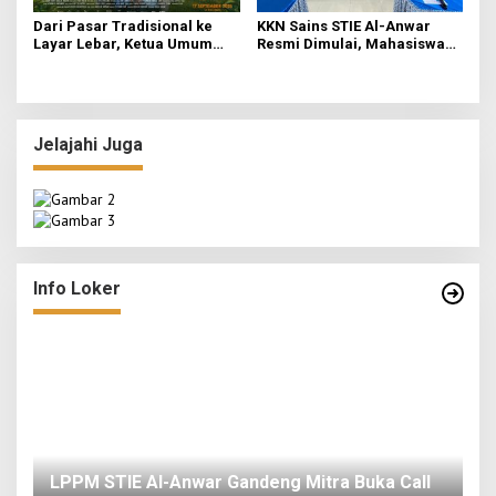
Dari Pasar Tradisional ke
KKN Sains STIE Al-Anwar
Layar Lebar, Ketua Umum
Resmi Dimulai, Mahasiswa
DPP IKAPPI Hadiri Gala
Kelompok 3 Fokuskan
Premier Film “ISTIMEWA” di
Transformasi Ekonomi dan
Surabaya
UMKM di Jatirejo
Jelajahi Juga
Info Loker
o
LPPM STIE Al-Anwar Gandeng Mitra Buka Call