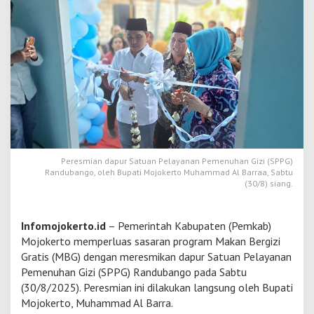
e
r
t
o
P
e
r
l
u
a
s
P
r
Peresmian dapur Satuan Pelayanan Pemenuhan Gizi (SPPG)
Randubango, oleh Bupati Mojokerto Muhammad Al Barraa, Sabtu
o
(30/8) siang.
g
r
a
m
Infomojokerto.id
– Pemerintah Kabupaten (Pemkab)
M
Mojokerto memperluas sasaran program Makan Bergizi
a
Gratis (MBG) dengan meresmikan dapur Satuan Pelayanan
k
Pemenuhan Gizi (SPPG) Randubango pada Sabtu
a
(30/8/2025). Peresmian ini dilakukan langsung oleh Bupati
n
B
Mojokerto, Muhammad Al Barra.
e