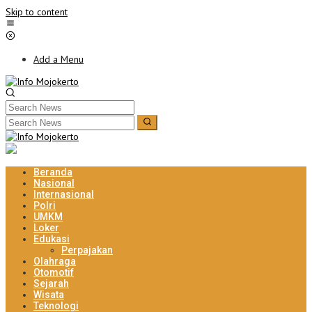
Skip to content
Add a Menu
Beranda
Nasional
Internasional
Polri
UMKM
Loker
Edukasi
Perpajakan
Olahraga
Otomotif
Sejarah
Wisata
Teknologi