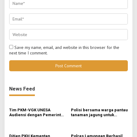
Save my name, email, and website in this browser for the
next time I comment.
News Feed
Tim PKM-VGK UNESA
Polisi bersama warga pantau
Audiensi dengan Pemerintah
tanaman jagung untuk
Desa Trawas, Gali Masalah
swasembada pangan
Hama Tikus untuk
Indonesia bersama
Kembangkan MOSAI
Ditjen PKH Kementan
Polres Lamongan Berhasil