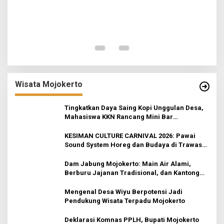
I
Wisata Mojokerto
Tingkatkan Daya Saing Kopi Unggulan Desa,
Mahasiswa KKN Rancang Mini Bar
Fungsional di Rejosari
KESIMAN CULTURE CARNIVAL 2026: Pawai
Sound System Horeg dan Budaya di Trawas
Mojokerto
Dam Jabung Mojokerto: Main Air Alami,
Berburu Jajanan Tradisional, dan Kantong
Tetap Aman!
Mengenal Desa Wiyu Berpotensi Jadi
Pendukung Wisata Terpadu Mojokerto
Deklarasi Komnas PPLH, Bupati Mojokerto