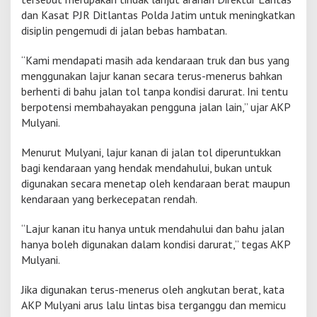
a
dan Kasat PJR Ditlantas Polda Jatim untuk meningkatkan
t
disiplin pengemudi di jalan bebas hambatan.
P
a
“Kami mendapati masih ada kendaraan truk dan bus yang
k
menggunakan lajur kanan secara terus-menerus bahkan
a
i
berhenti di bahu jalan tol tanpa kondisi darurat. Ini tentu
L
berpotensi membahayakan pengguna jalan lain,” ujar AKP
a
Mulyani.
j
u
Menurut Mulyani, lajur kanan di jalan tol diperuntukkan
r
K
bagi kendaraan yang hendak mendahului, bukan untuk
a
digunakan secara menetap oleh kendaraan berat maupun
n
kendaraan yang berkecepatan rendah.
a
n
“Lajur kanan itu hanya untuk mendahului dan bahu jalan
hanya boleh digunakan dalam kondisi darurat,” tegas AKP
Mulyani.
Jika digunakan terus-menerus oleh angkutan berat, kata
AKP Mulyani arus lalu lintas bisa terganggu dan memicu