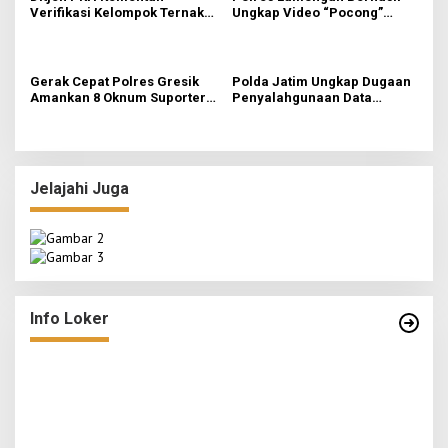
Verifikasi Kelompok Ternak
Ungkap Video “Pocong”
di Jombang, Siapkan 9 Paket
Viral, Ternyata Ulah Pelajar
Program Ayam Petelur
Iseng FOMO Buat Konten
Gerak Cepat Polres Gresik
Polda Jatim Ungkap Dugaan
Amankan 8 Oknum Suporter
Penyalahgunaan Data
Terlibat Pengeroyokan
Pribadi untuk Layanan OTP
Ilegal, Tiga Tersangka
Diamankan
Jelajahi Juga
o
LPPM STIE Al-Anwar Gandeng Mitra Buka Call
ah
for Paper 6 Jurnal Ilmiah Nasional 2026
Info Loker