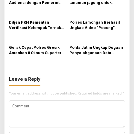
i
Audiensi dengan Pemerintah
tanaman jagung untuk
g
Desa Trawas, Gali Masalah
swasembada pangan
Hama Tikus untuk
Indonesia bersama
a
Kembangkan MOSAI
Ditjen PKH Kementan
Polres Lamongan Berhasil
t
Verifikasi Kelompok Ternak
Ungkap Video “Pocong”
i
di Jombang, Siapkan 9 Paket
Viral, Ternyata Ulah Pelajar
Program Ayam Petelur
Iseng FOMO Buat Konten
o
Gerak Cepat Polres Gresik
Polda Jatim Ungkap Dugaan
n
Amankan 8 Oknum Suporter
Penyalahgunaan Data
Terlibat Pengeroyokan
Pribadi untuk Layanan OTP
Ilegal, Tiga Tersangka
Diamankan
Leave a Reply
Your email address will not be published.
Required fields are marked
*