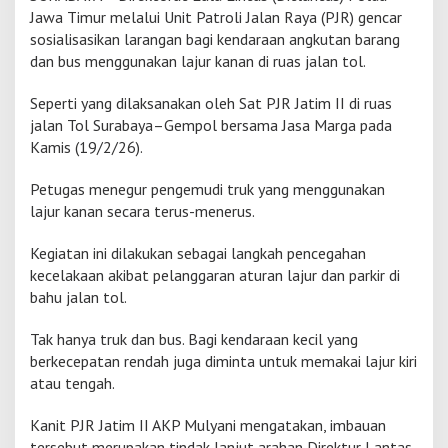
e
Jawa Timur melalui Unit Patroli Jalan Raya (PJR) gencar
r
sosialisasikan larangan bagi kendaraan angkutan barang
t
dan bus menggunakan lajur kanan di ruas jalan tol.
i
b
Seperti yang dilaksanakan oleh Sat PJR Jatim II di ruas
k
a
jalan Tol Surabaya–Gempol bersama Jasa Marga pada
n
Kamis (19/2/26).
T
r
Petugas menegur pengemudi truk yang menggunakan
u
lajur kanan secara terus-menerus.
k
d
a
Kegiatan ini dilakukan sebagai langkah pencegahan
n
kecelakaan akibat pelanggaran aturan lajur dan parkir di
B
bahu jalan tol.
u
s
Tak hanya truk dan bus. Bagi kendaraan kecil yang
y
a
berkecepatan rendah juga diminta untuk memakai lajur kiri
n
atau tengah.
g
N
Kanit PJR Jatim II AKP Mulyani mengatakan, imbauan
e
tersebut merupakan tindak lanjut arahan Direktur Lantas
k