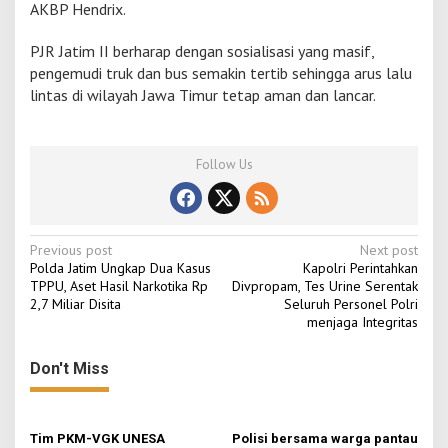
AKBP Hendrix.
PJR Jatim II berharap dengan sosialisasi yang masif,
pengemudi truk dan bus semakin tertib sehingga arus lalu
lintas di wilayah Jawa Timur tetap aman dan lancar.
Follow Us
P
Previous post
Next post
Polda Jatim Ungkap Dua Kasus
Kapolri Perintahkan
o
TPPU, Aset Hasil Narkotika Rp
Divpropam, Tes Urine Serentak
2,7 Miliar Disita
Seluruh Personel Polri
s
menjaga Integritas
t
n
Don't Miss
a
v
Tim PKM-VGK UNESA
Polisi bersama warga pantau