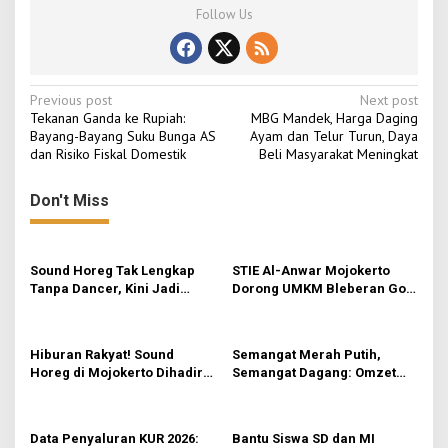
Follow Us
P
Previous post
Next post
Tekanan Ganda ke Rupiah:
MBG Mandek, Harga Daging
o
Bayang-Bayang Suku Bunga AS
Ayam dan Telur Turun, Daya
dan Risiko Fiskal Domestik
Beli Masyarakat Meningkat
s
t
Don't Miss
n
a
v
Sound Horeg Tak Lengkap
STIE Al-Anwar Mojokerto
Tanpa Dancer, Kini Jadi
Dorong UMKM Bleberan Go
i
Profesi Favorit Anak Muda
Digital Lewat Teknik
g
Packaging dan Pemasaran
a
Hiburan Rakyat! Sound
Semangat Merah Putih,
Horeg di Mojokerto Dihadiri
Semangat Dagang: Omzet
t
Warga dari Luar Kota
Pedagang Agustusan Capai
i
Ratusan Ribu
o
Data Penyaluran KUR 2026:
Bantu Siswa SD dan MI