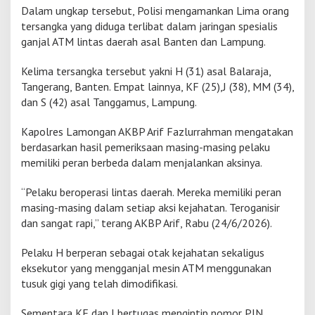
k
Dalam ungkap tersebut, Polisi mengamankan Lima orang
a
tersangka yang diduga terlibat dalam jaringan spesialis
p
ganjal ATM lintas daerah asal Banten dan Lampung.
J
a
Kelima tersangka tersebut yakni H (31) asal Balaraja,
r
i
Tangerang, Banten. Empat lainnya, KF (25),J (38), MM (34),
n
dan S (42) asal Tanggamus, Lampung.
g
a
Kapolres Lamongan AKBP Arif Fazlurrahman mengatakan
n
berdasarkan hasil pemeriksaan masing-masing pelaku
G
a
memiliki peran berbeda dalam menjalankan aksinya.
n
j
“Pelaku beroperasi lintas daerah. Mereka memiliki peran
a
masing-masing dalam setiap aksi kejahatan. Teroganisir
l
dan sangat rapi,” terang AKBP Arif, Rabu (24/6/2026).
A
T
M
Pelaku H berperan sebagai otak kejahatan sekaligus
L
eksekutor yang mengganjal mesin ATM menggunakan
i
tusuk gigi yang telah dimodifikasi.
n
t
a
Sementara KF dan J bertugas mengintip nomor PIN