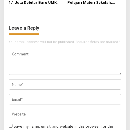
1,1 Juta Debitur Baru UMKM
Pelajari Materi Sekolah,
n
Terakses Pembiayaan
KKN-Sains STIE Al-Anwar
Formal
Inisiasi Bimbel Ceria di Desa
Jatirejo
Leave a Reply
Your email address will not be published.
Required fields are marked
*
Save my name, email, and website in this browser for the