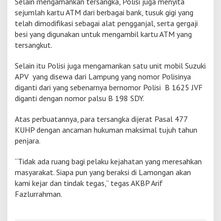
Selain mengamankan tersangka, Polisi juga menyita
i
sejumlah kartu ATM dari berbagai bank, tusuk gigi yang
s
telah dimodifikasi sebagai alat pengganjal, serta gergaji
D
besi yang digunakan untuk mengambil kartu ATM yang
i
a
tersangkut.
m
a
Selain itu Polisi juga mengamankan satu unit mobil Suzuki
n
APV yang disewa dari Lampung yang nomor Polisinya
k
diganti dari yang sebenarnya bernomor Polisi B 1625 JVF
a
n
diganti dengan nomor palsu B 198 SDY.
Atas perbuatannya, para tersangka dijerat Pasal 477
KUHP dengan ancaman hukuman maksimal tujuh tahun
penjara.
“Tidak ada ruang bagi pelaku kejahatan yang meresahkan
masyarakat. Siapa pun yang beraksi di Lamongan akan
kami kejar dan tindak tegas,” tegas AKBP Arif
Fazlurrahman.