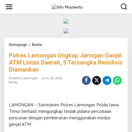
S
k
i
p
t
o
c
o
Homepage
/
Berita
P
n
o
t
Polres Lamongan Ungkap Jaringan Ganjal
l
e
r
n
ATM Lintas Daerah, 5 Tersangka Residivis
e
t
Diamankan
s
L
Redaksi Lamongan
June 25, 2026
a
Berita
m
o
n
g
LAMONGAN – Satreskrim Polres Lamongan Polda Jawa
a
Timur berhasil mengungkap tindak pidana percobaan
n
pencurian dengan pemberatan menggunakan modus
U
ganjal ATM.
n
g