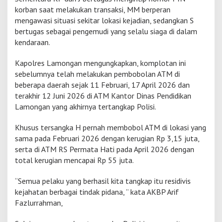
s
korban saat melakukan transaksi, MM berperan
D
mengawasi situasi sekitar lokasi kejadian, sedangkan S
a
bertugas sebagai pengemudi yang selalu siaga di dalam
e
kendaraan.
r
a
h
Kapolres Lamongan mengungkapkan, komplotan ini
,
sebelumnya telah melakukan pembobolan ATM di
5
beberapa daerah sejak 11 Februari, 17 April 2026 dan
T
terakhir 12 Juni 2026 di ATM Kantor Dinas Pendidikan
e
r
Lamongan yang akhirnya tertangkap Polisi.
s
a
Khusus tersangka H pernah membobol ATM di lokasi yang
n
sama pada Februari 2026 dengan kerugian Rp 3,15 juta,
g
serta di ATM RS Permata Hati pada April 2026 dengan
k
a
total kerugian mencapai Rp 55 juta.
R
e
“Semua pelaku yang berhasil kita tangkap itu residivis
s
kejahatan berbagai tindak pidana, ” kata AKBP Arif
i
Fazlurrahman,
d
i
v