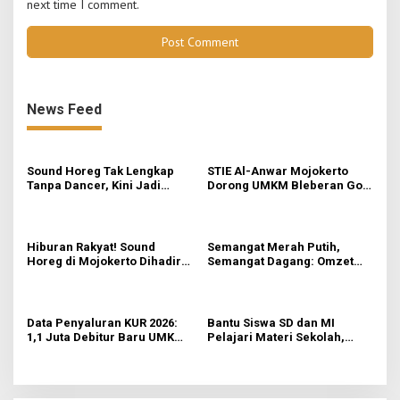
next time I comment.
News Feed
Sound Horeg Tak Lengkap
STIE Al-Anwar Mojokerto
Tanpa Dancer, Kini Jadi
Dorong UMKM Bleberan Go
Profesi Favorit Anak Muda
Digital Lewat Teknik
Packaging dan Pemasaran
Hiburan Rakyat! Sound
Semangat Merah Putih,
Horeg di Mojokerto Dihadiri
Semangat Dagang: Omzet
Warga dari Luar Kota
Pedagang Agustusan Capai
Ratusan Ribu
Data Penyaluran KUR 2026:
Bantu Siswa SD dan MI
1,1 Juta Debitur Baru UMKM
Pelajari Materi Sekolah,
Terakses Pembiayaan
KKN-Sains STIE Al-Anwar
Formal
Inisiasi Bimbel Ceria di Desa
Jatirejo