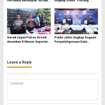
Verifikasi Kelompok Ternak
Ungkap Video “Pocong”
di Jombang, Siapkan 9 Paket
Viral, Ternyata Ulah Pelajar
Program Ayam Petelur
Iseng FOMO Buat Konten
Gerak Cepat Polres Gresik
Polda Jatim Ungkap Dugaan
Amankan 8 Oknum Suporter
Penyalahgunaan Data
Terlibat Pengeroyokan
Pribadi untuk Layanan OTP
Ilegal, Tiga Tersangka
Diamankan
Leave a Reply
Your email address will not be published.
Required fields are marked
*