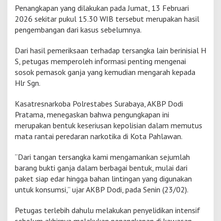
Penangkapan yang dilakukan pada Jumat, 13 Februari
k
a
2026 sekitar pukul 15.30 WIB tersebut merupakan hasil
n
pengembangan dari kasus sebelumnya.
T
e
Dari hasil pemeriksaan terhadap tersangka lain berinisial H
r
S, petugas memperoleh informasi penting mengenai
s
a
sosok pemasok ganja yang kemudian mengarah kepada
n
Hlr Sgn.
g
k
Kasatresnarkoba Polrestabes Surabaya, AKBP Dodi
a
Pratama, menegaskan bahwa pengungkapan ini
P
e
merupakan bentuk keseriusan kepolisian dalam memutus
n
mata rantai peredaran narkotika di Kota Pahlawan.
g
e
“Dari tangan tersangka kami mengamankan sejumlah
d
barang bukti ganja dalam berbagai bentuk, mulai dari
a
r
paket siap edar hingga bahan lintingan yang digunakan
G
untuk konsumsi,” ujar AKBP Dodi, pada Senin (23/02).
a
n
Petugas terlebih dahulu melakukan penyelidikan intensif
j
a