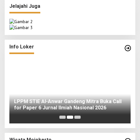
Jelajahi Juga
Info Loker
o
LPPM STIE Al-Anwar Gandeng Mitra Buka Call
ah
for Paper 6 Jurnal Ilmiah Nasional 2026
I
Wisata Mojokerto