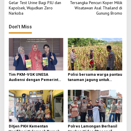
o
Gelar Test Urine Bagi PJU dan
Tersangka Pencuri Koper Milik
Kapolsek, Wujudkan Zero
Wisatawan Asal Thailand di
s
Narkoba
Gunung Bromo
t
n
Don't Miss
a
v
i
g
a
t
Tim PKM-VGK UNESA
Polisi bersama warga pantau
Audiensi dengan Pemerintah
tanaman jagung untuk
i
Desa Trawas, Gali Masalah
swasembada pangan
o
Hama Tikus untuk
Indonesia bersama
Kembangkan MOSAI
n
Ditjen PKH Kementan
Polres Lamongan Berhasil