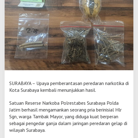
S
u
r
a
b
a
y
a
U
n
g
k
a
p
N
SURABAYA – Upaya pemberantasan peredaran narkotika di
a
Kota Surabaya kembali menunjukkan hasil.
r
k
Satuan Reserse Narkoba Polrestabes Surabaya Polda
o
Jatim berhasil mengamankan seorang pria berinisial Hlr
b
a
Sgn, warga Tambak Mayor, yang diduga kuat berperan
A
sebagai pengedar ganja dalam jaringan peredaran gelap di
m
wilayah Surabaya.
a
n