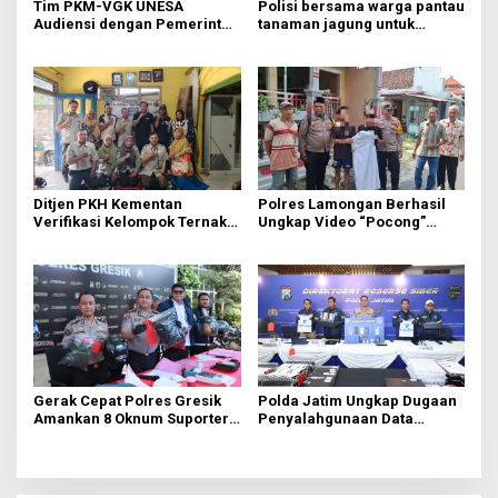
Tim PKM-VGK UNESA
Polisi bersama warga pantau
Audiensi dengan Pemerintah
tanaman jagung untuk
Desa Trawas, Gali Masalah
swasembada pangan
Hama Tikus untuk
Indonesia bersama
Kembangkan MOSAI
Ditjen PKH Kementan
Polres Lamongan Berhasil
Verifikasi Kelompok Ternak
Ungkap Video “Pocong”
di Jombang, Siapkan 9 Paket
Viral, Ternyata Ulah Pelajar
Program Ayam Petelur
Iseng FOMO Buat Konten
Gerak Cepat Polres Gresik
Polda Jatim Ungkap Dugaan
Amankan 8 Oknum Suporter
Penyalahgunaan Data
Terlibat Pengeroyokan
Pribadi untuk Layanan OTP
Ilegal, Tiga Tersangka
Diamankan