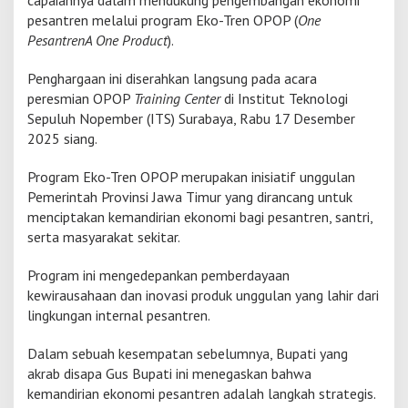
r
pesantren melalui program Eko-Tren OPOP (
One
t
PesantrenA One Product
).
o
D
Penghargaan ini diserahkan langsung pada acara
i
a
peresmian OPOP
Training Center
di Institut Teknologi
p
Sepuluh Nopember (ITS) Surabaya, Rabu 17 Desember
r
2025 siang.
e
s
Program Eko-Tren OPOP merupakan inisiatif unggulan
i
a
Pemerintah Provinsi Jawa Timur yang dirancang untuk
s
menciptakan kemandirian ekonomi bagi pesantren, santri,
i
serta masyarakat sekitar.
G
u
Program ini mengedepankan pemberdayaan
b
e
kewirausahaan dan inovasi produk unggulan yang lahir dari
r
lingkungan internal pesantren.
n
u
Dalam sebuah kesempatan sebelumnya, Bupati yang
r
akrab disapa Gus Bupati ini menegaskan bahwa
K
h
kemandirian ekonomi pesantren adalah langkah strategis.
o