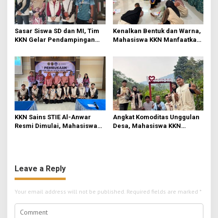
Sasar Siswa SD dan MI, Tim
Kenalkan Bentuk dan Warna,
KKN Gelar Pendampingan
Mahasiswa KKN Manfaatkan
Literasi Dasar dan Edukasi
Media Origami di Pos PAUD
Anti-Bullying di Mojokerto
Permata Bunda
KKN Sains STIE Al-Anwar
Angkat Komoditas Unggulan
Resmi Dimulai, Mahasiswa
Desa, Mahasiswa KKN
Kelompok 3 Fokuskan
Rejosari Pelajari Seni
Transformasi Ekonomi dan
Barista dan Menjaga Kualitas
UMKM di Jatirejo
Produk
Leave a Reply
Your email address will not be published.
Required fields are marked
*