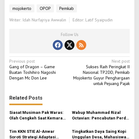
r
mojokerto
OPOP
Pemkab
Writer: Idah Nurfajriya Awwalin
Editor: Latif Syaipudin
Follow Us
P
Previous post
Next post
Gang of Dragon – Game
Sukses Raih Peringkat II
o
Buatan Toshihiro Nagoshi
Nasional TP2DD, Pemkab
Dengan Mc Don Lee
Mojokerto Guyur Penghargaan
s
untuk Pejuang Pajak
t
n
Related Posts
a
v
Siasat Musiman Pak Waras:
Wabup Muhammad Rizal
Olah Cengkeh Saat Kemarau,
Octavian: Pencabutan Perda
i
Garap Durian Kala Hujan
untuk Tertibkan Aturan di
Mojokerto
g
Tim KKN STIE Al-Anwar
Tingkatkan Daya Saing Kopi
Soroti Strategi Adaptasi
Unggulan Desa, Mahasiswa