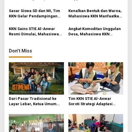
a
UMKM Kerupuk Bawang “3
KKN Rancang Mini Bar
t
Putra” di Desa Jatirejo
Fungsional di Rejosari
Sasar Siswa SD dan MI, Tim
Kenalkan Bentuk dan Warna,
i
KKN Gelar Pendampingan
Mahasiswa KKN Manfaatkan
Literasi Dasar dan Edukasi
Media Origami di Pos PAUD
o
Anti-Bullying di Mojokerto
Permata Bunda
KKN Sains STIE Al-Anwar
Angkat Komoditas Unggulan
n
Resmi Dimulai, Mahasiswa
Desa, Mahasiswa KKN
Kelompok 3 Fokuskan
Rejosari Pelajari Seni
Transformasi Ekonomi dan
Barista dan Menjaga Kualitas
UMKM di Jatirejo
Produk
Don't Miss
Dari Pasar Tradisional ke
Tim KKN STIE Al-Anwar
Layar Lebar, Ketua Umum
Soroti Strategi Adaptasi
DPP IKAPPI Hadiri Gala
UMKM Kerupuk Bawang “3
Premier Film “ISTIMEWA” di
Putra” di Desa Jatirejo
Surabaya