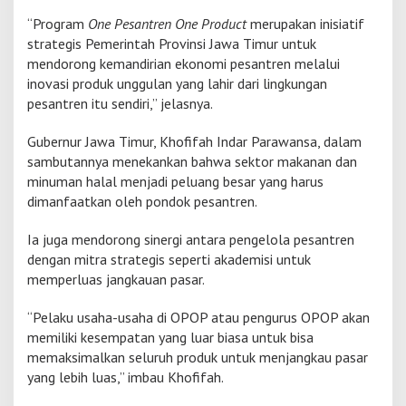
f
“Program
One Pesantren One Product
merupakan inisiatif
i
strategis Pemerintah Provinsi Jawa Timur untuk
f
mendorong kemandirian ekonomi pesantren melalui
a
h
inovasi produk unggulan yang lahir dari lingkungan
d
pesantren itu sendiri,” jelasnya.
i
O
Gubernur Jawa Timur, Khofifah Indar Parawansa, dalam
P
sambutannya menekankan bahwa sektor makanan dan
O
P
minuman halal menjadi peluang besar yang harus
T
dimanfaatkan oleh pondok pesantren.
r
a
Ia juga mendorong sinergi antara pengelola pesantren
i
dengan mitra strategis seperti akademisi untuk
n
i
memperluas jangkauan pasar.
n
g
“Pelaku usaha-usaha di OPOP atau pengurus OPOP akan
C
memiliki kesempatan yang luar biasa untuk bisa
e
memaksimalkan seluruh produk untuk menjangkau pasar
n
t
yang lebih luas,” imbau Khofifah.
e