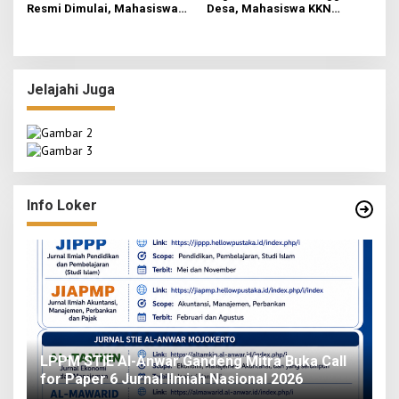
Resmi Dimulai, Mahasiswa
Desa, Mahasiswa KKN
Kelompok 3 Fokuskan
Rejosari Pelajari Seni
Transformasi Ekonomi dan
Barista dan Menjaga Kualitas
UMKM di Jatirejo
Produk
Jelajahi Juga
Info Loker
o
LPPM STIE Al-Anwar Gandeng Mitra Buka Call
ah
for Paper 6 Jurnal Ilmiah Nasional 2026
I