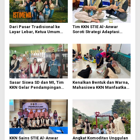
Dari Pasar Tradisional ke
Tim KKN STIE Al-Anwar
Layar Lebar, Ketua Umum
Soroti Strategi Adaptasi
DPP IKAPPI Hadiri Gala
UMKM Kerupuk Bawang “3
Premier Film “ISTIMEWA” di
Putra” di Desa Jatirejo
Surabaya
Sasar Siswa SD dan MI, Tim
Kenalkan Bentuk dan Warna,
KKN Gelar Pendampingan
Mahasiswa KKN Manfaatkan
Literasi Dasar dan Edukasi
Media Origami di Pos PAUD
Anti-Bullying di Mojokerto
Permata Bunda
KKN Sains STIE Al-Anwar
Angkat Komoditas Unggulan