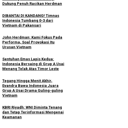
Dukung Penuh Racikan Herdman
DIBANTAI DI KANDANG! Timnas
Indonesia Tumbang 0-3 dari
Vietnam di Pakansari
John Herdman: Kami Fokus Pada
Performa, Soal Provokasi Itu
Urusan Vietnam
Sentuhan Emas Lapis Kedua:
Indonesia Bersaing di Grup A Usai
Menang Telak Atas Timor Leste
Tegang Hingga Menit Akhir,
Evandra Bawa Indonesia Juara
Grup A Usai Drama Guling-guling
Vietnam
KBRI Riyadh: WNI Diminta Tenang
dan Tetap Terinformasi Mengenai
Keamanan