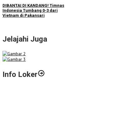
DIBANTAI DI KANDANG! Timnas
Indonesia Tumbang 0-3 dari
Vietnam di Pakansari
Jelajahi Juga
Info Loker
Gali Potensi Kreatif, STIE Al-Anwar Mojokerto Gelar Kompetisi
Video Profil Kampus Berhadiah Jutaan Rupiah
LPPM STIE Al-Anwar Gandeng Mitra Buka Call for Paper 6 Jurnal
Ilmiah Nasional 2026
Info Loker: Kasir Barber Shop Surabaya