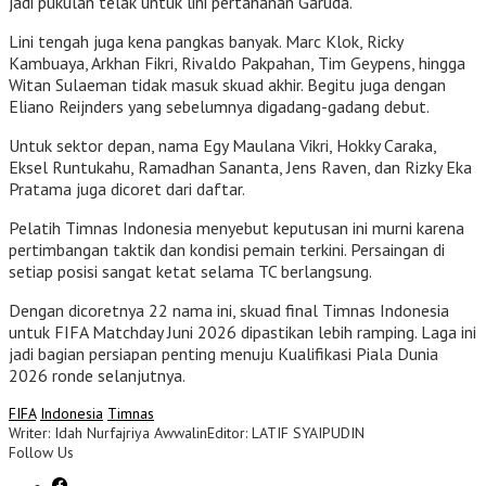
jadi pukulan telak untuk lini pertahanan Garuda.
Lini tengah juga kena pangkas banyak. Marc Klok, Ricky
Kambuaya, Arkhan Fikri, Rivaldo Pakpahan, Tim Geypens, hingga
Witan Sulaeman tidak masuk skuad akhir. Begitu juga dengan
Eliano Reijnders yang sebelumnya digadang-gadang debut.
Untuk sektor depan, nama Egy Maulana Vikri, Hokky Caraka,
Eksel Runtukahu, Ramadhan Sananta, Jens Raven, dan Rizky Eka
Pratama juga dicoret dari daftar.
Pelatih Timnas Indonesia menyebut keputusan ini murni karena
pertimbangan taktik dan kondisi pemain terkini. Persaingan di
setiap posisi sangat ketat selama TC berlangsung.
Dengan dicoretnya 22 nama ini, skuad final Timnas Indonesia
untuk FIFA Matchday Juni 2026 dipastikan lebih ramping. Laga ini
jadi bagian persiapan penting menuju Kualifikasi Piala Dunia
2026 ronde selanjutnya.
FIFA
Indonesia
Timnas
Writer: Idah Nurfajriya Awwalin
Editor: LATIF SYAIPUDIN
Follow Us