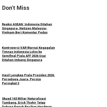
Don't Miss
Reaksi ASEAN: Indonesia Ditahan
Singapura, Netizen Malaysia-
Vietnam Beri Komentar Pedas
Kontroversi VAR Warnai Kegagalan
Timnas Indonesia Lolos ke
Semifinal Piala AFF 2026 Usai
Ditahan Imbang Singapura
Hasil Lengkap Piala Presiden 2026:
Persebaya Juara, Persija
Peringkat 3
Skuad 163 Miliar Naturalisasi
Tumbang, Erick Thohir Tetap
Dukung Penuh Racikan Herdman