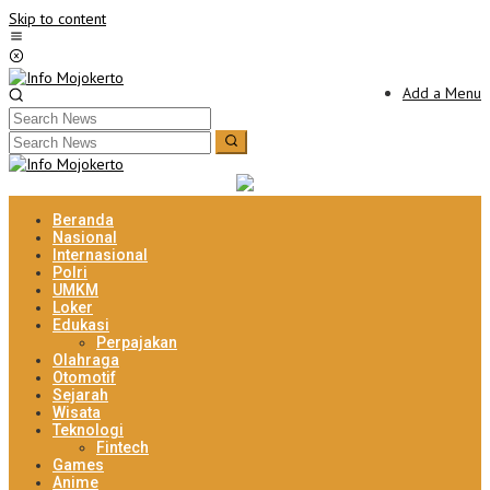
Skip to content
Add a Menu
Beranda
Nasional
Internasional
Polri
UMKM
Loker
Edukasi
Perpajakan
Olahraga
Otomotif
Sejarah
Wisata
Teknologi
Fintech
Games
Anime