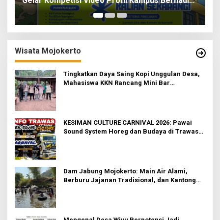
tisi Video Profil Kampus Berhadiah
for Paper 6 Jurnal 
ah
Wisata Mojokerto
Tingkatkan Daya Saing Kopi Unggulan Desa,
Mahasiswa KKN Rancang Mini Bar
Fungsional di Rejosari
KESIMAN CULTURE CARNIVAL 2026: Pawai
Sound System Horeg dan Budaya di Trawas
Mojokerto
Dam Jabung Mojokerto: Main Air Alami,
Berburu Jajanan Tradisional, dan Kantong
Tetap Aman!
Mengenal Desa Wiyu Berpotensi Jadi