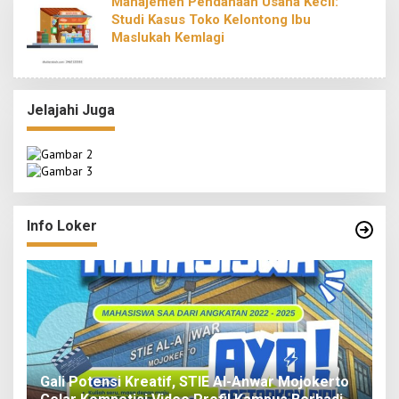
Manajemen Pendanaan Usaha Kecil:
Studi Kasus Toko Kelontong Ibu
Maslukah Kemlagi
Jelajahi Juga
Info Loker
i Kreatif, STIE Al-Anwar Mojokerto
LPPM STIE Al-Anwar