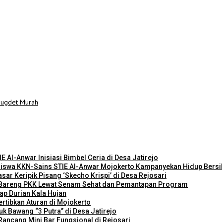
 Bugdet Murah
E Al-Anwar Inisiasi Bimbel Ceria di Desa Jatirejo
asiswa KKN-Sains STIE Al-Anwar Mojokerto Kampanyekan Hidup Bers
ar Keripik Pisang ‘Skecho Krispi’ di Desa Rejosari
i Bareng PKK Lewat Senam Sehat dan Pemantapan Program
ap Durian Kala Hujan
rtibkan Aturan di Mojokerto
k Bawang “3 Putra” di Desa Jatirejo
ancang Mini Bar Fungsional di Rejosari