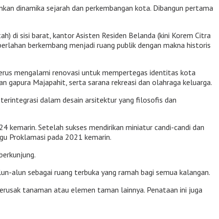
nkan dinamika sejarah dan perkembangan kota. Dibangun pertama
h) di sisi barat, kantor Asisten Residen Belanda (kini Korem Citra
 perlahan berkembang menjadi ruang publik dengan makna historis
terus mengalami renovasi untuk mempertegas identitas kota
n gapura Majapahit, serta sarana rekreasi dan olahraga keluarga.
erintegrasi dalam desain arsitektur yang filosofis dan
4 kemarin. Setelah sukses mendirikan miniatur candi-candi dan
gu Proklamasi pada 2021 kemarin.
berkunjung.
lun-alun sebagai ruang terbuka yang ramah bagi semua kalangan.
merusak tanaman atau elemen taman lainnya. Penataan ini juga