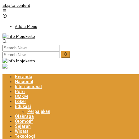
Skip to content
Add a Menu
Beranda
Nasional
Internasional
Polri
UMKM
Loker
Edukasi
Perpajakan
Olahraga
Otomotif
Sejarah
Wisata
Teknologi