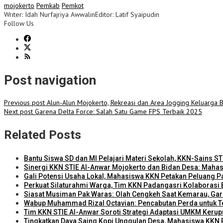
mojokerto
Pemkab
Pemkot
Writer: Idah Nurfajriya Awwalin
Editor: Latif Syaipudin
Follow Us
Post navigation
Previous post
Alun-Alun Mojokerto, Rekreasi dan Area Jogging Keluarga
Next post
Garena Delta Force: Salah Satu Game FPS Terbaik 2025
Related Posts
Bantu Siswa SD dan MI Pelajari Materi Sekolah, KKN-Sains STI
Sinergi KKN STIE Al-Anwar Mojokerto dan Bidan Desa: Mah
Gali Potensi Usaha Lokal, Mahasiswa KKN Petakan Peluang Pas
Perkuat Silaturahmi Warga, Tim KKN Padangasri Kolaboras
Siasat Musiman Pak Waras: Olah Cengkeh Saat Kemarau, Gar
Wabup Muhammad Rizal Octavian: Pencabutan Perda untuk Te
Tim KKN STIE Al-Anwar Soroti Strategi Adaptasi UMKM Kerupu
Tingkatkan Daya Saing Kopi Unggulan Desa, Mahasiswa KKN R