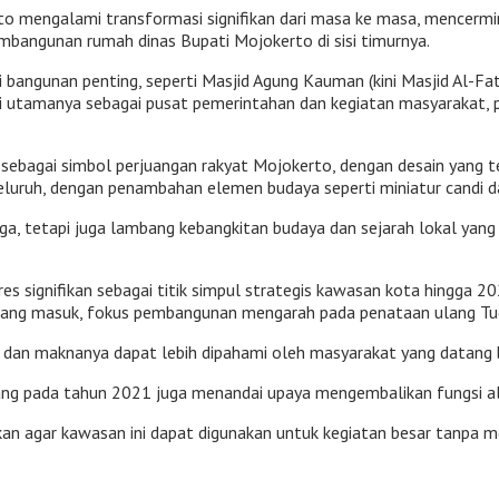
 mengalami transformasi signifikan dari masa ke masa, mencermi
embangunan rumah dinas Bupati Mojokerto di sisi timurnya.
i bangunan penting, seperti Masjid Agung Kauman (kini Masjid Al-Fata
gsi utamanya sebagai pusat pemerintahan dan kegiatan masyarakat,
 sebagai simbol perjuangan rakyat Mojokerto, dengan desain yang 
eluruh, dengan penambahan elemen budaya seperti miniatur candi da
ga, tetapi juga lambang kebangkitan budaya dan sejarah lokal yang t
signifikan sebagai titik simpul strategis kawasan kota hingga 202
erbang masuk, fokus pembangunan mengarah pada penataan ulang Tu
as dan maknanya dapat lebih dipahami oleh masyarakat yang datang 
lang pada tahun 2021 juga menandai upaya mengembalikan fungsi a
kan agar kawasan ini dapat digunakan untuk kegiatan besar tanpa 