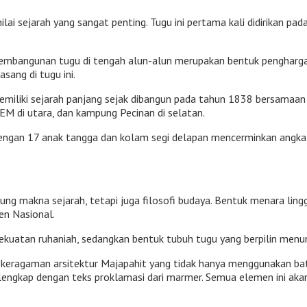
nilai sejarah yang sangat penting. Tugu ini pertama kali didirikan
 pembangunan tugu di tengah alun-alun merupakan bentuk pengharg
sang di tugu ini.
memiliki sejarah panjang sejak dibangun pada tahun 1838 bersamaan 
EM di utara, dan kampung Pecinan di selatan.
engan 17 anak tangga dan kolam segi delapan mencerminkan angka
ung makna sejarah, tetapi juga filosofi budaya. Bentuk menara lin
en Nasional.
kuatan ruhaniah, sedangkan bentuk tubuh tugu yang berpilin menunj
eragaman arsitektur Majapahit yang tidak hanya menggunakan batu b
l, lengkap dengan teks proklamasi dari marmer. Semua elemen ini a