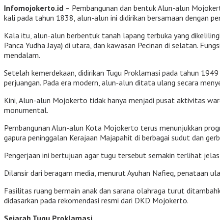
Infomojokerto.id
– Pembangunan dan bentuk Alun-alun Mojokerto
kali pada tahun 1838, alun-alun ini didirikan bersamaan dengan p
Kala itu, alun-alun berbentuk tanah lapang terbuka yang dikeliling
Panca Yudha Jaya) di utara, dan kawasan Pecinan di selatan. Fun
mendalam.
Setelah kemerdekaan, didirikan Tugu Proklamasi pada tahun 1949
perjuangan. Pada era modern, alun-alun ditata ulang secara meny
Kini, Alun-alun Mojokerto tidak hanya menjadi pusat aktivitas war
monumental.
Pembangunan Alun-alun Kota Mojokerto terus menunjukkan progres 
gapura peninggalan Kerajaan Majapahit di berbagai sudut dan g
Pengerjaan ini bertujuan agar tugu tersebut semakin terlihat jel
Dilansir dari beragam media, menurut Ayuhan Nafieq, penataan u
Fasilitas ruang bermain anak dan sarana olahraga turut ditambah
didasarkan pada rekomendasi resmi dari DKD Mojokerto.
Sejarah Tugu Proklamasi