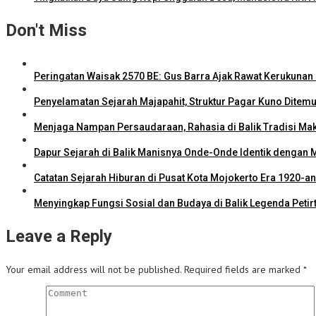
Don't Miss
Peringatan Waisak 2570 BE: Gus Barra Ajak Rawat Kerukunan 
Penyelamatan Sejarah Majapahit, Struktur Pagar Kuno Ditemu
Menjaga Nampan Persaudaraan, Rahasia di Balik Tradisi Mak
Dapur Sejarah di Balik Manisnya Onde-Onde Identik dengan 
Catatan Sejarah Hiburan di Pusat Kota Mojokerto Era 1920-an
Menyingkap Fungsi Sosial dan Budaya di Balik Legenda Peti
Leave a Reply
Your email address will not be published.
Required fields are marked
*