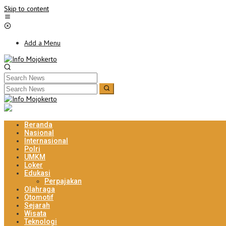
Skip to content
Add a Menu
Beranda
Nasional
Internasional
Polri
UMKM
Loker
Edukasi
Perpajakan
Olahraga
Otomotif
Sejarah
Wisata
Teknologi