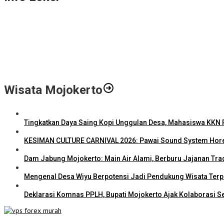
Gali Potensi Kreatif, STIE Al-Anwar Mojokerto Gelar Kompetisi Vid
LPPM STIE Al-Anwar Gandeng Mitra Buka Call for Paper 6 Jurnal Il
Info Loker: Kasir Barber Shop Surabaya
Wisata Mojokerto
Tingkatkan Daya Saing Kopi Unggulan Desa, Mahasiswa KKN R
KESIMAN CULTURE CARNIVAL 2026: Pawai Sound System Hore
Dam Jabung Mojokerto: Main Air Alami, Berburu Jajanan Tra
Mengenal Desa Wiyu Berpotensi Jadi Pendukung Wisata Ter
Deklarasi Komnas PPLH, Bupati Mojokerto Ajak Kolaborasi S