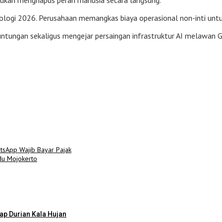
bukan menghapus peran manusia secara langsung.
nologi 2026. Perusahaan memangkas biaya operasional non-inti untu
euntungan sekaligus mengejar persaingan infrastruktur AI melawan 
tsApp Wajib Bayar Pajak
du Mojokerto
ap Durian Kala Hujan