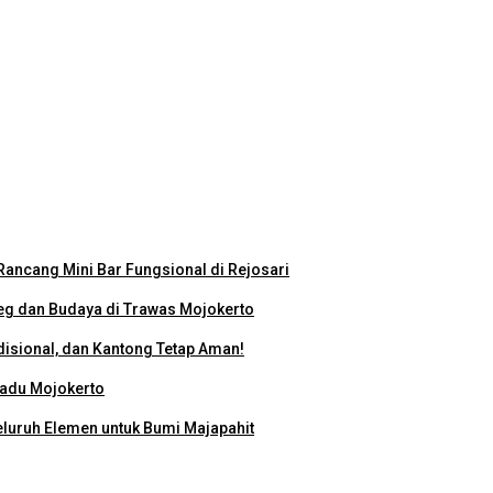
eo Profil Kampus Berhadiah Jutaan Rupiah
miah Nasional 2026
ancang Mini Bar Fungsional di Rejosari
g dan Budaya di Trawas Mojokerto
disional, dan Kantong Tetap Aman!
padu Mojokerto
eluruh Elemen untuk Bumi Majapahit