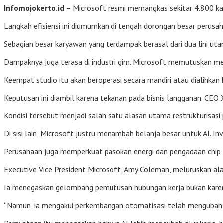
Infomojokerto.id
– Microsoft resmi memangkas sekitar 4.800 kary
Langkah efisiensi ini diumumkan di tengah dorongan besar perusah
Sebagian besar karyawan yang terdampak berasal dari dua lini utam
Dampaknya juga terasa di industri gim. Microsoft memutuskan m
Keempat studio itu akan beroperasi secara mandiri atau dialihkan k
Keputusan ini diambil karena tekanan pada bisnis langganan. 
Kondisi tersebut menjadi salah satu alasan utama restrukturisasi pa
Di sisi lain, Microsoft justru menambah belanja besar untuk AI. 
Perusahaan juga memperkuat pasokan energi dan pengadaan chip ak
Executive Vice President Microsoft, Amy Coleman, meluruskan alas
Ia menegaskan gelombang pemutusan hubungan kerja bukan karena
“Namun, ia mengakui perkembangan otomatisasi telah mengubah ca