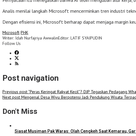
Pernyataan itu menegaskan bahwa AI lebih mengubah alur kerja, 
Analis menilai langkah Microsoft mencerminkan tren industri tek
Dengan efisiensi ini, Microsoft berharap dapat menjaga margin k
Microsoft
PHK
Writer: Idah Nurfajriya Awwalin
Editor: LATIF SYAIPUDIN
Follow Us
Post navigation
Previous post
“Peras Keringat Rakyat Kecil”? DJP Tegaskan Pedagang Wha
Next post
Mengenal Desa Wiyu Berpotensi Jadi Pendukung Wisata Terpa
Don't Miss
Siasat Musiman Pak Waras: Olah Cengkeh Saat Kemarau, Gar