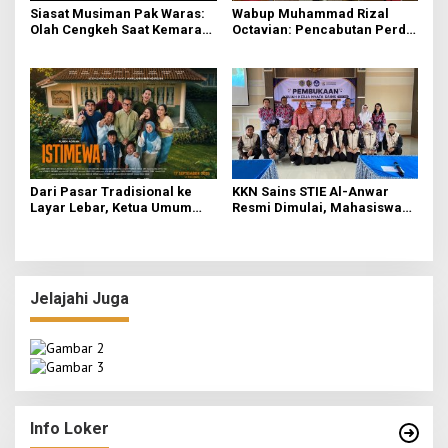
Siasat Musiman Pak Waras:
Wabup Muhammad Rizal
Olah Cengkeh Saat Kemarau,
Octavian: Pencabutan Perda
Garap Durian Kala Hujan
untuk Tertibkan Aturan di
Mojokerto
Dari Pasar Tradisional ke
KKN Sains STIE Al-Anwar
Layar Lebar, Ketua Umum
Resmi Dimulai, Mahasiswa
DPP IKAPPI Hadiri Gala
Kelompok 3 Fokuskan
Premier Film “ISTIMEWA” di
Transformasi Ekonomi dan
Surabaya
UMKM di Jatirejo
Jelajahi Juga
o
LPPM STIE Al-Anwar Gandeng Mitra Buka Call
ah
for Paper 6 Jurnal Ilmiah Nasional 2026
Info Loker