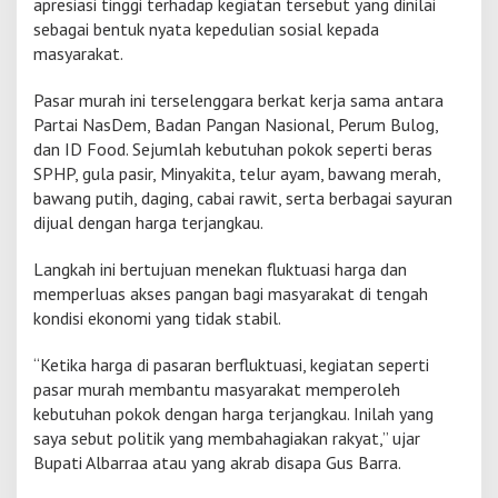
apresiasi tinggi terhadap kegiatan tersebut yang dinilai
T
sebagai bentuk nyata kepedulian sosial kepada
k
masyarakat.
e
-
1
Pasar murah ini terselenggara berkat kerja sama antara
4
Partai NasDem, Badan Pangan Nasional, Perum Bulog,
N
dan ID Food. Sejumlah kebutuhan pokok seperti beras
a
SPHP, gula pasir, Minyakita, telur ayam, bawang merah,
s
bawang putih, daging, cabai rawit, serta berbagai sayuran
D
e
dijual dengan harga terjangkau.
m
s
Langkah ini bertujuan menekan fluktuasi harga dan
e
memperluas akses pangan bagi masyarakat di tengah
b
kondisi ekonomi yang tidak stabil.
a
g
a
“Ketika harga di pasaran berfluktuasi, kegiatan seperti
i
pasar murah membantu masyarakat memperoleh
B
kebutuhan pokok dengan harga terjangkau. Inilah yang
e
saya sebut politik yang membahagiakan rakyat,” ujar
n
t
Bupati Albarraa atau yang akrab disapa Gus Barra.
u
k