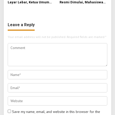
Layar Lebar, Ketua Umum
Resmi Dimulai, Mahasiswa
DPP IKAPPI Hadiri Gala
Kelompok 3 Fokuskan
Premier Film “ISTIMEWA” di
Transformasi Ekonomi dan
Surabaya
UMKM di Jatirejo
Leave a Reply
Your email address will not be published.
Required fields are marked
*
Save my name, email, and website in this browser for the