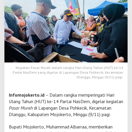
e
r
t
o
A
p
r
e
s
i
a
s
i
Kegiatan Pasar Murah dalam rangka Hari Ulang Tahun (HUT) ke-14
Partai NasDem yang digelar di Lapangan Desa Pohkecik, Kecamatan
P
Dlanggu, Minggu (9/11) pagi.
a
s
a
r
Infomojokerto.id
– Dalam rangka memperingati Hari
M
Ulang Tahun (HUT) ke-14 Partai NasDem, digelar kegiatan
u
Pasar Murah
di Lapangan Desa Pohkecik, Kecamatan
r
Dlanggu, Kabupaten Mojokerto, Minggu (9/11) pagi.
a
h
H
Bupati Mojokerto, Muhammad Albarraa, memberikan
U