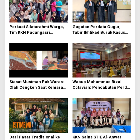
Perkuat Silaturahmi Warga,
Gugatan Perdata Gugur,
Tim KKN Padangasri
Tabir Ikhtikad Buruk Kasus
Kolaborasi Bareng PKK
Kayu Balsa Terbongkar
Lewat Senam Sehat dan
Pemantapan Program
Siasat Musiman Pak Waras:
Wabup Muhammad Rizal
Olah Cengkeh Saat Kemarau,
Octavian: Pencabutan Perda
Garap Durian Kala Hujan
untuk Tertibkan Aturan di
Mojokerto
Dari Pasar Tradisional ke
KKN Sains STIE Al-Anwar