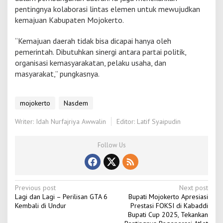
pentingnya kolaborasi lintas elemen untuk mewujudkan
kemajuan Kabupaten Mojokerto.
“Kemajuan daerah tidak bisa dicapai hanya oleh
pemerintah. Dibutuhkan sinergi antara partai politik,
organisasi kemasyarakatan, pelaku usaha, dan
masyarakat,” pungkasnya.
mojokerto
Nasdem
Writer: Idah Nurfajriya Awwalin
Editor: Latif Syaipudin
Follow Us
P
Previous post
Next post
Lagi dan Lagi – Perilisan GTA 6
Bupati Mojokerto Apresiasi
o
Kembali di Undur
Prestasi FOKSI di Kabaddi
Bupati Cup 2025, Tekankan
s