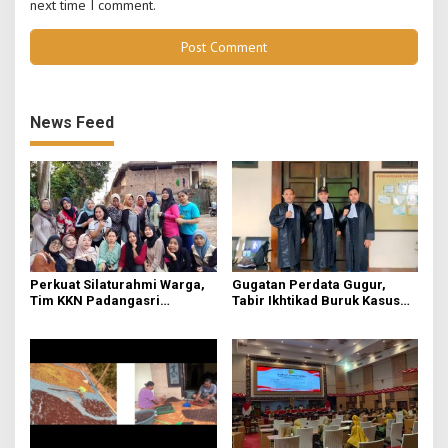
next time I comment.
News Feed
Perkuat Silaturahmi Warga,
Gugatan Perdata Gugur,
Tim KKN Padangasri
Tabir Ikhtikad Buruk Kasus
Kolaborasi Bareng PKK
Kayu Balsa Terbongkar
Lewat Senam Sehat dan
Pemantapan Program