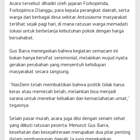
Acara tersebut dihadiri oleh jajaran Forkopimda,
K
Forkopimca Dlanggu, para kepala perangkat daerah, serta
e
warga dari berbagai desa sekitar. Antusiasme masyarakat
p
e
terlihat sejak pagi hari, di mana ratusan warga memadati
d
lokasi untuk berbelanja kebutuhan pokok dengan harga
u
bersahabat.
l
i
Gus Barra menegaskan bahwa kegiatan semacam ini
a
n
bukan hanya bersifat seremonial, melainkan wujud nyata
S
gerakan perubahan yang menyentuh kehidupan
o
masyarakat secara langsung.
s
i
“NasDem telah membuktikan bahwa politik tidak harus
a
l
keras atau memecah belah, melainkan bisa menjadi
sarana untuk menebar kebaikan dan kemaslahatan umat,”
tegasnya.
Selain pasar murah, acara juga diisi dengan senam sehat
yang diikuti ratusan peserta. Menurut Gus Barra,
kesehatan dan kesejahteraan merupakan dua pilar penting
dalam pembangunan daerah. Ia juga menekankan