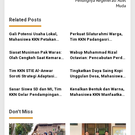
Pentingnya Regenerasi Atlet
t
Muda
n
Related Posts
a
v
Gali Potensi Usaha Lokal,
Perkuat Silaturahmi Warga,
i
Mahasiswa KKN Petakan
Tim KKN Padangasri
Peluang Pasar Keripik
Kolaborasi Bareng PKK
g
Pisang ‘Skecho Krispi’ di
Lewat Senam Sehat dan
Siasat Musiman Pak Waras:
Wabup Muhammad Rizal
a
Desa Rejosari
Pemantapan Program
Olah Cengkeh Saat Kemarau,
Octavian: Pencabutan Perda
t
Garap Durian Kala Hujan
untuk Tertibkan Aturan di
Mojokerto
i
Tim KKN STIE Al-Anwar
Tingkatkan Daya Saing Kopi
Soroti Strategi Adaptasi
Unggulan Desa, Mahasiswa
o
UMKM Kerupuk Bawang “3
KKN Rancang Mini Bar
Putra” di Desa Jatirejo
Fungsional di Rejosari
n
Sasar Siswa SD dan MI, Tim
Kenalkan Bentuk dan Warna,
KKN Gelar Pendampingan
Mahasiswa KKN Manfaatkan
Literasi Dasar dan Edukasi
Media Origami di Pos PAUD
Anti-Bullying di Mojokerto
Permata Bunda
Don't Miss