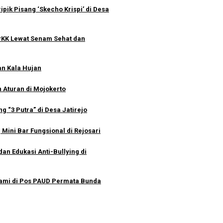
pik Pisang ‘Skecho Krispi’ di Desa
PKK Lewat Senam Sehat dan
an Kala Hujan
 Aturan di Mojokerto
 “3 Putra” di Desa Jatirejo
ini Bar Fungsional di Rejosari
an Edukasi Anti-Bullying di
ami di Pos PAUD Permata Bunda