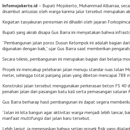
Infomojokerto.id
– Bupati Mojokerto, Muhammad Albarraa, secar
disambut antusias oleh warga karena jalur tersebut merupakan ak
Kegiatan tasyakuran peresmian ini dihadiri oleh jajaran Forkop
Bupati yang akrab disapa Gus Barra ini menyatakan bahwa infrast
“Pembangunan jalan poros Dusun Kelompok ini adalah bagian dar
digunakan dengan baik,” ujar Gus Barra saat memberikan pengarah
Secara teknis, pembangunan ini merupakan bagian dari belanja mo
Proyek ini mencakup pelebaran jalan menuju standar ruas Jalan
meter, sehingga total panjang jalan yang dibeton mencapai 788 m
Konstruksi jalan tersebut menggunakan perkerasan beton FS 40 
penahan jalan dari pasangan batu kali serta pemasangan saluran R
Gus Barra berharap hasil pembangunan ini dapat segera memberika
“Jalan ini kita bangun agar aktivitas warga menjadi lebih lancar, 
manfaat multifungsi dari jalan baru tersebut.
Lebih lanjut, ia menegaskan bahwa setiap proyek fisik yang dija