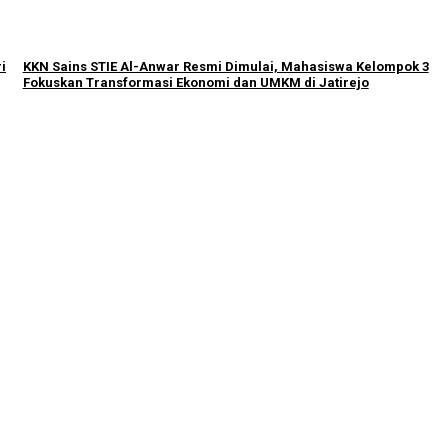
i
KKN Sains STIE Al-Anwar Resmi Dimulai, Mahasiswa Kelompok 3
Fokuskan Transformasi Ekonomi dan UMKM di Jatirejo
eo Profil Kampus Berhadiah Jutaan Rupiah
miah Nasional 2026