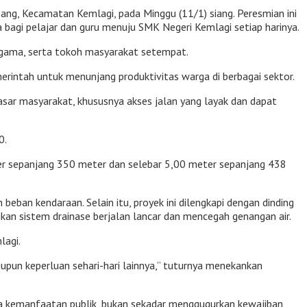
g, Kecamatan Kemlagi, pada Minggu (11/1) siang. Peresmian ini
bagi pelajar dan guru menuju SMK Negeri Kemlagi setiap harinya.
 agama, serta tokoh masyarakat setempat.
erintah untuk menunjang produktivitas warga di berbagai sektor.
ar masyarakat, khususnya akses jalan yang layak dan dapat
0.
er sepanjang 350 meter dan selebar 5,00 meter sepanjang 438
eban kendaraan. Selain itu, proyek ini dilengkapi dengan dinding
kan sistem drainase berjalan lancar dan mencegah genangan air.
lagi.
maupun keperluan sehari-hari lainnya,” tuturnya menekankan
ada kemanfaatan publik, bukan sekadar menggugurkan kewajiban