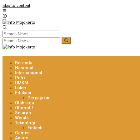
Skip to content
Beranda
Nasional
Internasional
Polri
UMKM
Loker
Edukasi
Perpajakan
Olahraga
Otomotif
Sejarah
Wisata
Teknologi
Fintech
Games
Anime