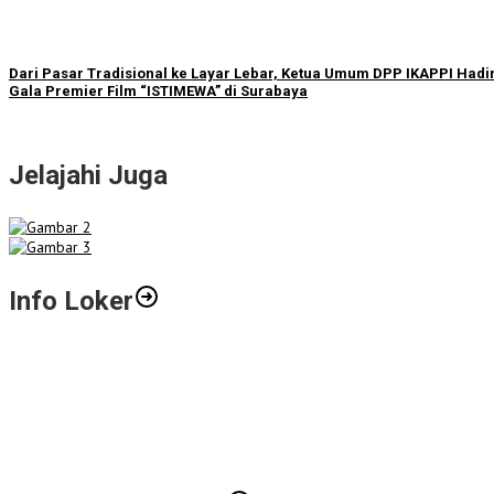
Dari Pasar Tradisional ke Layar Lebar, Ketua Umum DPP IKAPPI Hadir
Gala Premier Film “ISTIMEWA” di Surabaya
Jelajahi Juga
Info Loker
Gali Potensi Kreatif, STIE Al-Anwar Mojokerto Gelar Kompetisi Vid
LPPM STIE Al-Anwar Gandeng Mitra Buka Call for Paper 6 Jurnal Il
Info Loker: Kasir Barber Shop Surabaya