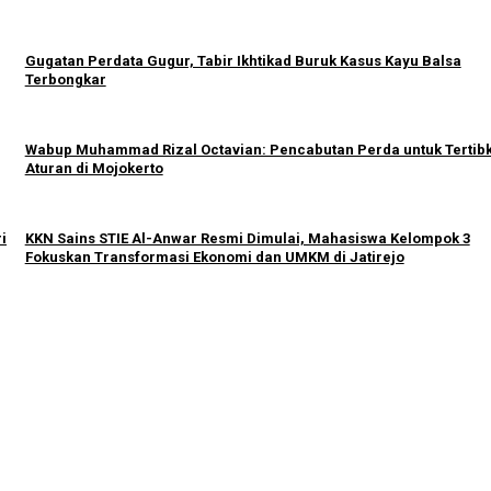
Gugatan Perdata Gugur, Tabir Ikhtikad Buruk Kasus Kayu Balsa
Terbongkar
Wabup Muhammad Rizal Octavian: Pencabutan Perda untuk Tertib
Aturan di Mojokerto
i
KKN Sains STIE Al-Anwar Resmi Dimulai, Mahasiswa Kelompok 3
Fokuskan Transformasi Ekonomi dan UMKM di Jatirejo