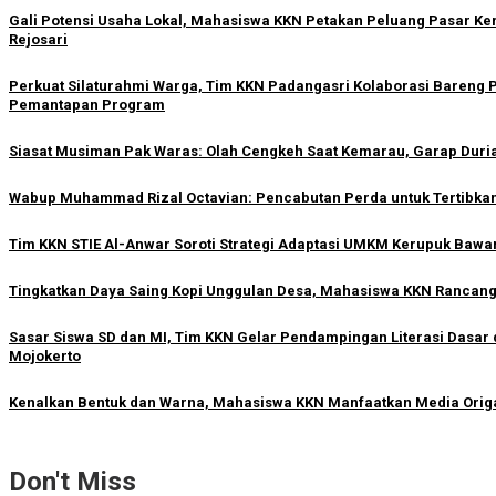
Gali Potensi Usaha Lokal, Mahasiswa KKN Petakan Peluang Pasar Keri
Rejosari
Perkuat Silaturahmi Warga, Tim KKN Padangasri Kolaborasi Bareng 
Pemantapan Program
Siasat Musiman Pak Waras: Olah Cengkeh Saat Kemarau, Garap Duri
Wabup Muhammad Rizal Octavian: Pencabutan Perda untuk Tertibkan
Tim KKN STIE Al-Anwar Soroti Strategi Adaptasi UMKM Kerupuk Bawang
Tingkatkan Daya Saing Kopi Unggulan Desa, Mahasiswa KKN Rancang M
Sasar Siswa SD dan MI, Tim KKN Gelar Pendampingan Literasi Dasar d
Mojokerto
Kenalkan Bentuk dan Warna, Mahasiswa KKN Manfaatkan Media Orig
Don't Miss