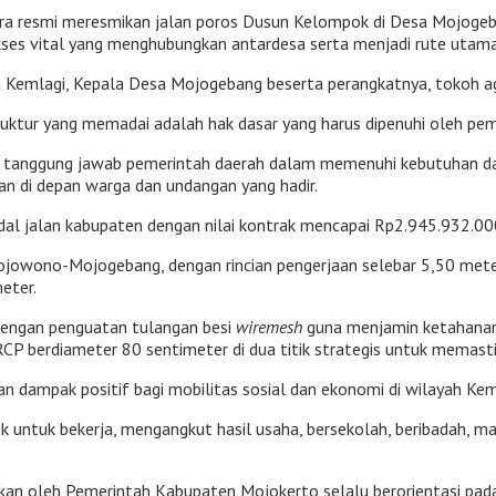
a resmi meresmikan jalan poros Dusun Kelompok di Desa Mojogeban
ses vital yang menghubungkan antardesa serta menjadi rute utama 
imca Kemlagi, Kepala Desa Mojogebang beserta perangkatnya, tokoh
ruktur yang memadai adalah hak dasar yang harus dipenuhi oleh pem
i tanggung jawab pemerintah daerah dalam memenuhi kebutuhan das
an di depan warga dan undangan yang hadir.
dal jalan kabupaten dengan nilai kontrak mencapai Rp2.945.932.00
 Mojowono-Mojogebang, dengan rincian pengerjaan selebar 5,50 met
eter.
dengan penguatan tulangan besi
wiremesh
guna menjamin ketahanan b
CP berdiameter 80 sentimeter di dua titik strategis untuk memasti
n dampak positif bagi mobilitas sosial dan ekonomi di wilayah Kem
baik untuk bekerja, mengangkut hasil usaha, bersekolah, beribadah, 
lankan oleh Pemerintah Kabupaten Mojokerto selalu berorientasi p