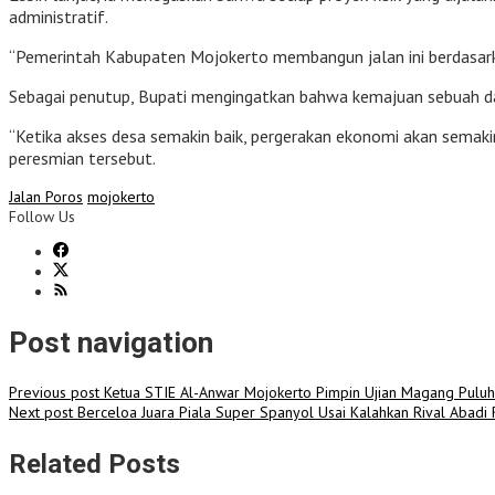
administratif.
“Pemerintah Kabupaten Mojokerto membangun jalan ini berdasark
Sebagai penutup, Bupati mengingatkan bahwa kemajuan sebuah dae
“Ketika akses desa semakin baik, pergerakan ekonomi akan semakin
peresmian tersebut.
Jalan Poros
mojokerto
Follow Us
Post navigation
Previous post
Ketua STIE Al-Anwar Mojokerto Pimpin Ujian Magang Pulu
Next post
Berceloa Juara Piala Super Spanyol Usai Kalahkan Rival Abadi
Related Posts