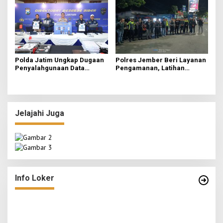
Polda Jatim Ungkap Dugaan
Polres Jember Beri Layanan
Penyalahgunaan Data
Pengamanan, Latihan
Pribadi untuk Layanan OTP
Bersama 415 Pesilat
Ilegal, Tiga Tersangka
Kondusif
Diamankan
Jelajahi Juga
Info Loker