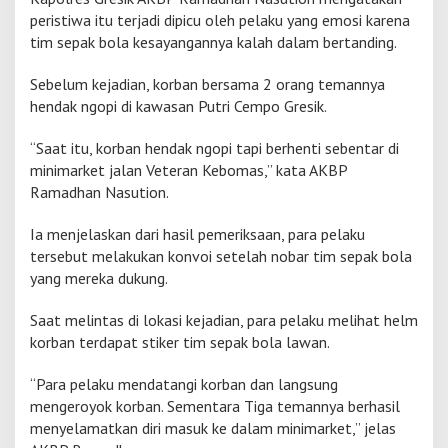
u
peristiwa itu terjadi dipicu oleh pelaku yang emosi karena
p
tim sepak bola kesayangannya kalah dalam bertanding.
o
r
Sebelum kejadian, korban bersama 2 orang temannya
t
hendak ngopi di kawasan Putri Cempo Gresik.
e
r
T
“Saat itu, korban hendak ngopi tapi berhenti sebentar di
e
minimarket jalan Veteran Kebomas,” kata AKBP
r
Ramadhan Nasution.
l
i
b
Ia menjelaskan dari hasil pemeriksaan, para pelaku
a
tersebut melakukan konvoi setelah nobar tim sepak bola
t
yang mereka dukung.
P
e
Saat melintas di lokasi kejadian, para pelaku melihat helm
n
g
korban terdapat stiker tim sepak bola lawan.
e
r
“Para pelaku mendatangi korban dan langsung
o
mengeroyok korban. Sementara Tiga temannya berhasil
y
menyelamatkan diri masuk ke dalam minimarket,” jelas
o
k