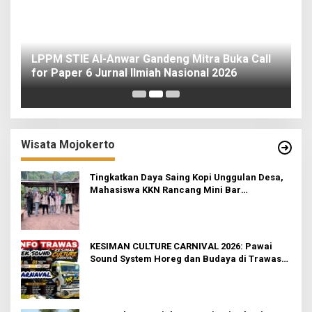
o
LPPM STIE Al-Anwar Gandeng Mitra Buka Call
ah
for Paper 6 Jurnal Ilmiah Nasional 2026
I
Wisata Mojokerto
Tingkatkan Daya Saing Kopi Unggulan Desa,
Mahasiswa KKN Rancang Mini Bar
Fungsional di Rejosari
KESIMAN CULTURE CARNIVAL 2026: Pawai
Sound System Horeg dan Budaya di Trawas
Mojokerto