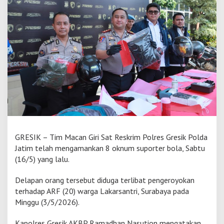
o
l
r
e
s
G
r
e
s
i
k
A
m
a
n
GRESIK – Tim Macan Giri Sat Reskrim Polres Gresik Polda
k
Jatim telah mengamankan 8 oknum suporter bola, Sabtu
a
(16/5) yang lalu.
n
8
O
Delapan orang tersebut diduga terlibat pengeroyokan
k
terhadap ARF (20) warga Lakarsantri, Surabaya pada
n
Minggu (3/5/2026).
u
m
Kapolres Gresik AKBP Ramadhan Nasution mengatakan
S