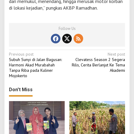
dari memukul, menendang, hingga merusak motor korban
di lokasi kejadian,” pungkas AKBP Ramadhan.
Follow Us
P
Previous post
Next post
Subuh Sunyi di Jalan Bagusan:
Clevatess Season 2 Segera
o
Harmoni Akad Murabahah
Rilis, Cerita Berlanjut Ke Tema
Tanpa Riba pada Kuliner
Akademi
s
Mojokerto
t
n
Don't Miss
a
v
i
g
a