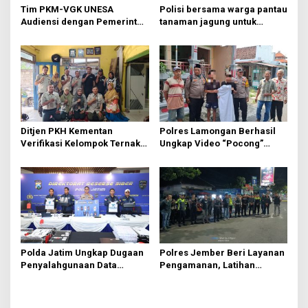
t
Tim PKM-VGK UNESA
Polisi bersama warga pantau
Audiensi dengan Pemerintah
tanaman jagung untuk
i
Desa Trawas, Gali Masalah
swasembada pangan
o
Hama Tikus untuk
Indonesia bersama
Kembangkan MOSAI
n
Ditjen PKH Kementan
Polres Lamongan Berhasil
Verifikasi Kelompok Ternak
Ungkap Video “Pocong”
di Jombang, Siapkan 9 Paket
Viral, Ternyata Ulah Pelajar
Program Ayam Petelur
Iseng FOMO Buat Konten
Polda Jatim Ungkap Dugaan
Polres Jember Beri Layanan
Penyalahgunaan Data
Pengamanan, Latihan
Pribadi untuk Layanan OTP
Bersama 415 Pesilat
Ilegal, Tiga Tersangka
Kondusif
Diamankan