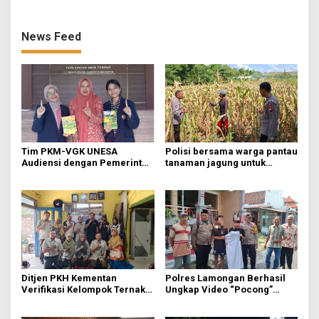
News Feed
Tim PKM-VGK UNESA
Polisi bersama warga pantau
Audiensi dengan Pemerintah
tanaman jagung untuk
Desa Trawas, Gali Masalah
swasembada pangan
Hama Tikus untuk
Indonesia bersama
Kembangkan MOSAI
Ditjen PKH Kementan
Polres Lamongan Berhasil
Verifikasi Kelompok Ternak
Ungkap Video “Pocong”
di Jombang, Siapkan 9 Paket
Viral, Ternyata Ulah Pelajar
Program Ayam Petelur
Iseng FOMO Buat Konten