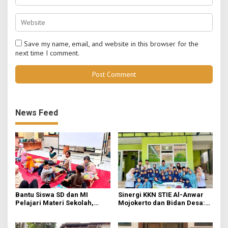
Save my name, email, and website in this browser for the
next time I comment.
News Feed
Bantu Siswa SD dan MI
Sinergi KKN STIE Al-Anwar
Pelajari Materi Sekolah,
Mojokerto dan Bidan Desa:
KKN-Sains STIE Al-Anwar
Mahasiswa KKN-Sains STIE
Inisiasi Bimbel Ceria di Desa
Al-Anwar Mojokerto
Jatirejo
Kampanyekan Hidup Bersih