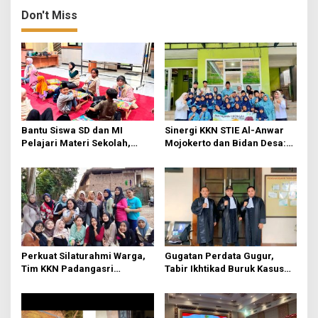
Putra” di Desa Jatirejo
Fungsional di Rejosari
Don't Miss
Bantu Siswa SD dan MI
Sinergi KKN STIE Al-Anwar
Pelajari Materi Sekolah,
Mojokerto dan Bidan Desa:
KKN-Sains STIE Al-Anwar
Mahasiswa KKN-Sains STIE
Inisiasi Bimbel Ceria di Desa
Al-Anwar Mojokerto
Jatirejo
Kampanyekan Hidup Bersih
di Desa Mojogeneng
Perkuat Silaturahmi Warga,
Gugatan Perdata Gugur,
Tim KKN Padangasri
Tabir Ikhtikad Buruk Kasus
Kolaborasi Bareng PKK
Kayu Balsa Terbongkar
Lewat Senam Sehat dan
Pemantapan Program