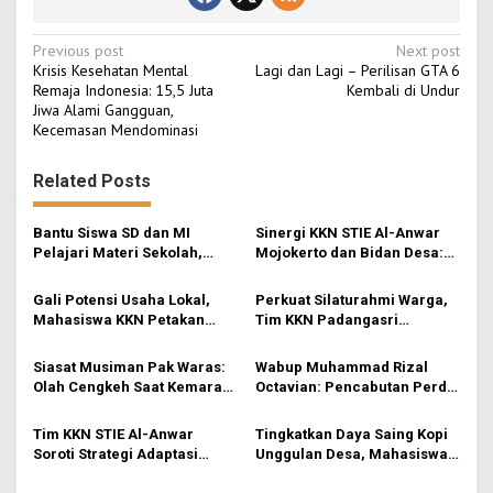
P
Previous post
Next post
Krisis Kesehatan Mental
Lagi dan Lagi – Perilisan GTA 6
o
Remaja Indonesia: 15,5 Juta
Kembali di Undur
Jiwa Alami Gangguan,
s
Kecemasan Mendominasi
t
n
Related Posts
a
v
Bantu Siswa SD dan MI
Sinergi KKN STIE Al-Anwar
Pelajari Materi Sekolah,
Mojokerto dan Bidan Desa:
i
KKN-Sains STIE Al-Anwar
Mahasiswa KKN-Sains STIE
Inisiasi Bimbel Ceria di Desa
Al-Anwar Mojokerto
g
Gali Potensi Usaha Lokal,
Perkuat Silaturahmi Warga,
Jatirejo
Kampanyekan Hidup Bersih
Mahasiswa KKN Petakan
Tim KKN Padangasri
a
di Desa Mojogeneng
Peluang Pasar Keripik
Kolaborasi Bareng PKK
t
Pisang ‘Skecho Krispi’ di
Lewat Senam Sehat dan
Siasat Musiman Pak Waras:
Wabup Muhammad Rizal
Desa Rejosari
Pemantapan Program
i
Olah Cengkeh Saat Kemarau,
Octavian: Pencabutan Perda
Garap Durian Kala Hujan
untuk Tertibkan Aturan di
o
Mojokerto
Tim KKN STIE Al-Anwar
Tingkatkan Daya Saing Kopi
n
Soroti Strategi Adaptasi
Unggulan Desa, Mahasiswa
UMKM Kerupuk Bawang “3
KKN Rancang Mini Bar