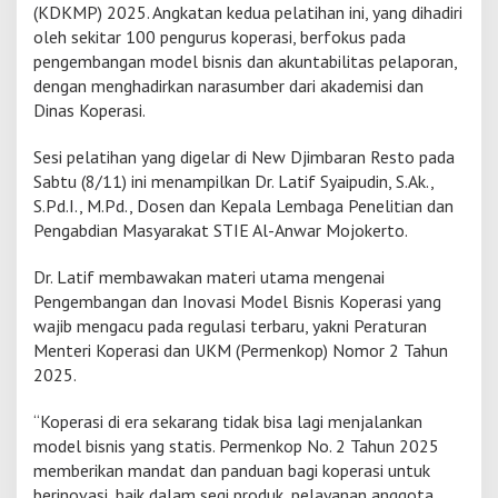
(KDKMP) 2025. Angkatan kedua pelatihan ini, yang dihadiri
s
oleh sekitar 100 pengurus koperasi, berfokus pada
i
M
pengembangan model bisnis dan akuntabilitas pelaporan,
o
dengan menghadirkan narasumber dari akademisi dan
j
Dinas Koperasi.
o
k
Sesi pelatihan yang digelar di New Djimbaran Resto pada
e
r
Sabtu (8/11) ini menampilkan Dr. Latif Syaipudin, S.Ak.,
t
S.Pd.I., M.Pd., Dosen dan Kepala Lembaga Penelitian dan
o
Pengabdian Masyarakat STIE Al-Anwar Mojokerto.
D
i
Dr. Latif membawakan materi utama mengenai
b
e
Pengembangan dan Inovasi Model Bisnis Koperasi yang
k
wajib mengacu pada regulasi terbaru, yakni Peraturan
a
Menteri Koperasi dan UKM (Permenkop) Nomor 2 Tahun
l
2025.
i
M
o
“Koperasi di era sekarang tidak bisa lagi menjalankan
d
model bisnis yang statis. Permenkop No. 2 Tahun 2025
e
memberikan mandat dan panduan bagi koperasi untuk
l
berinovasi, baik dalam segi produk, pelayanan anggota,
B