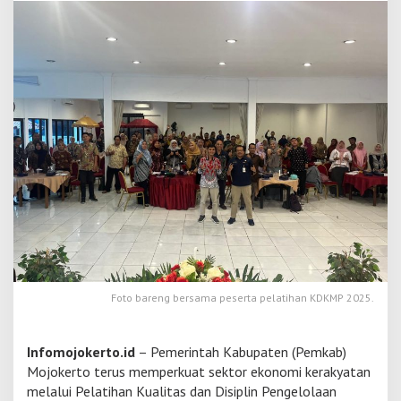
e
n
g
a
w
a
s
a
n
J
a
d
i
K
u
n
c
i
Foto bareng bersama peserta pelatihan KDKMP 2025.
:
K
o
Infomojokerto.id
– Pemerintah Kabupaten (Pemkab)
p
e
Mojokerto terus memperkuat sektor ekonomi kerakyatan
r
melalui Pelatihan Kualitas dan Disiplin Pengelolaan
a