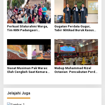
di Desa Mojogeneng
Perkuat Silaturahmi Warga,
Gugatan Perdata Gugur,
Tim KKN Padangasri
Tabir Ikhtikad Buruk Kasus
Kolaborasi Bareng PKK
Kayu Balsa Terbongkar
Lewat Senam Sehat dan
Pemantapan Program
Siasat Musiman Pak Waras:
Wabup Muhammad Rizal
Olah Cengkeh Saat Kemarau,
Octavian: Pencabutan Perda
Garap Durian Kala Hujan
untuk Tertibkan Aturan di
Mojokerto
Jelajahi Juga