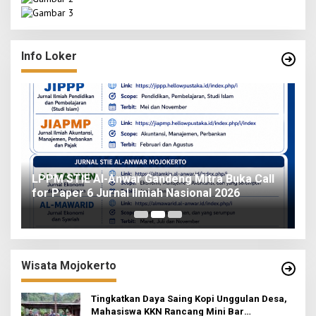
Info Loker
o
LPPM STIE Al-Anwar Gandeng Mitra Buka Call
ah
for Paper 6 Jurnal Ilmiah Nasional 2026
I
Wisata Mojokerto
Tingkatkan Daya Saing Kopi Unggulan Desa,
Mahasiswa KKN Rancang Mini Bar