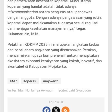
dan pemeriksaan kesehatan koperasi. Kunci utama
2
5
koperasi yang handal adalah tidak adanya
d
miscommunication
antara pengurus atau pengawas
i
dengan anggota. Dengan adanya pengawasan yang rutin,
P
koperasi dapat melaksanakan tugasnya sesuai regulasi
e
l
dan menjaga kesehatan manajemennya,” tegas
a
Hukamarudin, M.M.
t
i
Pelatihan KDKMP 2025 ini merupakan angkatan kedua
h
dari total enam angkatan yang direncanakan Pemkab,
a
n
mencerminkan upaya komprehensif untuk menciptakan
K
ekosistem ekonomi kerakyatan yang kokoh, inovatif, dan
D
akuntabel di Kabupaten Mojokerto.
K
M
P
KMP
Koperasi
mojokerto
Writer: Idah Nurfajriya Awwalin
Editor: Latif Syaipudin
Follow Us