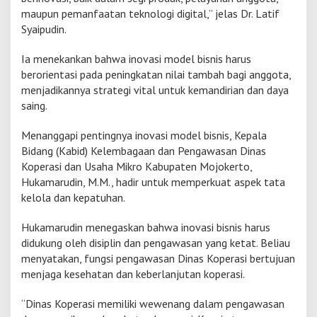
maupun pemanfaatan teknologi digital,” jelas Dr. Latif
i
s
Syaipudin.
n
i
Ia menekankan bahwa inovasi model bisnis harus
s
berorientasi pada peningkatan nilai tambah bagi anggota,
S
menjadikannya strategi vital untuk kemandirian dan daya
e
s
saing.
u
a
Menanggapi pentingnya inovasi model bisnis, Kepala
i
Bidang (Kabid) Kelembagaan dan Pengawasan Dinas
P
Koperasi dan Usaha Mikro Kabupaten Mojokerto,
e
r
Hukamarudin, M.M., hadir untuk memperkuat aspek tata
m
kelola dan kepatuhan.
e
n
Hukamarudin menegaskan bahwa inovasi bisnis harus
k
didukung oleh disiplin dan pengawasan yang ketat. Beliau
o
p
menyatakan, fungsi pengawasan Dinas Koperasi bertujuan
2
menjaga kesehatan dan keberlanjutan koperasi.
/
2
“Dinas Koperasi memiliki wewenang dalam pengawasan
0