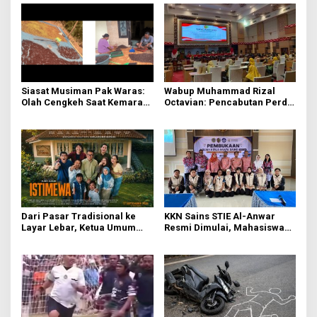
Siasat Musiman Pak Waras:
Wabup Muhammad Rizal
Olah Cengkeh Saat Kemarau,
Octavian: Pencabutan Perda
Garap Durian Kala Hujan
untuk Tertibkan Aturan di
Mojokerto
Dari Pasar Tradisional ke
KKN Sains STIE Al-Anwar
Layar Lebar, Ketua Umum
Resmi Dimulai, Mahasiswa
DPP IKAPPI Hadiri Gala
Kelompok 3 Fokuskan
Premier Film “ISTIMEWA” di
Transformasi Ekonomi dan
Surabaya
UMKM di Jatirejo