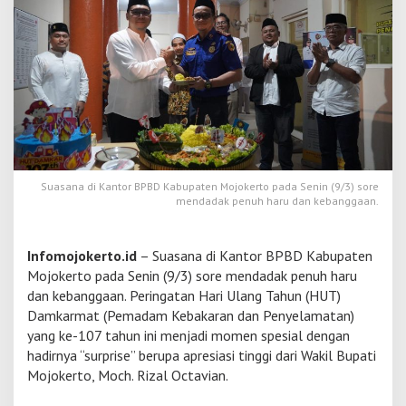
a
r
a
k
a
t
,
D
a
m
k
Suasana di Kantor BPBD Kabupaten Mojokerto pada Senin (9/3) sore
a
mendadak penuh haru dan kebanggaan.
r
m
a
Infomojokerto.id
– Suasana di Kantor BPBD Kabupaten
t
U
Mojokerto pada Senin (9/3) sore mendadak penuh haru
l
dan kebanggaan. Peringatan Hari Ulang Tahun (HUT)
t
Damkarmat (Pemadam Kebakaran dan Penyelamatan)
a
yang ke-107 tahun ini menjadi momen spesial dengan
h
hadirnya “surprise” berupa apresiasi tinggi dari Wakil Bupati
D
a
Mojokerto, Moch. Rizal Octavian.
p
a