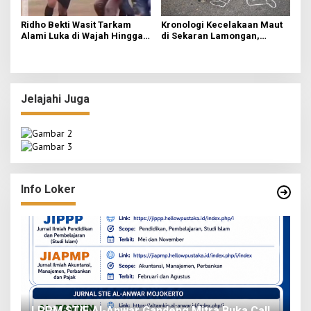
Ridho Bekti Wasit Tarkam
Kronologi Kecelakaan Maut
Alami Luka di Wajah Hingga
di Sekaran Lamongan,
Dislokasi Jari, Lapor ke
Korban Kedua Ditemukan 8
Polsek Bukateja
Jam Kemudian
Jelajahi Juga
Info Loker
o
LPPM STIE Al-Anwar Gandeng Mitra Buka Call