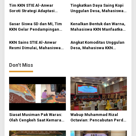
i
Mojokerto
Tim KKN STIE Al-Anwar
Tingkatkan Daya Saing Kopi
g
Soroti Strategi Adaptasi
Unggulan Desa, Mahasiswa
UMKM Kerupuk Bawang “3
KKN Rancang Mini Bar
a
Putra” di Desa Jatirejo
Fungsional di Rejosari
Sasar Siswa SD dan MI, Tim
Kenalkan Bentuk dan Warna,
t
KKN Gelar Pendampingan
Mahasiswa KKN Manfaatkan
i
Literasi Dasar dan Edukasi
Media Origami di Pos PAUD
Anti-Bullying di Mojokerto
Permata Bunda
KKN Sains STIE Al-Anwar
Angkat Komoditas Unggulan
o
Resmi Dimulai, Mahasiswa
Desa, Mahasiswa KKN
n
Kelompok 3 Fokuskan
Rejosari Pelajari Seni
Transformasi Ekonomi dan
Barista dan Menjaga Kualitas
UMKM di Jatirejo
Produk
Don't Miss
Siasat Musiman Pak Waras:
Wabup Muhammad Rizal
Olah Cengkeh Saat Kemarau,
Octavian: Pencabutan Perda
Garap Durian Kala Hujan
untuk Tertibkan Aturan di
Mojokerto