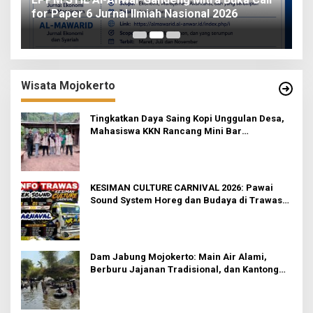
ah
for Paper 6 Jurnal Ilmiah Nasional 2026
I
Wisata Mojokerto
Tingkatkan Daya Saing Kopi Unggulan Desa,
Mahasiswa KKN Rancang Mini Bar
Fungsional di Rejosari
KESIMAN CULTURE CARNIVAL 2026: Pawai
Sound System Horeg dan Budaya di Trawas
Mojokerto
Dam Jabung Mojokerto: Main Air Alami,
Berburu Jajanan Tradisional, dan Kantong
Tetap Aman!