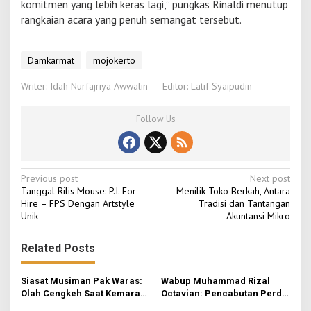
komitmen yang lebih keras lagi,” pungkas Rinaldi menutup
rangkaian acara yang penuh semangat tersebut.
Damkarmat
mojokerto
Writer: Idah Nurfajriya Awwalin
Editor: Latif Syaipudin
Follow Us
P
Previous post
Next post
Tanggal Rilis Mouse: P.I. For
Menilik Toko Berkah, Antara
o
Hire – FPS Dengan Artstyle
Tradisi dan Tantangan
Unik
Akuntansi Mikro
s
t
Related Posts
n
a
Siasat Musiman Pak Waras:
Wabup Muhammad Rizal
v
Olah Cengkeh Saat Kemarau,
Octavian: Pencabutan Perda
Garap Durian Kala Hujan
untuk Tertibkan Aturan di