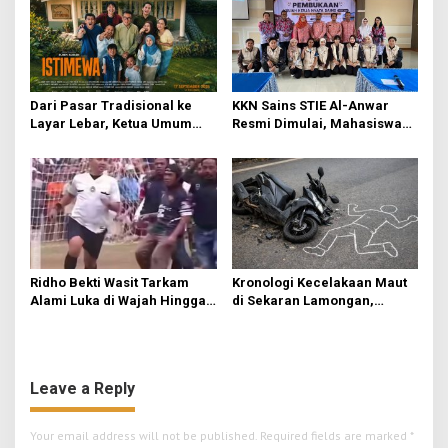
Dari Pasar Tradisional ke
KKN Sains STIE Al-Anwar
Layar Lebar, Ketua Umum
Resmi Dimulai, Mahasiswa
DPP IKAPPI Hadiri Gala
Kelompok 3 Fokuskan
Premier Film “ISTIMEWA” di
Transformasi Ekonomi dan
Surabaya
UMKM di Jatirejo
Ridho Bekti Wasit Tarkam
Kronologi Kecelakaan Maut
Alami Luka di Wajah Hingga
di Sekaran Lamongan,
Dislokasi Jari, Lapor ke
Korban Kedua Ditemukan 8
Polsek Bukateja
Jam Kemudian
Leave a Reply
Your email address will not be published.
Required fields are marked
*