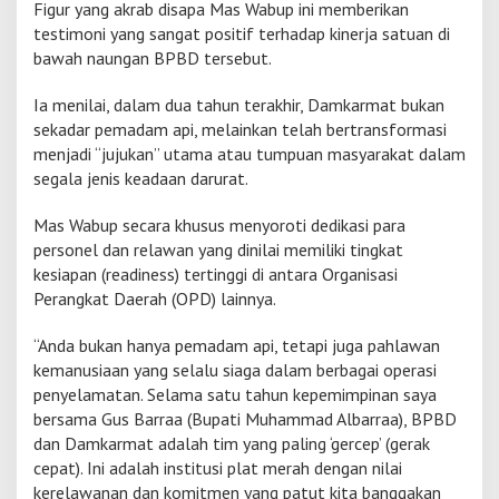
Figur yang akrab disapa Mas Wabup ini memberikan
t
testimoni yang sangat positif terhadap kinerja satuan di
S
bawah naungan BPBD tersebut.
u
r
p
Ia menilai, dalam dua tahun terakhir, Damkarmat bukan
r
sekadar pemadam api, melainkan telah bertransformasi
i
menjadi “jujukan” utama atau tumpuan masyarakat dalam
s
segala jenis keadaan darurat.
e
W
a
Mas Wabup secara khusus menyoroti dedikasi para
b
personel dan relawan yang dinilai memiliki tingkat
u
kesiapan (readiness) tertinggi di antara Organisasi
p
Perangkat Daerah (OPD) lainnya.
M
o
j
“Anda bukan hanya pemadam api, tetapi juga pahlawan
o
kemanusiaan yang selalu siaga dalam berbagai operasi
k
penyelamatan. Selama satu tahun kepemimpinan saya
e
bersama Gus Barraa (Bupati Muhammad Albarraa), BPBD
r
t
dan Damkarmat adalah tim yang paling ‘gercep’ (gerak
o
cepat). Ini adalah institusi plat merah dengan nilai
kerelawanan dan komitmen yang patut kita banggakan