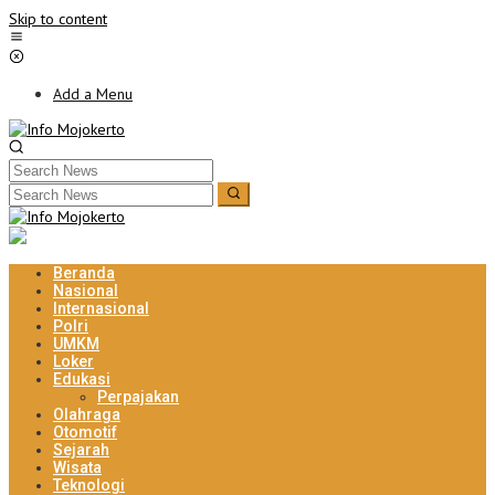
Skip to content
Add a Menu
Beranda
Nasional
Internasional
Polri
UMKM
Loker
Edukasi
Perpajakan
Olahraga
Otomotif
Sejarah
Wisata
Teknologi