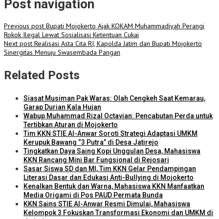
Post navigation
Previous post
Bupati Mojokerto Ajak KOKAM Muhammadiyah Perangi
Rokok Ilegal Lewat Sosialisasi Ketentuan Cukai
Next post
Realisasi Asta Cita RI, Kapolda Jatim dan Bupati Mojokerto
Sinergitas Menuju Swasembada Pangan
Related Posts
Siasat Musiman Pak Waras: Olah Cengkeh Saat Kemarau,
Garap Durian Kala Hujan
Wabup Muhammad Rizal Octavian: Pencabutan Perda untuk
Tertibkan Aturan di Mojokerto
Tim KKN STIE Al-Anwar Soroti Strategi Adaptasi UMKM
Kerupuk Bawang “3 Putra” di Desa Jatirejo
Tingkatkan Daya Saing Kopi Unggulan Desa, Mahasiswa
KKN Rancang Mini Bar Fungsional di Rejosari
Sasar Siswa SD dan MI, Tim KKN Gelar Pendampingan
Literasi Dasar dan Edukasi Anti-Bullying di Mojokerto
Kenalkan Bentuk dan Warna, Mahasiswa KKN Manfaatkan
Media Origami di Pos PAUD Permata Bunda
KKN Sains STIE Al-Anwar Resmi Dimulai, Mahasiswa
Kelompok 3 Fokuskan Transformasi Ekonomi dan UMKM di