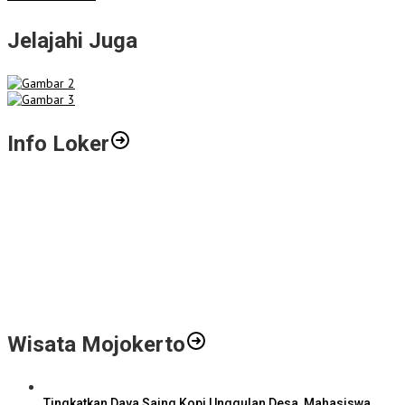
Jelajahi Juga
Info Loker
Gali Potensi Kreatif, STIE Al-Anwar Mojokerto Gelar Kompetisi
Video Profil Kampus Berhadiah Jutaan Rupiah
LPPM STIE Al-Anwar Gandeng Mitra Buka Call for Paper 6 Jurnal
Ilmiah Nasional 2026
Info Loker: Kasir Barber Shop Surabaya
Wisata Mojokerto
Tingkatkan Daya Saing Kopi Unggulan Desa, Mahasiswa