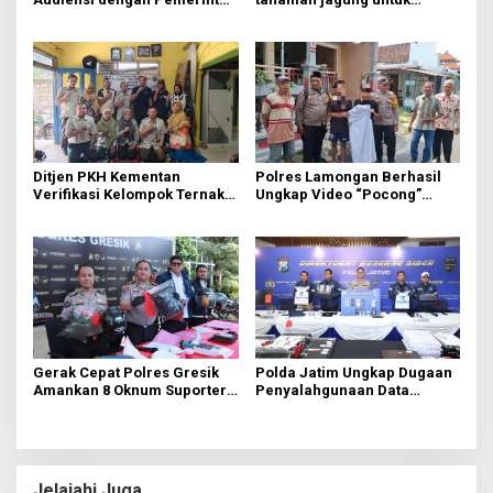
Desa Trawas, Gali Masalah
swasembada pangan
Hama Tikus untuk
Indonesia bersama
Kembangkan MOSAI
Ditjen PKH Kementan
Polres Lamongan Berhasil
Verifikasi Kelompok Ternak
Ungkap Video “Pocong”
di Jombang, Siapkan 9 Paket
Viral, Ternyata Ulah Pelajar
Program Ayam Petelur
Iseng FOMO Buat Konten
Gerak Cepat Polres Gresik
Polda Jatim Ungkap Dugaan
Amankan 8 Oknum Suporter
Penyalahgunaan Data
Terlibat Pengeroyokan
Pribadi untuk Layanan OTP
Ilegal, Tiga Tersangka
Diamankan
Jelajahi Juga