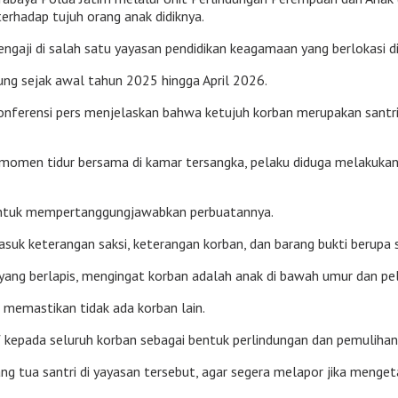
terhadap tujuh orang anak didiknya.
gaji di salah satu yayasan pendidikan keagamaan yang berlokasi di
sung sejak awal tahun 2025 hingga April 2026.
nferensi pers menjelaskan bahwa ketujuh korban merupakan santri 
 momen tidur bersama di kamar tersangka, pelaku diduga melakukan 
 untuk mempertanggungjawabkan perbuatannya.
suk keterangan saksi, keterangan korban, dan barang bukti berupa s
ang berlapis, mengingat korban adalah anak di bawah umur dan pe
 memastikan tidak ada korban lain.
f kepada seluruh korban sebagai bentuk perlindungan dan pemuliha
 tua santri di yayasan tersebut, agar segera melapor jika menge