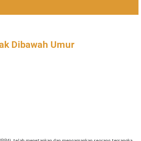
nak Dibawah Umur
k (PPA), telah menetapkan dan mengamankan seorang tersangka