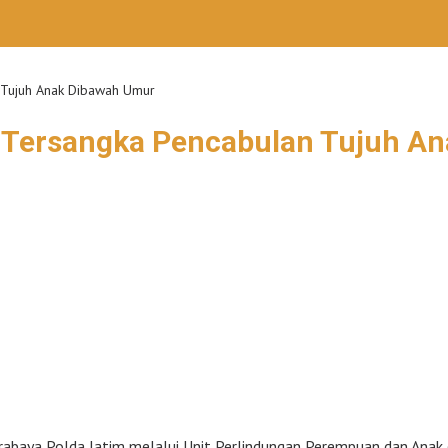
 Tujuh Anak Dibawah Umur
 Tersangka Pencabulan Tujuh A
urabaya Polda Jatim melalui Unit Perlindungan Perempuan dan Ana