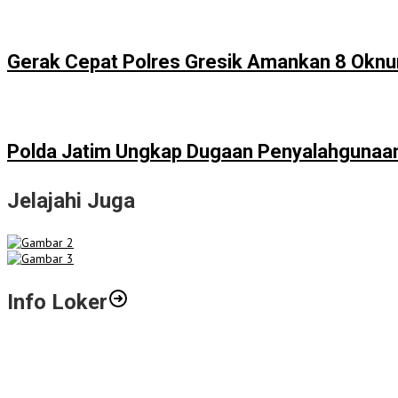
Gerak Cepat Polres Gresik Amankan 8 Oknu
Polda Jatim Ungkap Dugaan Penyalahgunaan 
Jelajahi Juga
Info Loker
Gali Potensi Kreatif, STIE Al-Anwar Mojokerto Gelar Kompetisi Vid
LPPM STIE Al-Anwar Gandeng Mitra Buka Call for Paper 6 Jurnal Il