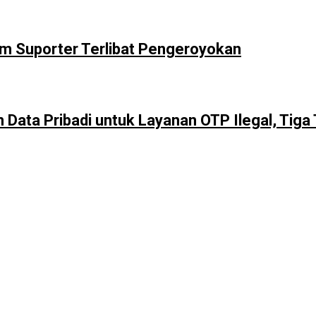
m Suporter Terlibat Pengeroyokan
Data Pribadi untuk Layanan OTP Ilegal, Tig
eo Profil Kampus Berhadiah Jutaan Rupiah
miah Nasional 2026