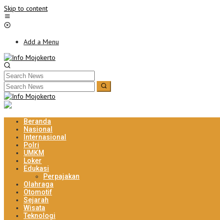
Skip to content
Add a Menu
Beranda
Nasional
Internasional
Polri
UMKM
Loker
Edukasi
Perpajakan
Olahraga
Otomotif
Sejarah
Wisata
Teknologi