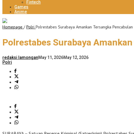
Fintech
Games
Anime
Homepage
/
Polri
Polrestabes Surabaya Amankan Tersangka Pencabulan
Polrestabes Surabaya Amankan
redaksi lamongan
May 11, 2026
May 12, 2026
Polri
SURABAYA – Satuan Reserse Kriminal (Satreskrim) Polrestabes S