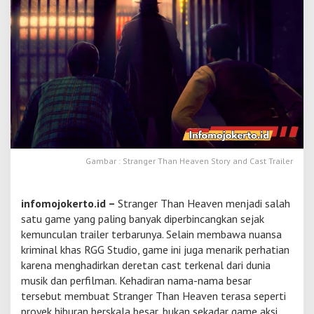
a
R
a
m
a
i
k
a
n
C
a
s
t
Gambar : Stranger Than Heaven Story and Cast Trailer
G
a
m
infomojokerto.id –
Stranger Than Heaven
menjadi salah
e
satu game yang paling banyak diperbincangkan sejak
S
kemunculan trailer terbarunya. Selain membawa nuansa
t
kriminal khas RGG Studio, game ini juga menarik perhatian
r
a
karena menghadirkan deretan cast terkenal dari dunia
n
musik dan perfilman. Kehadiran nama-nama besar
g
tersebut membuat Stranger Than Heaven terasa seperti
e
proyek hiburan berskala besar, bukan sekadar game aksi
r