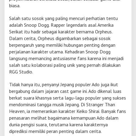
T
biasa.
h
a
Salah satu sosok yang paling mencuri perhatian tentu
n
adalah
Snoop Dogg
. Rapper legendaris asal Amerika
H
Serikat itu hadir sebagai karakter bernama Orpheus.
e
a
Dalam cerita, Orpheus digambarkan sebagai sosok
v
berpengaruh yang memiliki hubungan penting dengan
e
perjalanan karakter utama. Kehadiran Snoop Dogg
n
langsung memancing antusiasme fans karena ini menjadi
,
salah satu kolaborasi paling unik yang pernah dilakukan
S
n
RGG Studio.
o
o
Tidak hanya itu, penyanyi Jepang populer
Ado
juga ikut
p
bergabung dalam jajaran cast game ini. Ado dikenal luas
D
berkat suara khasnya serta lagu-lagu populer yang sukses
o
g
mendominasi tangga musik Jepang. Di Stranger Than
g
Heaven, ia memerankan karakter Keiko Shirai. Banyak fans
S
penasaran melihat bagaimana kemampuan Ado dalam
a
dunia pengisi suara, terutama karena karakternya
l
a
diprediksi memiliki peran penting dalam cerita.
h