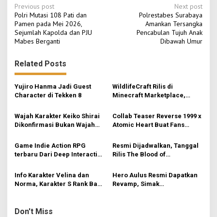
P
Previous post
Next post
Polri Mutasi 108 Pati dan
Polrestabes Surabaya
o
Pamen pada Mei 2026,
Amankan Tersangka
Sejumlah Kapolda dan PJU
Pencabulan Tujuh Anak
s
Mabes Berganti
Dibawah Umur
t
n
Related Posts
a
v
Yujiro Hanma Jadi Guest
WildlifeCraft Rilis di
Character di Tekken 8
Minecraft Marketplace,
i
Hadirkan 50+ Biome & 200+
Spesies Hewan Baru
g
Wajah Karakter Keiko Shirai
Collab Teaser Reverse 1999 x
Dikonfirmasi Bukan Wajah
Atomic Heart Buat Fans
a
Asli Ado
Optimis
t
Game Indie Action RPG
Resmi Dijadwalkan, Tanggal
i
terbaru Dari Deep Interactive
Rilis The Blood of
– AetherCycle
Dawnwalker
o
Info Karakter Velina dan
Hero Aulus Resmi Dapatkan
n
Norma, Karakter S Rank Baru
Revamp, Simak
Mendatang Zenless Zone
Penjelasannya
Zero
Don't Miss