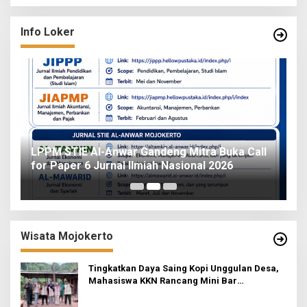
Info Loker
o
LPPM STIE Al-Anwar Gandeng Mitra Buka Call
ah
for Paper 6 Jurnal Ilmiah Nasional 2026
I
Wisata Mojokerto
Tingkatkan Daya Saing Kopi Unggulan Desa,
Mahasiswa KKN Rancang Mini Bar
Fungsional di Rejosari