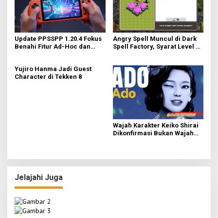
Update PPSSPP 1.20.4 Fokus
Angry Spell Muncul di Dark
Benahi Fitur Ad-Hoc dan
Spell Factory, Syarat Level 8
Dukung Upscaling Tekstur
untuk Unlock
GPU Baru
Yujiro Hanma Jadi Guest
Character di Tekken 8
Wajah Karakter Keiko Shirai
Dikonfirmasi Bukan Wajah
Asli Ado
Jelajahi Juga