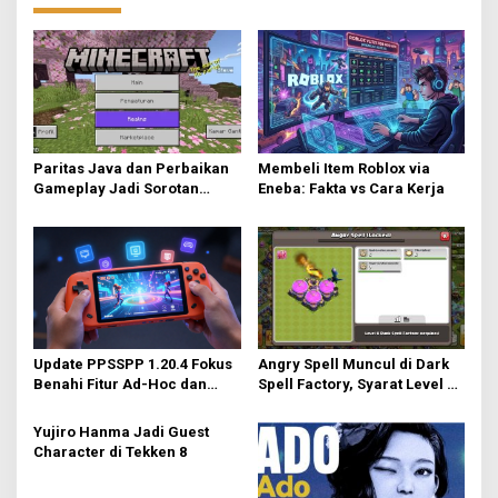
Paritas Java dan Perbaikan
Membeli Item Roblox via
Gameplay Jadi Sorotan
Eneba: Fakta vs Cara Kerja
Utama di Minecraft Bedrock
26.40
Update PPSSPP 1.20.4 Fokus
Angry Spell Muncul di Dark
Benahi Fitur Ad-Hoc dan
Spell Factory, Syarat Level 8
Dukung Upscaling Tekstur
untuk Unlock
GPU Baru
Yujiro Hanma Jadi Guest
Character di Tekken 8