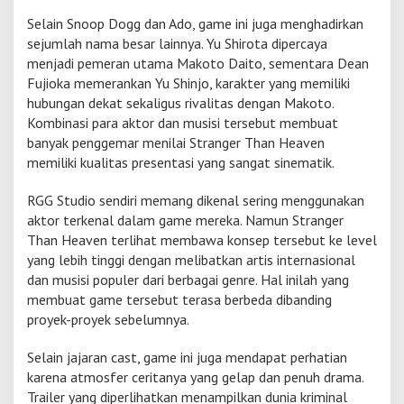
S
Selain Snoop Dogg dan Ado, game ini juga menghadirkan
a
sejumlah nama besar lainnya.
Yu Shirota
dipercaya
t
menjadi pemeran utama Makoto Daito, sementara
Dean
u
n
Fujioka
memerankan Yu Shinjo, karakter yang memiliki
y
hubungan dekat sekaligus rivalitas dengan Makoto.
a
Kombinasi para aktor dan musisi tersebut membuat
banyak penggemar menilai Stranger Than Heaven
memiliki kualitas presentasi yang sangat sinematik.
RGG Studio sendiri memang dikenal sering menggunakan
aktor terkenal dalam game mereka. Namun Stranger
Than Heaven terlihat membawa konsep tersebut ke level
yang lebih tinggi dengan melibatkan artis internasional
dan musisi populer dari berbagai genre. Hal inilah yang
membuat game tersebut terasa berbeda dibanding
proyek-proyek sebelumnya.
Selain jajaran cast, game ini juga mendapat perhatian
karena atmosfer ceritanya yang gelap dan penuh drama.
Trailer yang diperlihatkan menampilkan dunia kriminal