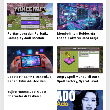
Paritas Java dan Perbaikan
Membeli Item Roblox via
Gameplay Jadi Sorotan
Eneba: Fakta vs Cara Kerja
Utama di Minecraft Bedrock
26.40
Update PPSSPP 1.20.4 Fokus
Angry Spell Muncul di Dark
Benahi Fitur Ad-Hoc dan
Spell Factory, Syarat Level 8
Dukung Upscaling Tekstur
untuk Unlock
GPU Baru
Yujiro Hanma Jadi Guest
Character di Tekken 8