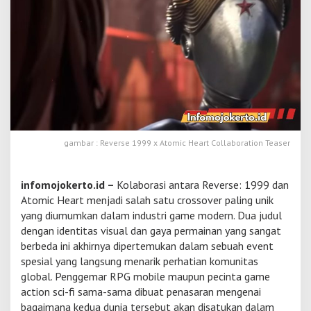
r
R
e
v
e
r
s
e
1
9
9
gambar : Reverse 1999 x Atomic Heart Collaboration Teaser
9
x
A
infomojokerto.id –
Kolaborasi antara Reverse: 1999 dan
t
o
Atomic Heart menjadi salah satu crossover paling unik
m
yang diumumkan dalam industri game modern. Dua judul
i
dengan identitas visual dan gaya permainan yang sangat
c
berbeda ini akhirnya dipertemukan dalam sebuah event
H
e
spesial yang langsung menarik perhatian komunitas
a
global. Penggemar RPG mobile maupun pecinta game
r
action sci-fi sama-sama dibuat penasaran mengenai
t
bagaimana kedua dunia tersebut akan disatukan dalam
B