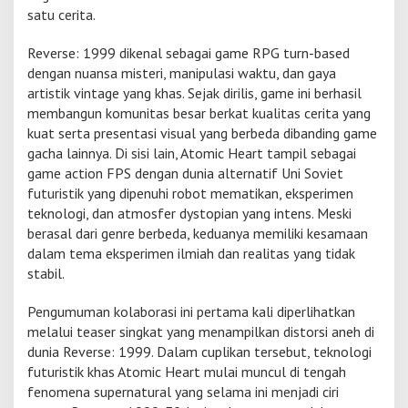
satu cerita.
u
a
t
Reverse: 1999 dikenal sebagai game RPG turn-based
F
dengan nuansa misteri, manipulasi waktu, dan gaya
a
artistik vintage yang khas. Sejak dirilis, game ini berhasil
n
membangun komunitas besar berkat kualitas cerita yang
s
O
kuat serta presentasi visual yang berbeda dibanding game
p
gacha lainnya. Di sisi lain, Atomic Heart tampil sebagai
t
game action FPS dengan dunia alternatif Uni Soviet
i
futuristik yang dipenuhi robot mematikan, eksperimen
m
i
teknologi, dan atmosfer dystopian yang intens. Meski
s
berasal dari genre berbeda, keduanya memiliki kesamaan
dalam tema eksperimen ilmiah dan realitas yang tidak
stabil.
Pengumuman kolaborasi ini pertama kali diperlihatkan
melalui teaser singkat yang menampilkan distorsi aneh di
dunia Reverse: 1999. Dalam cuplikan tersebut, teknologi
futuristik khas Atomic Heart mulai muncul di tengah
fenomena supernatural yang selama ini menjadi ciri