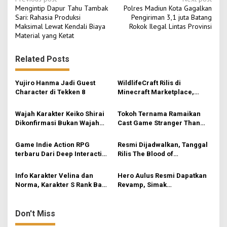
P
Mengintip Dapur Tahu Tambak
Polres Madiun Kota Gagalkan
o
Sari: Rahasia Produksi
Pengiriman 3,1 juta Batang
Maksimal Lewat Kendali Biaya
Rokok Ilegal Lintas Provinsi
s
Material yang Ketat
t
n
Related Posts
a
v
Yujiro Hanma Jadi Guest
WildlifeCraft Rilis di
Character di Tekken 8
Minecraft Marketplace,
i
Hadirkan 50+ Biome & 200+
Spesies Hewan Baru
g
Wajah Karakter Keiko Shirai
Tokoh Ternama Ramaikan
Dikonfirmasi Bukan Wajah
Cast Game Stranger Than
a
Asli Ado
Heaven, Snoop Dogg Salah
t
Satunya
Game Indie Action RPG
Resmi Dijadwalkan, Tanggal
i
terbaru Dari Deep Interactive
Rilis The Blood of
– AetherCycle
Dawnwalker
o
Info Karakter Velina dan
Hero Aulus Resmi Dapatkan
n
Norma, Karakter S Rank Baru
Revamp, Simak
Mendatang Zenless Zone
Penjelasannya
Zero
Don't Miss