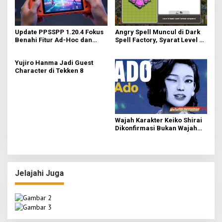
Update PPSSPP 1.20.4 Fokus
Angry Spell Muncul di Dark
Benahi Fitur Ad-Hoc dan
Spell Factory, Syarat Level 8
Dukung Upscaling Tekstur
untuk Unlock
GPU Baru
Yujiro Hanma Jadi Guest
Character di Tekken 8
Wajah Karakter Keiko Shirai
Dikonfirmasi Bukan Wajah
Asli Ado
Jelajahi Juga