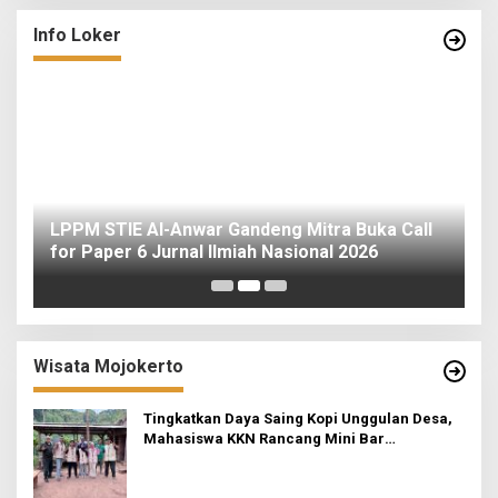
Info Loker
o
LPPM STIE Al-Anwar Gandeng Mitra Buka Call
ah
for Paper 6 Jurnal Ilmiah Nasional 2026
I
Wisata Mojokerto
Tingkatkan Daya Saing Kopi Unggulan Desa,
Mahasiswa KKN Rancang Mini Bar
Fungsional di Rejosari