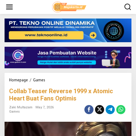
S
k
i
p
t
o
c
o
n
t
e
n
t
Homepage
/
Games
C
o
Collab Teaser Reverse 1999 x Atomic
l
l
Heart Buat Fans Optimis
a
b
Zaki Multazam
May 7, 2026
Games
T
e
a
s
e