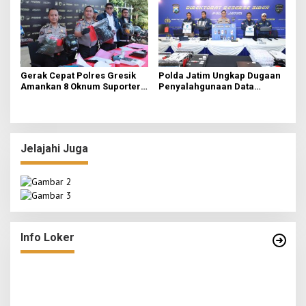
Gerak Cepat Polres Gresik
Polda Jatim Ungkap Dugaan
Amankan 8 Oknum Suporter
Penyalahgunaan Data
Terlibat Pengeroyokan
Pribadi untuk Layanan OTP
Ilegal, Tiga Tersangka
Diamankan
Jelajahi Juga
Info Loker