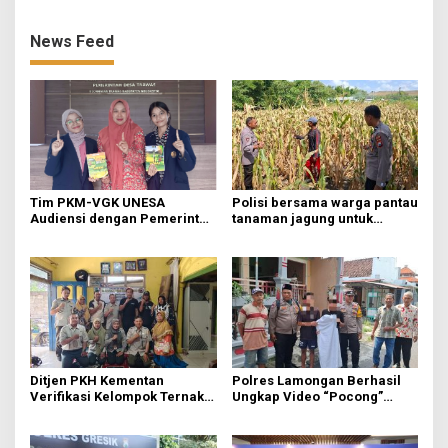
News Feed
Tim PKM-VGK UNESA
Polisi bersama warga pantau
Audiensi dengan Pemerintah
tanaman jagung untuk
Desa Trawas, Gali Masalah
swasembada pangan
Hama Tikus untuk
Indonesia bersama
Kembangkan MOSAI
Ditjen PKH Kementan
Polres Lamongan Berhasil
Verifikasi Kelompok Ternak
Ungkap Video “Pocong”
di Jombang, Siapkan 9 Paket
Viral, Ternyata Ulah Pelajar
Program Ayam Petelur
Iseng FOMO Buat Konten