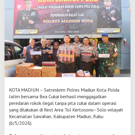
n
K
o
t
a
G
a
g
a
l
k
a
n
P
e
n
KOTA MADIUN – Satreskrim Polres Madiun Kota Polda
g
Jatim bersama Bea Cukai berhasil menggagalkan
i
r
peredaran rokok ilegal tanpa pita cukai dalam operasi
i
yang dilakukan di Rest Area Tol Kertosono–Solo wilayah
m
Kecamatan Sawahan, Kabupaten Madiun, Rabu
a
(6/5/2026).
n
3
,