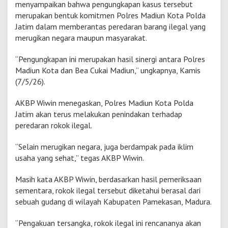
menyampaikan bahwa pengungkapan kasus tersebut
t
merupakan bentuk komitmen Polres Madiun Kota Polda
a
Jatim dalam memberantas peredaran barang ilegal yang
s
P
merugikan negara maupun masyarakat.
r
o
“Pengungkapan ini merupakan hasil sinergi antara Polres
v
Madiun Kota dan Bea Cukai Madiun,” ungkapnya, Kamis
i
(7/5/26).
n
s
i
AKBP Wiwin menegaskan, Polres Madiun Kota Polda
Jatim akan terus melakukan penindakan terhadap
peredaran rokok ilegal.
“Selain merugikan negara, juga berdampak pada iklim
usaha yang sehat,” tegas AKBP Wiwin.
Masih kata AKBP Wiwin, berdasarkan hasil pemeriksaan
sementara, rokok ilegal tersebut diketahui berasal dari
sebuah gudang di wilayah Kabupaten Pamekasan, Madura.
“Pengakuan tersangka, rokok ilegal ini rencananya akan