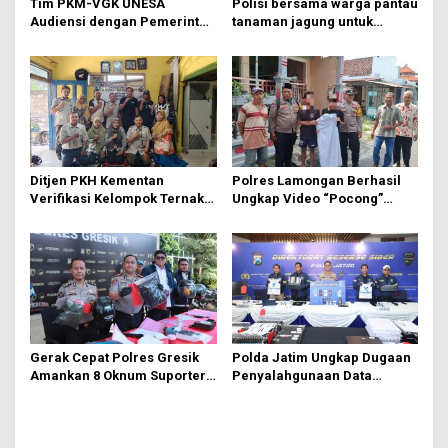
t
Tim PKM-VGK UNESA
Polisi bersama warga pantau
Audiensi dengan Pemerintah
tanaman jagung untuk
i
Desa Trawas, Gali Masalah
swasembada pangan
o
Hama Tikus untuk
Indonesia bersama
Kembangkan MOSAI
n
Ditjen PKH Kementan
Polres Lamongan Berhasil
Verifikasi Kelompok Ternak
Ungkap Video “Pocong”
di Jombang, Siapkan 9 Paket
Viral, Ternyata Ulah Pelajar
Program Ayam Petelur
Iseng FOMO Buat Konten
Gerak Cepat Polres Gresik
Polda Jatim Ungkap Dugaan
Amankan 8 Oknum Suporter
Penyalahgunaan Data
Terlibat Pengeroyokan
Pribadi untuk Layanan OTP
Ilegal, Tiga Tersangka
Diamankan