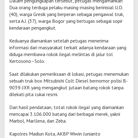
Dalam pengungkapan tersebut, petugas mengamankan
1
Dua orang terduga pelaku masing-masing berinisial U.D.
j
(40), warga Gresik yang berperan sebagai pengawal truk,
u
serta A.J. (37), warga Bogor yang bertugas sebagai sopir
t
a
kendaraan pengangkut.
B
a
Keduanya diamankan setelah petugas menerima
t
informasi dari masyarakat terkait adanya kendaraan yang
a
diduga membawa rokok ilegal melintas di jalur tol
n
g
Kertosono–Solo.
R
o
Saat dilakukan pemeriksaan di lokasi, petugas menemukan
k
sebuah truk box Mitsubishi Colt Diesel bernomor polisi B-
o
9039-JXR yang mengangkut jutaan batang rokok tanpa
k
I
dilekati pita cukai resmi.
l
e
Dari hasil pendataan, total rokok ilegal yang diamankan
g
mencapai 3.106.000 batang dari berbagai merek, yakni
a
Marbol, Marllena, dan Zeba.
l
L
i
Kapolres Madiun Kota, AKBP Wiwin Junianto
n