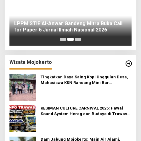
o
LPPM STIE Al-Anwar Gandeng Mitra Buka Call
ah
for Paper 6 Jurnal Ilmiah Nasional 2026
I
Wisata Mojokerto
Tingkatkan Daya Saing Kopi Unggulan Desa,
Mahasiswa KKN Rancang Mini Bar
Fungsional di Rejosari
KESIMAN CULTURE CARNIVAL 2026: Pawai
Sound System Horeg dan Budaya di Trawas
Mojokerto
Dam Jabung Mojokerto: Main Air Alami,