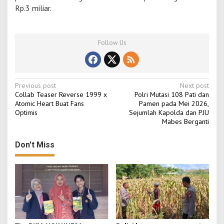
Rp.3 miliar.
Follow Us
P
Previous post
Next post
Collab Teaser Reverse 1999 x
Polri Mutasi 108 Pati dan
o
Atomic Heart Buat Fans
Pamen pada Mei 2026,
Optimis
Sejumlah Kapolda dan PJU
s
Mabes Berganti
t
n
Don't Miss
a
v
i
g
a