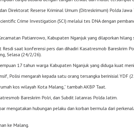
 dan Direktorat Reserse Kriminal Umum (Ditreskrimum) Polda Jawa T
ientific Crime Investigation (SCI) melalui tes DNA dengan pemban
Kecamatan Patianrowo, Kabupaten Nganjuk yang dilaporkan hilang s
esdi saat konferensi pers dan dihadiri Kasatresmob Bareskrim Pol
ng, Selasa (24/2/26).
 perempuan 17 tahun warga Kabupaten Nganjuk yang diduga kuat meni
sif, Polisi mengarah kepada satu orang tersangka berinisial YDF (
 rumah kos wilayah Kota Malang,” tambah AKBP Taat.
tresmob Bareskrim Polri, dan Subdit Jatanras Polda Jatim.
ar mengatakan hubungan pelaku dan korban bermula dari perkenalan 
nan ke Malang.