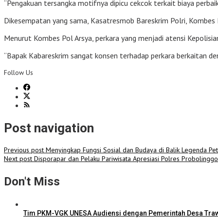
“Pengakuan tersangka motifnya dipicu cekcok terkait biaya perbai
Dikesempatan yang sama, Kasatresmob Bareskrim Polri, Kombes P
Menurut Kombes Pol Arsya, perkara yang menjadi atensi Kepolisi
“Bapak Kabareskrim sangat konsen terhadap perkara berkaitan de
Follow Us
Post navigation
Previous post
Menyingkap Fungsi Sosial dan Budaya di Balik Legenda Pet
Next post
Disporapar dan Pelaku Pariwisata Apresiasi Polres Probolingg
Don't Miss
Tim PKM-VGK UNESA Audiensi dengan Pemerintah Desa Traw