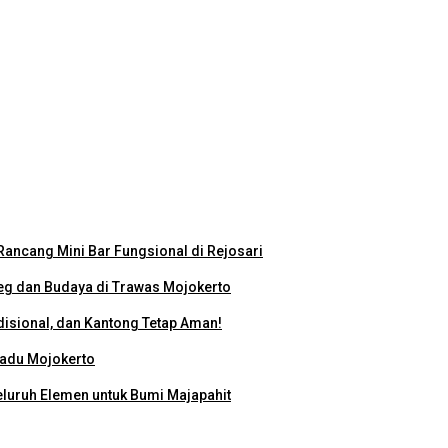
eo Profil Kampus Berhadiah Jutaan Rupiah
miah Nasional 2026
ancang Mini Bar Fungsional di Rejosari
g dan Budaya di Trawas Mojokerto
disional, dan Kantong Tetap Aman!
padu Mojokerto
eluruh Elemen untuk Bumi Majapahit