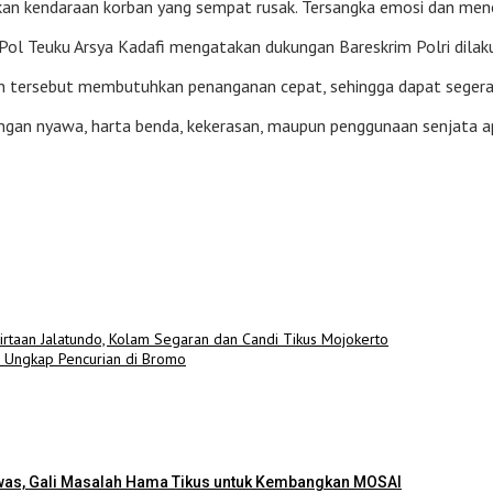
kan kendaraan korban yang sempat rusak. Tersangka emosi dan mence
ol Teuku Arsya Kadafi mengatakan dukungan Bareskrim Polri dilaku
an tersebut membutuhkan penanganan cepat, sehingga dapat segera
ngan nyawa, harta benda, kekerasan, maupun penggunaan senjata api
irtaan Jalatundo, Kolam Segaran dan Candi Tikus Mojokerto
o Ungkap Pencurian di Bromo
as, Gali Masalah Hama Tikus untuk Kembangkan MOSAI