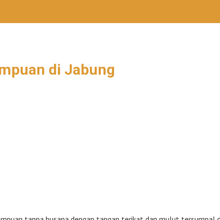
empuan di Jabung
empuan tanpa busana dengan tangan terikat dan mulut tersumpal 