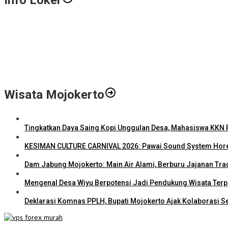
Info Loker
Gali Potensi Kreatif, STIE Al-Anwar Mojokerto Gelar Kompetisi Vid
LPPM STIE Al-Anwar Gandeng Mitra Buka Call for Paper 6 Jurnal Il
Info Loker: Kasir Barber Shop Surabaya
Wisata Mojokerto
Tingkatkan Daya Saing Kopi Unggulan Desa, Mahasiswa KKN R
KESIMAN CULTURE CARNIVAL 2026: Pawai Sound System Hore
Dam Jabung Mojokerto: Main Air Alami, Berburu Jajanan Tra
Mengenal Desa Wiyu Berpotensi Jadi Pendukung Wisata Ter
Deklarasi Komnas PPLH, Bupati Mojokerto Ajak Kolaborasi S