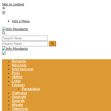
Skip to content
Add a Menu
Beranda
Nasional
Internasional
Polri
UMKM
Loker
Edukasi
Perpajakan
Olahraga
Otomotif
Sejarah
Wisata
Teknologi