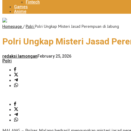
Fintech
Games
Anime
Homepage
/
Polri
Polri Ungkap Misteri Jasad Perempuan di Jabung
Polri Ungkap Misteri Jasad Per
redaksi lamongan
February 25, 2026
Polri
MALANG – Polres Malang berhasil mengungkap misteri jasad per