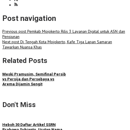
Post navigation
Previous post
Pemkab Mojokerto Rilis 3 Layanan Digital untuk ASN dan
Pensiunan
Next post
Di Tengah Kota Mojokerto, Kafe Tiga Lapan Samaran
Tawarkan Nuansa Khas
Related Posts
Meski Pramusim, Semifinal Persib
vs Persija dan Persebaya vs
Arema Dijamin Sengit
Don't Miss
Heboh 30 Daftar Artikel SSRN
Prabowo Subianto, Urutan Nama