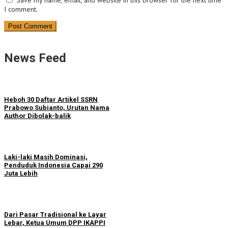
Save my name, email, and website in this browser for the next time
I comment.
News Feed
Heboh 30 Daftar Artikel SSRN
Prabowo Subianto, Urutan Nama
Author Dibolak-balik
Laki-laki Masih Dominasi,
Penduduk Indonesia Capai 290
Juta Lebih
Dari Pasar Tradisional ke Layar
Lebar, Ketua Umum DPP IKAPPI