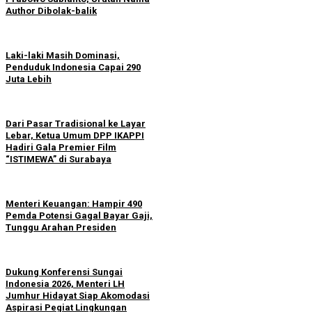
Author Dibolak-balik
Laki-laki Masih Dominasi,
Penduduk Indonesia Capai 290
Juta Lebih
Dari Pasar Tradisional ke Layar
Lebar, Ketua Umum DPP IKAPPI
Hadiri Gala Premier Film
“ISTIMEWA” di Surabaya
Menteri Keuangan: Hampir 490
Pemda Potensi Gagal Bayar Gaji,
Tunggu Arahan Presiden
Dukung Konferensi Sungai
Indonesia 2026, Menteri LH
Jumhur Hidayat Siap Akomodasi
Aspirasi Pegiat Lingkungan