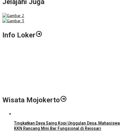
Jelajahi Juga
Info Loker
Gali Potensi Kreatif, STIE Al-Anwar Mojokerto Gelar Kompetisi
Video Profil Kampus Berhadiah Jutaan Rupiah
LPPM STIE Al-Anwar Gandeng Mitra Buka Call for Paper 6 Jurnal
Ilmiah Nasional 2026
Info Loker: Kasir Barber Shop Surabaya
Wisata Mojokerto
Tingkatkan Daya Saing Kopi Unggulan Desa, Mahasiswa
KKN Rancang Mini Bar Fungsional di Rejosari