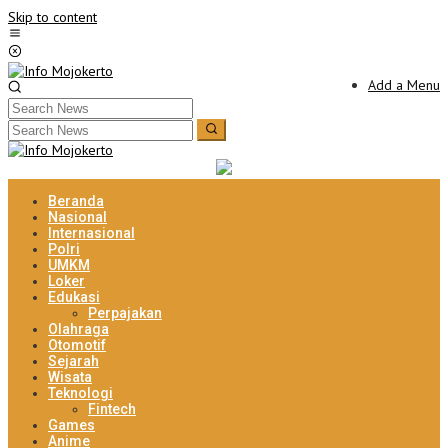
Skip to content
Add a Menu
Beranda
Nasional
Internasional
Polri
UMKM
Loker
Edukasi
Perpajakan
Olahraga
Otomotif
Sejarah
Wisata
Teknologi
Fintech
Games
Anime