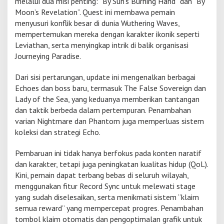
melalui dua misi penting: “By Sun’s Burning Hand” dan “By
Moon’s Revelation”. Quest ini membawa pemain
menyusuri konflik besar di dunia Wuthering Waves,
mempertemukan mereka dengan karakter ikonik seperti
Leviathan, serta menyingkap intrik di balik organisasi
Journeying Paradise.
Dari sisi pertarungan, update ini mengenalkan berbagai
Echoes dan boss baru, termasuk The False Sovereign dan
Lady of the Sea, yang keduanya memberikan tantangan
dan taktik berbeda dalam pertempuran. Penambahan
varian Nightmare dan Phantom juga memperluas sistem
koleksi dan strategi Echo.
Pembaruan ini tidak hanya berfokus pada konten naratif
dan karakter, tetapi juga peningkatan kualitas hidup (QoL).
Kini, pemain dapat terbang bebas di seluruh wilayah,
menggunakan fitur Record Sync untuk melewati stage
yang sudah diselesaikan, serta menikmati sistem “klaim
semua reward” yang mempercepat progres. Penambahan
tombol klaim otomatis dan pengoptimalan grafik untuk