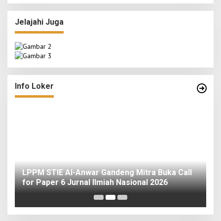
Jelajahi Juga
Info Loker
o
LPPM STIE Al-Anwar Gandeng Mitra Buka Call
ah
for Paper 6 Jurnal Ilmiah Nasional 2026
I