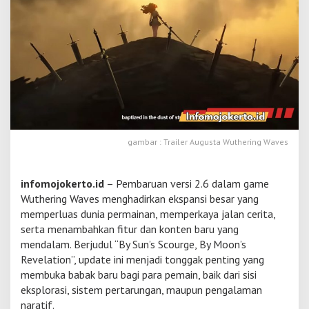
r
i
n
g
W
a
v
e
s
2
.
gambar : Trailer Augusta Wuthering Waves
6
,
D
infomojokerto.id
– Pembaruan versi 2.6 dalam game
e
b
Wuthering Waves menghadirkan ekspansi besar yang
u
memperluas dunia permainan, memperkaya jalan cerita,
t
serta menambahkan fitur dan konten baru yang
A
mendalam. Berjudul “By Sun’s Scourge, By Moon’s
u
g
Revelation”, update ini menjadi tonggak penting yang
u
membuka babak baru bagi para pemain, baik dari sisi
s
eksplorasi, sistem pertarungan, maupun pengalaman
t
naratif.
a