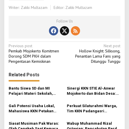
Writer: Zakki Multazam
Editor: Zakki Multazam
Follow Us
P
Previous post
Next post
Pemkab Mojokerto Komitmen
Hollow Knight: Silksong,
o
Dorong SDM PKH dalam
Penantian Lama Fans yang
Pengentasan Kemiskinan
Ditunggu Tunggu
s
t
Related Posts
n
a
Bantu Siswa SD dan MI
Sinergi KKN STIE Al-Anwar
v
Pelajari Materi Sekolah,
Mojokerto dan Bidan Desa:
KKN-Sains STIE Al-Anwar
Mahasiswa KKN-Sains STIE
i
Inisiasi Bimbel Ceria di Desa
Al-Anwar Mojokerto
Gali Potensi Usaha Lokal,
Perkuat Silaturahmi Warga,
Jatirejo
Kampanyekan Hidup Bersih
g
Mahasiswa KKN Petakan
Tim KKN Padangasri
di Desa Mojogeneng
Peluang Pasar Keripik
Kolaborasi Bareng PKK
a
Pisang ‘Skecho Krispi’ di
Lewat Senam Sehat dan
Siasat Musiman Pak Waras:
Wabup Muhammad Rizal
t
Desa Rejosari
Pemantapan Program
Olah Cengkeh Saat Kemarau,
Octavian: Pencabutan Perda