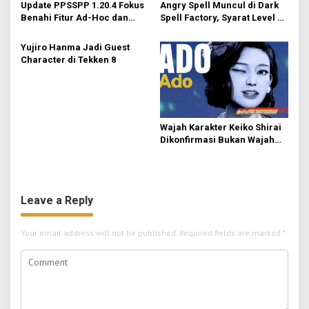
Update PPSSPP 1.20.4 Fokus
Angry Spell Muncul di Dark
Benahi Fitur Ad-Hoc dan
Spell Factory, Syarat Level 8
Dukung Upscaling Tekstur
untuk Unlock
GPU Baru
Yujiro Hanma Jadi Guest
Character di Tekken 8
Wajah Karakter Keiko Shirai
Dikonfirmasi Bukan Wajah
Asli Ado
Leave a Reply
Your email address will not be published.
Required fields are marked
*