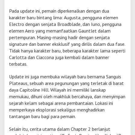
d
a
Pada update ini, pemain diperkenalkan dengan dua
n
karakter baru bintang lima: Augusta, pengguna elemen
I
Electro dengan senjata Broadblade, dan Iuno, pengguna
u
elemen Aero yang memanfaatkan Gauntlet dalam
n
pertempuran. Masing-masing hadir dengan senjata
o
signature dan banner eksklusif yang dirilis dalam dua fase.
Tidak hanya karakter baru, beberapa karakter lama seperti
Carlotta dan Ciaccona juga kembali dalam banner
terbatas.
Update ini juga membuka wilayah baru bernama Sanguis
Plateaus, sebuah area pegunungan yang terletak di barat
daya Capitoline Hill. Wilayah ini memiliki lanskap
memukau, dihuni oleh makhluk bercahaya, dan menyimpan
sejarah kelam sebagai arena pembantaian. Lokasi ini
memperkaya eksplorasi sekaligus menghadirkan
tantangan baru bagi para pemain.
Selain itu, cerita utama dalam Chapter 2 berlanjut