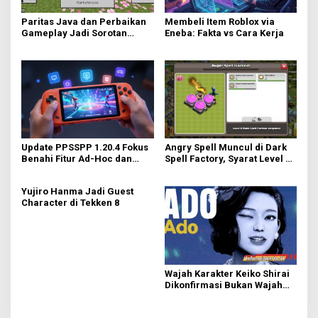
Paritas Java dan Perbaikan
Membeli Item Roblox via
Gameplay Jadi Sorotan
Eneba: Fakta vs Cara Kerja
Utama di Minecraft Bedrock
26.40
Update PPSSPP 1.20.4 Fokus
Angry Spell Muncul di Dark
Benahi Fitur Ad-Hoc dan
Spell Factory, Syarat Level 8
Dukung Upscaling Tekstur
untuk Unlock
GPU Baru
Yujiro Hanma Jadi Guest
Character di Tekken 8
Wajah Karakter Keiko Shirai
Dikonfirmasi Bukan Wajah
Asli Ado