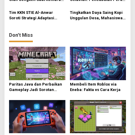
i
Garap Durian Kala Hujan
untuk Tertibkan Aturan di
Mojokerto
Tim KKN STIE Al-Anwar
Tingkatkan Daya Saing Kopi
o
Soroti Strategi Adaptasi
Unggulan Desa, Mahasiswa
n
UMKM Kerupuk Bawang “3
KKN Rancang Mini Bar
Putra” di Desa Jatirejo
Fungsional di Rejosari
Don't Miss
Paritas Java dan Perbaikan
Membeli Item Roblox via
Gameplay Jadi Sorotan
Eneba: Fakta vs Cara Kerja
Utama di Minecraft Bedrock
26.40