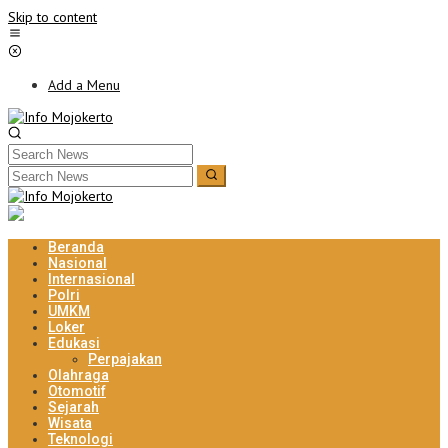
Skip to content
Add a Menu
Beranda
Nasional
Internasional
Polri
UMKM
Loker
Edukasi
Perpajakan
Olahraga
Otomotif
Sejarah
Wisata
Teknologi