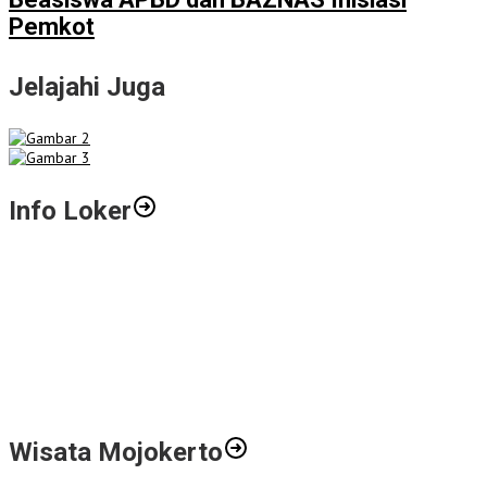
Pemkot
Jelajahi Juga
Info Loker
Gali Potensi Kreatif, STIE Al-Anwar Mojokerto Gelar Kompetisi
Video Profil Kampus Berhadiah Jutaan Rupiah
LPPM STIE Al-Anwar Gandeng Mitra Buka Call for Paper 6 Jurnal
Ilmiah Nasional 2026
Info Loker: Kasir Barber Shop Surabaya
Wisata Mojokerto