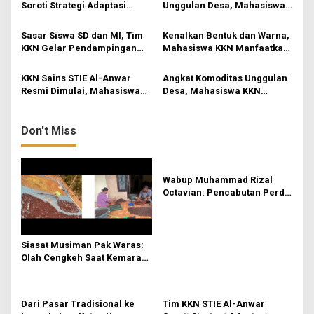
Soroti Strategi Adaptasi
Unggulan Desa, Mahasiswa
a
UMKM Kerupuk Bawang “3
KKN Rancang Mini Bar
t
Putra” di Desa Jatirejo
Fungsional di Rejosari
Sasar Siswa SD dan MI, Tim
Kenalkan Bentuk dan Warna,
i
KKN Gelar Pendampingan
Mahasiswa KKN Manfaatkan
Literasi Dasar dan Edukasi
Media Origami di Pos PAUD
o
Anti-Bullying di Mojokerto
Permata Bunda
KKN Sains STIE Al-Anwar
Angkat Komoditas Unggulan
n
Resmi Dimulai, Mahasiswa
Desa, Mahasiswa KKN
Kelompok 3 Fokuskan
Rejosari Pelajari Seni
Transformasi Ekonomi dan
Barista dan Menjaga Kualitas
UMKM di Jatirejo
Produk
Don't Miss
Wabup Muhammad Rizal
Octavian: Pencabutan Perda
untuk Tertibkan Aturan di
Mojokerto
Siasat Musiman Pak Waras:
Olah Cengkeh Saat Kemarau,
Garap Durian Kala Hujan
Dari Pasar Tradisional ke
Tim KKN STIE Al-Anwar