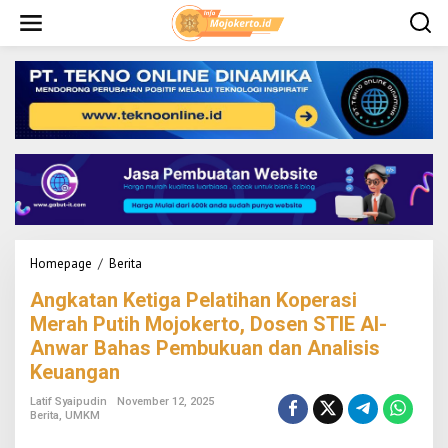
S
k
i
p
t
o
c
o
n
t
e
n
t
Homepage
/
Berita
A
n
Angkatan Ketiga Pelatihan Koperasi
g
k
Merah Putih Mojokerto, Dosen STIE Al-
a
Anwar Bahas Pembukuan dan Analisis
t
Keuangan
a
n
Latif Syaipudin
November 12, 2025
K
Berita
,
UMKM
e
t