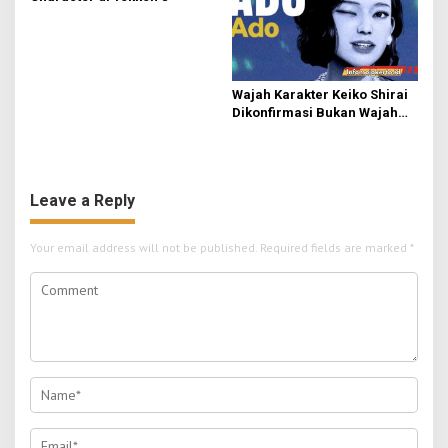
Wajah Karakter Keiko Shirai
Dikonfirmasi Bukan Wajah
Asli Ado
Leave a Reply
Your email address will not be published.
Required fields are marked
*