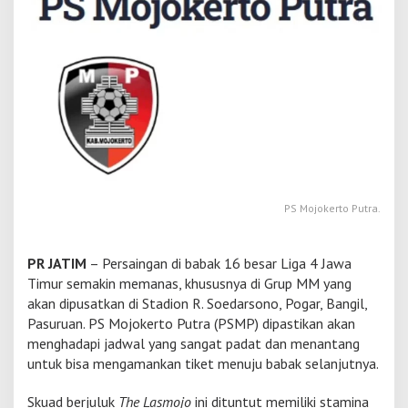
a
p
P
S
M
o
j
o
k
e
r
t
PS Mojokerto Putra.
o
P
u
t
PR JATIM
– Persaingan di babak 16 besar Liga 4 Jawa
r
Timur semakin memanas, khususnya di Grup MM yang
a
akan dipusatkan di Stadion R. Soedarsono, Pogar, Bangil,
d
Pasuruan. PS Mojokerto Putra (PSMP) dipastikan akan
i
B
menghadapi jadwal yang sangat padat dan menantang
a
untuk bisa mengamankan tiket menuju babak selanjutnya.
b
a
Skuad berjuluk
The Lasmojo
ini dituntut memiliki stamina
k