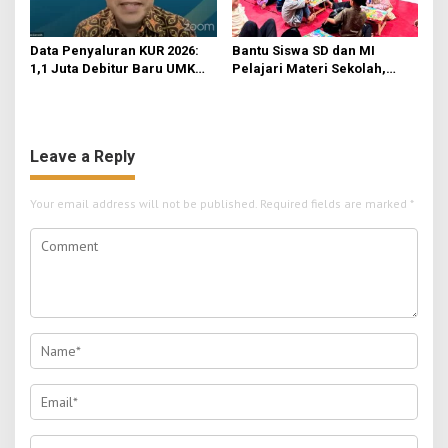
Data Penyaluran KUR 2026:
Bantu Siswa SD dan MI
1,1 Juta Debitur Baru UMKM
Pelajari Materi Sekolah,
Terakses Pembiayaan
KKN-Sains STIE Al-Anwar
Formal
Inisiasi Bimbel Ceria di Desa
Jatirejo
Leave a Reply
Your email address will not be published.
Required fields are marked
*