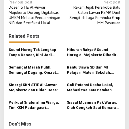
P
Previous post
Next post
Dosen STIE Al-Anwar
Rekam Jejak Persikoba Batu
o
Mojokerto Dorong Digitalisasi
Calon Lawan PSMP, Duel
UMKM Melalui Pendampingan
Sengit di Laga Pembuka Grup
s
NIB dan Sertifikasi Halal
MM Pasuruan
t
n
Related Posts
a
v
Sound Horeg Tak Lengkap
Hiburan Rakyat! Sound
Tanpa Dancer, Kini Jadi
Horeg di Mojokerto Dihadiri
i
Profesi Favorit Anak Muda
Warga dari Luar Kota
g
Semangat Merah Putih,
Bantu Siswa SD dan MI
Semangat Dagang: Omzet
Pelajari Materi Sekolah,
a
Pedagang Agustusan Capai
KKN-Sains STIE Al-Anwar
t
Ratusan Ribu
Inisiasi Bimbel Ceria di Desa
Sinergi KKN STIE Al-Anwar
Gali Potensi Usaha Lokal,
Jatirejo
i
Mojokerto dan Bidan Desa:
Mahasiswa KKN Petakan
Mahasiswa KKN-Sains STIE
Peluang Pasar Keripik
o
Al-Anwar Mojokerto
Pisang ‘Skecho Krispi’ di
Perkuat Silaturahmi Warga,
Siasat Musiman Pak Waras:
Kampanyekan Hidup Bersih
Desa Rejosari
n
Tim KKN Padangasri
Olah Cengkeh Saat Kemarau,
di Desa Mojogeneng
Kolaborasi Bareng PKK
Garap Durian Kala Hujan
Lewat Senam Sehat dan
Pemantapan Program
Don't Miss