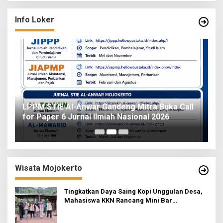
Info Loker
o
LPPM STIE Al-Anwar Gandeng Mitra Buka Call
ah
for Paper 6 Jurnal Ilmiah Nasional 2026
I
Wisata Mojokerto
Tingkatkan Daya Saing Kopi Unggulan Desa,
Mahasiswa KKN Rancang Mini Bar
Fungsional di Rejosari