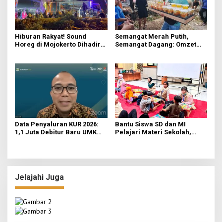
Hiburan Rakyat! Sound
Semangat Merah Putih,
Horeg di Mojokerto Dihadiri
Semangat Dagang: Omzet
Warga dari Luar Kota
Pedagang Agustusan Capai
Ratusan Ribu
Data Penyaluran KUR 2026:
Bantu Siswa SD dan MI
1,1 Juta Debitur Baru UMKM
Pelajari Materi Sekolah,
Terakses Pembiayaan
KKN-Sains STIE Al-Anwar
Formal
Inisiasi Bimbel Ceria di Desa
Jatirejo
Jelajahi Juga