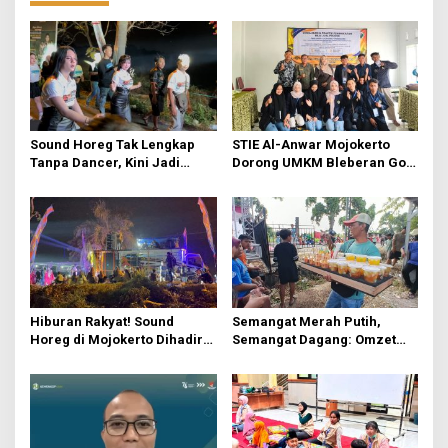
Sound Horeg Tak Lengkap
STIE Al-Anwar Mojokerto
Tanpa Dancer, Kini Jadi
Dorong UMKM Bleberan Go
Profesi Favorit Anak Muda
Digital Lewat Teknik
Packaging dan Pemasaran
Hiburan Rakyat! Sound
Semangat Merah Putih,
Horeg di Mojokerto Dihadiri
Semangat Dagang: Omzet
Warga dari Luar Kota
Pedagang Agustusan Capai
Ratusan Ribu