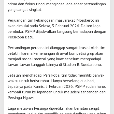
prima dan fokus tinggi mengingat jeda antar pertandingan
8
B
yang sangat singkat.
e
s
Perjuangan tim kebanggaan masyarakat Mojokerto ini
a
akan dimulai pada Selasa, 3 Februari 2026. Dalam laga
r
pembuka, PSMP dijadwalkan langsung berhadapan dengan
L
i
Persikoba Batu.
g
a
Pertandingan perdana ini dianggap sangat krusial oleh tim
4
pelatih, karena kemenangan di awal kompetisi grup akan
menjadi modal mental yang kuat sebelum menghadapi
lawan-lawan tangguh lainnya di Stadion R. Soedarsono.
Setelah menghadapi Persikoba, tim tidak memiliki banyak
waktu untuk beristirahat. Hanya berselang dua hari,
tepatnya pada Kamis, 5 Februari 2026, PSMP sudah harus
kembali turun ke lapangan untuk meladeni tantangan dari
Persinga Ngawi.
Laga melawan Persinga diprediksi akan berjalan sengit,
mengingat kedua tim memiliki sejarah rivalitas yang cukup