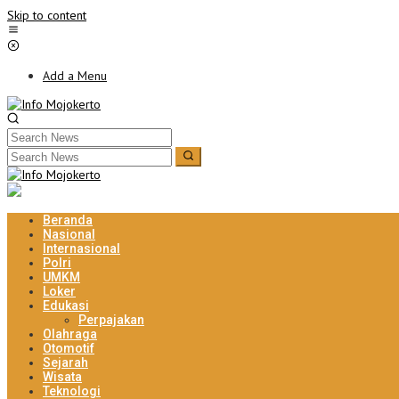
Skip to content
Add a Menu
Beranda
Nasional
Internasional
Polri
UMKM
Loker
Edukasi
Perpajakan
Olahraga
Otomotif
Sejarah
Wisata
Teknologi