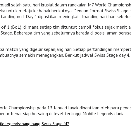
enjadi salah satu hari krusial dalam rangkaian M7 World Champions
ka untuk melaju ke babak berikutnya. Dengan format Swiss Stage, 
tandingan di Day 4 dipastikan meningkat dibanding hari-hari sebelu
of 1 (Bo1), di mana setiap tim dituntut tampil fokus sejak menit a
ss Stage. Beberapa tim yang sebelumnya berada di posisi aman be
apa match yang digelar sepanjang hari. Setiap pertandingan mempe
mbuatnya semakin menegangkan. Berikut jadwal Swiss Stage day 4.
rld Championship pada 13 Januari layak dinantikan oleh para pengg
benar-benar siap bersaing di level tertinggi Mobile Legends dunia
le legends: bang bang
Swiss Stage M7