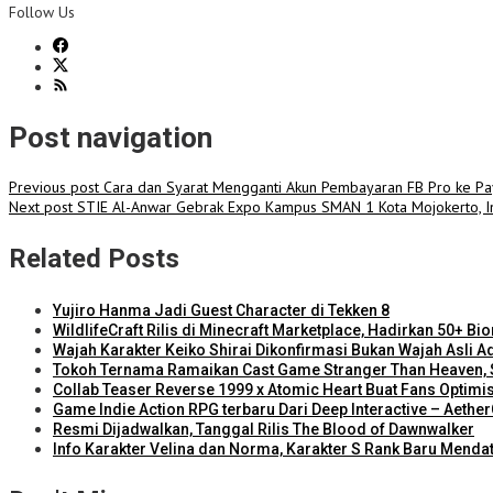
Follow Us
Post navigation
Previous post
Cara dan Syarat Mengganti Akun Pembayaran FB Pro ke Pa
Next post
STIE Al-Anwar Gebrak Expo Kampus SMAN 1 Kota Mojokerto, I
Related Posts
Yujiro Hanma Jadi Guest Character di Tekken 8
WildlifeCraft Rilis di Minecraft Marketplace, Hadirkan 50+ 
Wajah Karakter Keiko Shirai Dikonfirmasi Bukan Wajah Asli A
Tokoh Ternama Ramaikan Cast Game Stranger Than Heaven, 
Collab Teaser Reverse 1999 x Atomic Heart Buat Fans Optimi
Game Indie Action RPG terbaru Dari Deep Interactive – Aethe
Resmi Dijadwalkan, Tanggal Rilis The Blood of Dawnwalker
Info Karakter Velina dan Norma, Karakter S Rank Baru Mend