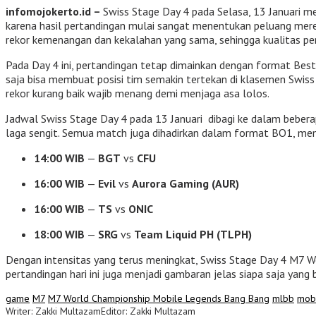
infomojokerto.id –
Swiss Stage Day 4 pada Selasa, 13 Januari m
karena hasil pertandingan mulai sangat menentukan peluang mere
rekor kemenangan dan kekalahan yang sama, sehingga kualitas per
Pada Day 4 ini, pertandingan tetap dimainkan dengan format Best 
saja bisa membuat posisi tim semakin tertekan di klasemen Swi
rekor kurang baik wajib menang demi menjaga asa lolos.
Jadwal Swiss Stage Day 4 pada 13 Januari dibagi ke dalam beber
laga sengit. Semua match juga dihadirkan dalam format BO1, me
14:00 WIB
—
BGT
vs
CFU
16:00 WIB
—
Evil
vs
Aurora Gaming (AUR)
16:00 WIB
—
TS
vs
ONIC
18:00 WIB
—
SRG
vs
Team Liquid PH (TLPH)
Dengan intensitas yang terus meningkat, Swiss Stage Day 4 M7 Wo
pertandingan hari ini juga menjadi gambaran jelas siapa saja yang 
game
M7
M7 World Championship Mobile Legends Bang Bang
mlbb
mobi
Writer: Zakki Multazam
Editor: Zakki Multazam