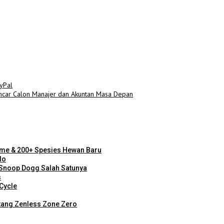
yPal
ncar Calon Manajer dan Akuntan Masa Depan
Biome & 200+ Spesies Hewan Baru
do
Snoop Dogg Salah Satunya
s
rCycle
atang Zenless Zone Zero