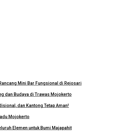
eo Profil Kampus Berhadiah Jutaan Rupiah
miah Nasional 2026
ancang Mini Bar Fungsional di Rejosari
g dan Budaya di Trawas Mojokerto
disional, dan Kantong Tetap Aman!
padu Mojokerto
eluruh Elemen untuk Bumi Majapahit