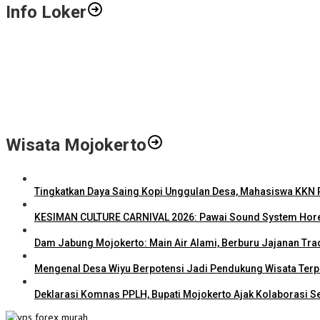
Info Loker
Gali Potensi Kreatif, STIE Al-Anwar Mojokerto Gelar Kompetisi Vid
LPPM STIE Al-Anwar Gandeng Mitra Buka Call for Paper 6 Jurnal Il
Info Loker: Kasir Barber Shop Surabaya
Wisata Mojokerto
Tingkatkan Daya Saing Kopi Unggulan Desa, Mahasiswa KKN R
KESIMAN CULTURE CARNIVAL 2026: Pawai Sound System Hore
Dam Jabung Mojokerto: Main Air Alami, Berburu Jajanan Tra
Mengenal Desa Wiyu Berpotensi Jadi Pendukung Wisata Ter
Deklarasi Komnas PPLH, Bupati Mojokerto Ajak Kolaborasi S