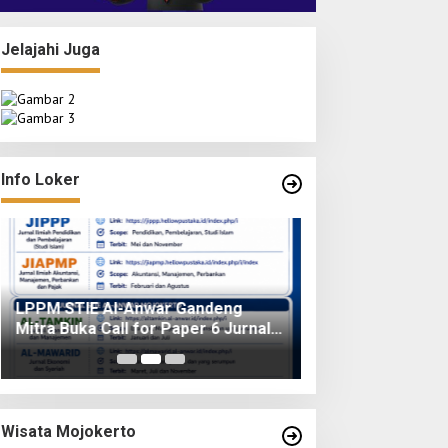
Jelajahi Juga
Info Loker
LPPM STIE Al-Anwar Gandeng
Info Loker: Kasir
Mitra Buka Call for Paper 6 Jurnal
Surabaya
Ilmiah Nasional 2026
Wisata Mojokerto