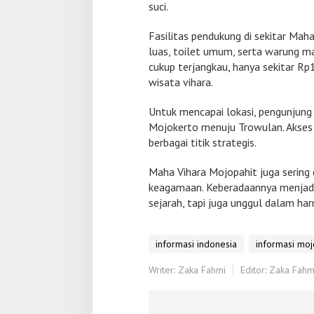
o
suci.
Fasilitas pendukung di sekitar Maha
luas, toilet umum, serta warung m
cukup terjangkau, hanya sekitar Rp
wisata vihara.
Untuk mencapai lokasi, pengunjung
Mojokerto menuju Trowulan. Akses 
berbagai titik strategis.
Maha Vihara Mojopahit juga sering 
keagamaan. Keberadaannya menjadi
sejarah, tapi juga unggul dalam h
informasi indonesia
informasi moj
Writer: Zaka Fahmi
Editor: Zaka Fahm