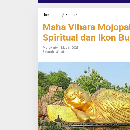
Homepage
/
Sejarah
M
a
Maha Vihara Mojopah
h
a
Spiritual dan Ikon B
V
i
h
Mojokerto
May 6, 2025
a
Sejarah
,
Wisata
r
a
M
o
j
o
p
a
h
i
t
,
D
e
s