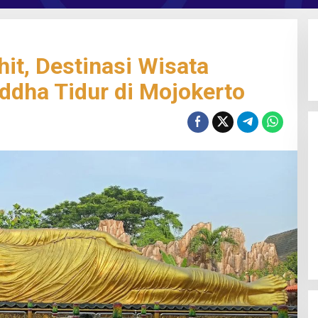
it, Destinasi Wisata
uddha Tidur di Mojokerto
Gali Potensi Kreatif, STIE Al-Anwar
Mojokerto Gelar Kompetisi Video
Profil Kampus Berhadiah Jutaan
Rupiah