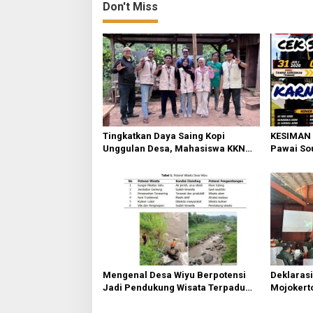
Don't Miss
Tingkatkan Daya Saing Kopi
KESIMAN 
Unggulan Desa, Mahasiswa KKN
Pawai So
Rancang Mini Bar Fungsional di
Budaya d
Rejosari
Mengenal Desa Wiyu Berpotensi
Deklaras
Jadi Pendukung Wisata Terpadu
Mojokerto
Mojokerto
Elemen u