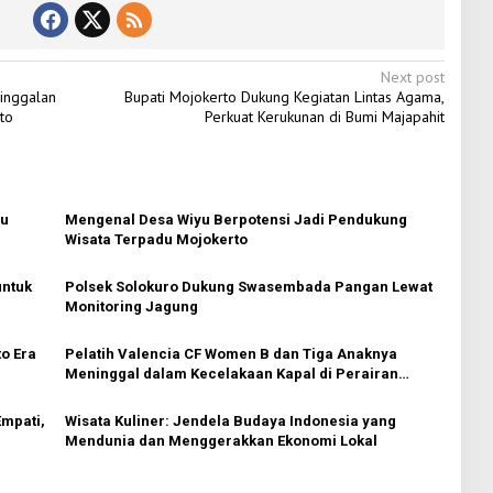
Next post
inggalan
Bupati Mojokerto Dukung Kegiatan Lintas Agama,
to
Perkuat Kerukunan di Bumi Majapahit
ru
Mengenal Desa Wiyu Berpotensi Jadi Pendukung
Wisata Terpadu Mojokerto
untuk
Polsek Solokuro Dukung Swasembada Pangan Lewat
Monitoring Jagung
to Era
Pelatih Valencia CF Women B dan Tiga Anaknya
Meninggal dalam Kecelakaan Kapal di Perairan
Komodo
mpati,
Wisata Kuliner: Jendela Budaya Indonesia yang
Mendunia dan Menggerakkan Ekonomi Lokal