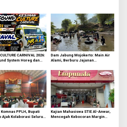
CULTURE CARNIVAL 2026:
Dam Jabung Mojokerto: Main Air
und System Horeg dan
Alami, Berburu Jajanan
i Trawas Mojokerto
Tradisional, dan Kantong Tetap
Aman!
i Komnas PPLH, Bupati
Kajian Mahasiswa STIE Al-Anwar,
 Ajak Kolaborasi Seluruh
Mencegah Kebocoran Margin
ntuk Bumi Majapahit
Tersembunyi pada Kuliner Ikonik
Mojokerto