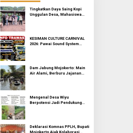
Tingkatkan Daya Saing Kopi
Unggulan Desa, Mahasiswa
KKN Rancang Mini Bar
Fungsional di Rejosari
KESIMAN CULTURE CARNIVAL
2026: Pawai Sound System
Horeg dan Budaya di Trawas
Mojokerto
Dam Jabung Mojokerto: Main
Air Alami, Berburu Jajanan
Tradisional, dan Kantong Tetap
Aman!
Mengenal Desa Wiyu
Berpotensi Jadi Pendukung
Wisata Terpadu Mojokerto
Deklarasi Komnas PPLH, Bupati
Mojokerto Ajak Kolaborasi