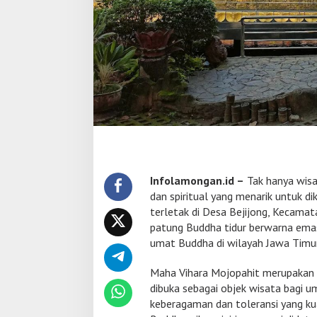
t
i
n
a
s
i
W
i
s
a
t
a
S
p
Infolamongan.id –
Tak hanya wisat
i
dan spiritual yang menarik untuk d
r
terletak di Desa Bejijong, Kecamat
i
patung Buddha tidur berwarna emas 
t
u
umat Buddha di wilayah Jawa Timur
a
l
Maha Vihara Mojopahit merupakan v
d
dibuka sebagai objek wisata bagi u
a
keberagaman dan toleransi yang ku
n