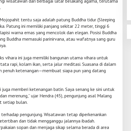
tangi wisatawan dari berbagai latar belakang agama, terutama
.
Mojopahit tentu saja adalah patung Buddha tidur (Sleeping
a. Patung ini memiliki panjang sekitar 22 meter, tinggi 6
dilapisi warna emas yang mencolok dan elegan. Posisi Buddha
ng Buddha memasuki parinirvana, atau wafatnya sang guru
nya.
ks vihara ini juga memiliki bangunan utama vihara untuk
ata rapi, kolam ikan, serta jalur meditasi. Suasana di dalam
dan penuh ketenangan—membuat siapa pun yang datang
i juga memberi ketenangan batin. Saya senang ke sini untuk
dan merenung,” ujar Hendra (45), pengunjung asal Malang
t setiap bulan.
 terhadap pengunjung. Wisatawan tetap diperkenankan
tertiban dan tidak mengganggu jalannya ibadah.
rpakaian sopan dan menjaga sikap selama berada di area