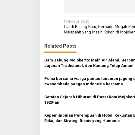
P
Previous post
Candi Bajang Ratu, Gerbang Megah Pen
o
Majapahit yang Masih Kokoh di Mojoker
s
Related Posts
t
n
Dam Jabung Mojokerto: Main Air Alami, Berbu
a
Jajanan Tradisional, dan Kantong Tetap Aman!
v
Polisi bersama warga pantau tanaman jagung 
i
swasembada pangan Indonesia bersama
g
a
Catatan Sejarah Hiburan di Pusat Kota Mojoker
1920-an
t
i
Kepemimpinan Perempuan di Hotel: Kekuatan E
Etika, dan Strategi Bisnis yang Humanis
o
n