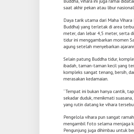
I
Buddha, vihara ini juga ramai dida
k
saat akhir pekan atau libur nasional
o
n
Daya tarik utama dari Maha Vihara 
B
Buddha) yang terletak di area terbuk
u
d
meter, dan lebar 4,5 meter, serta 
d
tidur ini menggambarkan momen Sa
h
agung setelah menyebarkan ajaran
a
T
Selain patung Buddha tidur, komple
i
d
ibadah, taman-taman kecil yang tert
u
kompleks sangat tenang, bersih, 
r
merasakan kedamaian.
d
i
“Tempat ini bukan hanya cantik, tap
M
o
sekadar duduk, menikmati suasana, 
j
yang rutin datang ke vihara tersebu
o
k
Pengelola vihara pun sangat ramah
e
mengambil foto selama menjaga ke
r
t
Pengunjung juga dihimbau untuk be